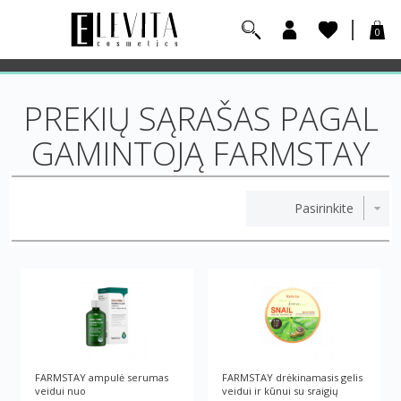
0
PREKIŲ SĄRAŠAS PAGAL
GAMINTOJĄ FARMSTAY
FARMSTAY ampulė serumas
FARMSTAY drėkinamasis gelis
veidui nuo
veidui ir kūnui su sraigių