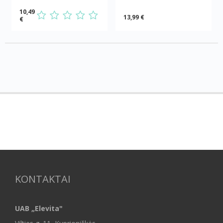
10,49
13,99 €
€
KONTAKTAI
UAB „Elevita"