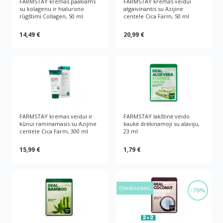
FARMSTAY kremas paakiams
FARMSTAY kremas veidui
su kolagenu ir hialurono
atgaivinantis su Azijine
rūgštimi Collagen, 50 ml
centele Cica Farm, 50 ml
14,49 €
20,99 €
FARMSTAY kremas veidui ir
FARMSTAY lakštinė veido
kūnui raminamasis su Azijine
kaukė drėkinamoji su alaviju,
centele Cica Farm, 300 ml
23 ml
15,99 €
1,79 €
IŠPARDAVIMAS
-70%