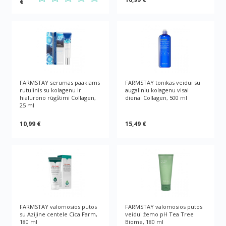
€
FARMSTAY serumas paakiams
FARMSTAY tonikas veidui su
rutulinis su kolagenu ir
augaliniu kolagenu visai
hialurono rūgštimi Collagen,
dienai Collagen, 500 ml
25 ml
10,99 €
15,49 €
FARMSTAY valomosios putos
FARMSTAY valomosios putos
su Azijine centele Cica Farm,
veidui žemo pH Tea Tree
180 ml
Biome, 180 ml