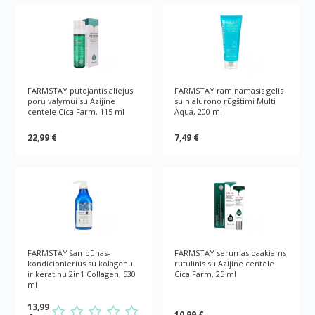
FARMSTAY putojantis aliejus
FARMSTAY raminamasis gelis
porų valymui su Azijine
su hialurono rūgštimi Multi
centele Cica Farm, 115 ml
Aqua, 200 ml
22,99 €
7,49 €
FARMSTAY šampūnas-
FARMSTAY serumas paakiams
kondicionierius su kolagenu
rutulinis su Azijine centele
ir keratinu 2in1 Collagen, 530
Cica Farm, 25 ml
ml
13,99
10,99 €