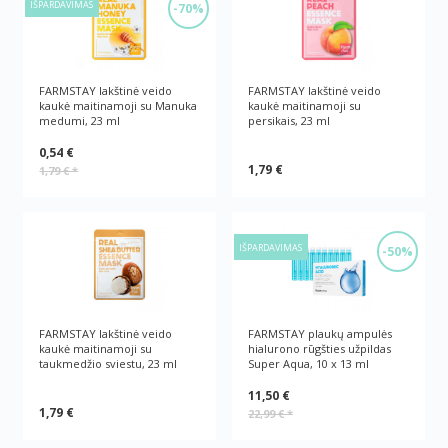
IŠPARDAVIMAS
-70%
FARMSTAY lakštinė veido
FARMSTAY lakštinė veido
kaukė maitinamoji su Manuka
kaukė maitinamoji su
medumi, 23 ml
persikais, 23 ml
0,54 €
1,79 €
1,79 €
*
IŠPARDAVIMAS
-50%
FARMSTAY lakštinė veido
FARMSTAY plaukų ampulės
kaukė maitinamoji su
hialurono rūgšties užpildas
taukmedžio sviestu, 23 ml
Super Aqua, 10 x 13 ml
11,50 €
1,79 €
22,99 €
*