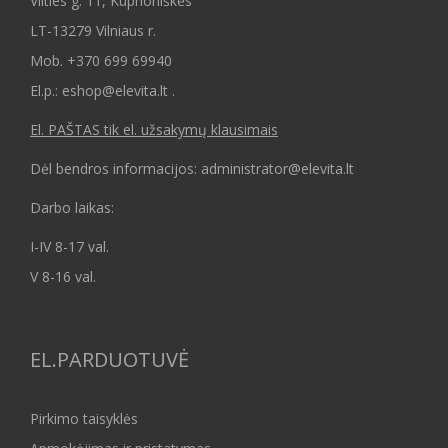
Vilties g. 11, Kuprioniškės
LT-13279 Vilniaus r.
Mob.
+370 699 69940
El.p.: eshop@elevita.lt .
El. PAŠTAS tik el. užsakymų klausimais
Dėl bendros informacijos: administrator@elevita.lt
Darbo laikas:
I-IV 8-17 val.
V 8-16 val.
EL.PARDUOTUVĖ
Pirkimo taisyklės