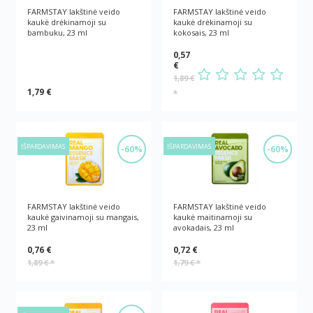
FARMSTAY lakštinė veido
FARMSTAY lakštinė veido
kaukė drėkinamoji su
kaukė drėkinamoji su
bambuku, 23 ml
kokosais, 23 ml
0,57
€
1,89 €
1,79 €
*
IŠPARDAVIMAS
IŠPARDAVIMAS
-60%
-60%
FARMSTAY lakštinė veido
FARMSTAY lakštinė veido
kaukė gaivinamoji su mangais,
kaukė maitinamoji su
23 ml
avokadais, 23 ml
0,76 €
0,72 €
1,89 €
*
1,79 €
*