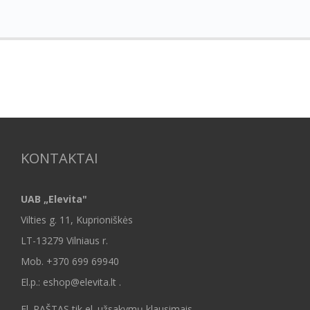
KONTAKTAI
UAB „Elevita"
Vilties g. 11, Kuprioniškės
LT-13279 Vilniaus r.
Mob.
+370 699 69940
El.p.: eshop@elevita.lt .
El. PAŠTAS tik el. užsakymų klausimais