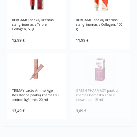
BERGAMO paakių kremas
BERGAMO paakių kremas
stangrinamasis Triple
stangrinamasis Collagen, 100
Collagen, 50 g
g
12,99 €
11,99 €
TRIMAY Lacto Amino Age
GREEN РHARMACY paakių
Resistance paakių kremas su
kremas Damasko rožė ir
aminorūgštimis, 20 ml
keramidai, 15 ml
13,49 €
3,69 €