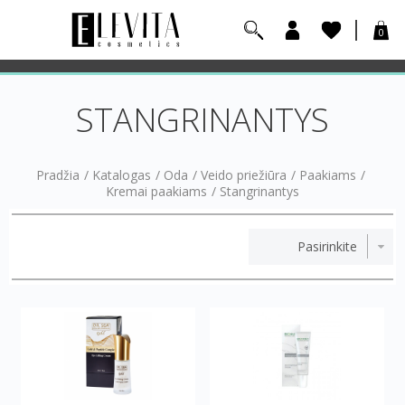
0
STANGRINANTYS
Pradžia
/
Katalogas
/
Oda
/
Veido priežiūra
/
Paakiams
/
Kremai paakiams
/
Stangrinantys