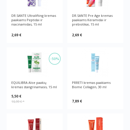
DR.SANTE Ultralifting kremas
DR.SANTE Pre Age kremas
paakiams Peptidai ir
paakiams Keramidai ir
niacinamidas, 15 ml
prebiotikai, 15 ml
2,69 €
2,69 €
-50%
EQUILIBRA Aloe paakių
PRRETI kremas paakiams
kremas stangrinamasis, 15 ml
Biome Collagen, 30 ml
5,50 €
7,89 €
10,99 €
*