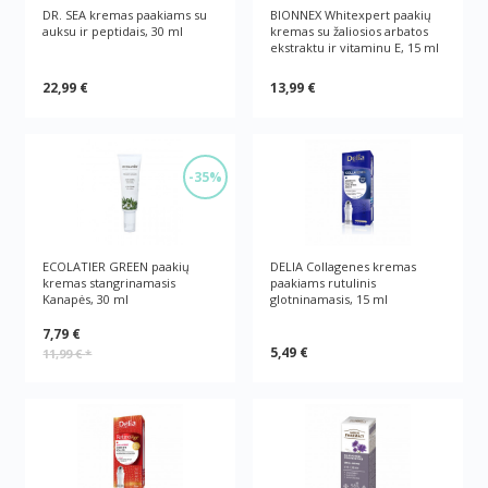
DR. SEA kremas paakiams su
BIONNEX Whitexpert paakių
auksu ir peptidais, 30 ml
kremas su žaliosios arbatos
ekstraktu ir vitaminu E, 15 ml
22,99 €
13,99 €
-35%
ECOLATIER GREEN paakių
DELIA Collagenes kremas
kremas stangrinamasis
paakiams rutulinis
Kanapės, 30 ml
glotninamasis, 15 ml
7,79 €
5,49 €
11,99 €
*