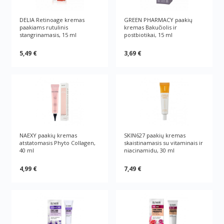
DELIA Retinoage kremas
GREEN РHARMACY paakių
paakiams rutulinis
kremas Bakučiolis ir
stangrinamasis, 15 ml
postbiotikai, 15 ml
5,49 €
3,69 €
NAEXY paakių kremas
SKIN627 paakių kremas
atstatomasis Phyto Collagen,
skaistinamasis su vitaminais ir
40 ml
niacinamidu, 30 ml
4,99 €
7,49 €