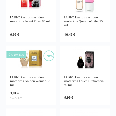
LA RIVE kvapusis vanduo
LA RIVE kvapusis vanduo
moterims Sweet Rose, 90 ml
moterims Queen of Life, 75
ml
9,99 €
10,49 €
IŠPARDAVIMAS
-70%
LA RIVE kvapusis vanduo
LA RIVE kvapusis vanduo
moterims Golden Woman, 75
moterims Touch Of Woman,
ml
90 ml
3,81 €
9,99 €
12,70 €
*