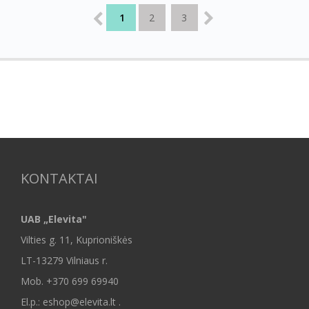
1
2
3
KONTAKTAI
UAB „Elevita"
Vilties g. 11, Kuprioniškės
LT-13279 Vilniaus r.
Mob.
+370 699 69940
El.p.: eshop@elevita.lt .