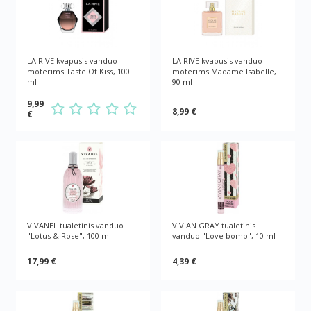
LA RIVE kvapusis vanduo
LA RIVE kvapusis vanduo
moterims Taste Of Kiss, 100
moterims Madame Isabelle,
ml
90 ml
9,99
8,99 €
€
VIVANEL tualetinis vanduo
VIVIAN GRAY tualetinis
"Lotus & Rose", 100 ml
vanduo "Love bomb", 10 ml
17,99 €
4,39 €