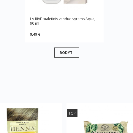
LA RIVE tualetinis vanduo vyrams Aqua,
90 ml
9,49 €
RODYTI
TOP