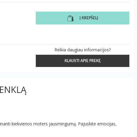
Į KREPŠELĮ
Reikia daugiau informacijos?
KLAUSTI APIE PREKĘ
ŽENKLĄ
prinanti kiekvienos moters jausmingumą. Pajuskite emocijas,