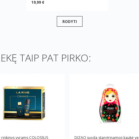
19,99 €
RODYTI
REKĘ TAIP PAT PIRKO:
E rinkinys vyrams COLOSSUS
DIZAO juoda stangrinamoji kaukė ve