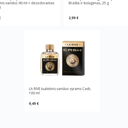
tinis vanduo 90 ml + dezodorantas
Braškė ir kolagenas, 25 g
)
€
2,99 €
LA RIVE tualetinis vanduo vyrams Cash,
100 ml
9,49 €