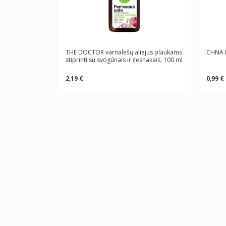
THE DOCTOR varnalėšų aliejus plaukams
CHNA I
stiprinti su svogūnais ir česnakais, 100 ml
2,19 €
0,99 €