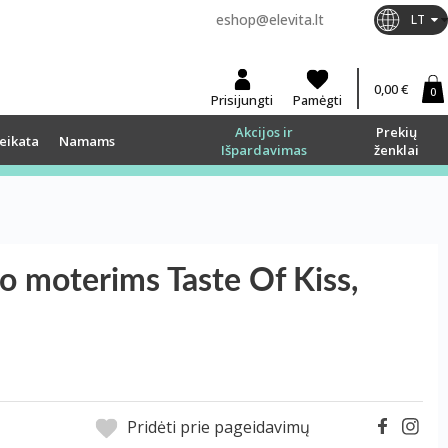
eshop@elevita.lt
LT
0,00 €
0
Prisijungti
Pamėgti
Akcijos ir
Prekių
eikata
Namams
Išpardavimas
ženklai
o moterims Taste Of Kiss,
Pridėti prie pageidavimų