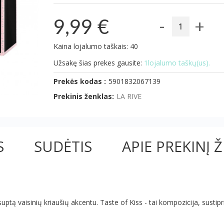
-
+
9,99 €
Kaina lojalumo taškais: 40
Užsakę šias prekes gausite:
1lojalumo taškų(us).
Prekės kodas :
5901832067139
Prekinis ženklas:
LA RIVE
S
SUDĖTIS
APIE PREKINĮ 
uptą vaisinių kriaušių akcentu. Taste of Kiss - tai kompozicija, susti