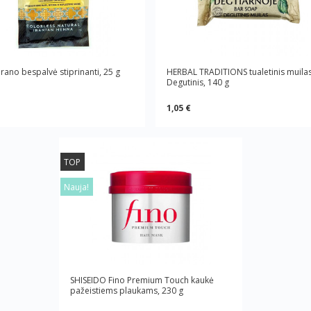
rano bespalvė stiprinanti, 25 g
HERBAL TRADITIONS tualetinis muila
Degutinis, 140 g
1,05 €
TOP
Nauja!
SHISEIDO Fino Premium Touch kaukė
pažeistiems plaukams, 230 g