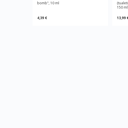
bomb", 10 ml
(tuale
150 ml
4,39 €
13,99 