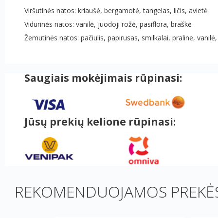
Viršutinės natos: kriaušė, bergamotė, tangelas, ličis, avietė
Vidurinės natos: vanilė, juodoji rožė, pasiflora, braškė
Žemutinės natos: pačiulis, papirusas, smilkalai, praline, vani
Saugiais mokėjimais rūpinasi:
Jūsų prekių kelione rūpinasi:
REKOMENDUOJAMOS PREKĖS