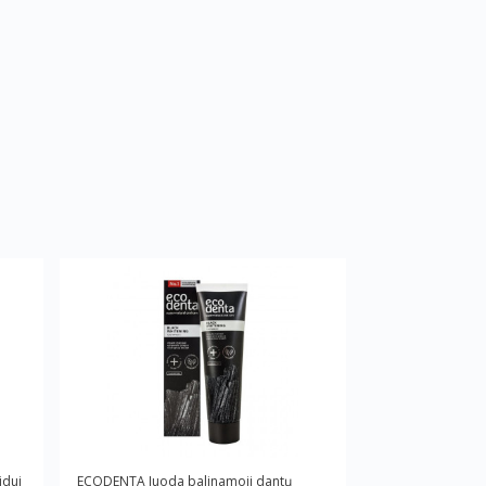
idui
ECODENTA Juoda balinamoji dantų