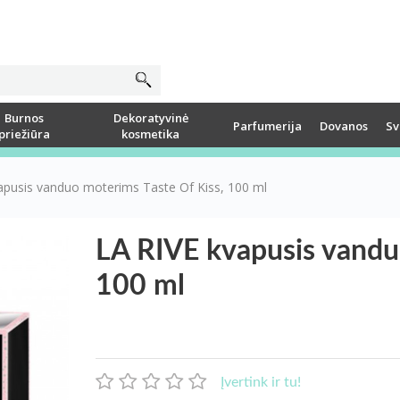
Burnos
Dekoratyvinė
Parfumerija
Dovanos
Sv
priežiūra
kosmetika
apusis vanduo moterims Taste Of Kiss, 100 ml
LA RIVE kvapusis vandu
100 ml
Įvertink ir tu!