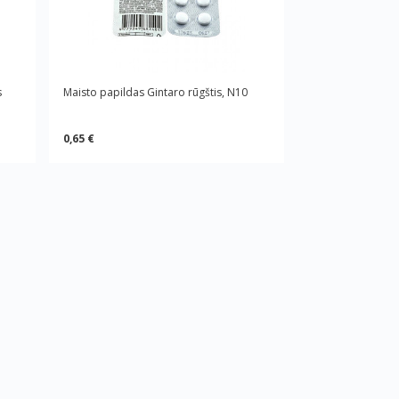
s
Maisto papildas Gintaro rūgštis, N10
0,65 €