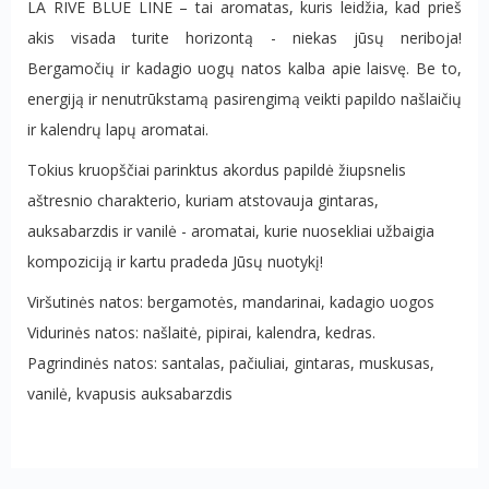
LA RIVE BLUE LINE – tai aromatas, kuris leidžia, kad prieš
akis visada turite horizontą - niekas jūsų neriboja!
Bergamočių ir kadagio uogų natos kalba apie laisvę. Be to,
energiją ir nenutrūkstamą pasirengimą veikti papildo našlaičių
ir kalendrų lapų aromatai.
Tokius kruopščiai parinktus akordus papildė žiupsnelis
aštresnio charakterio, kuriam atstovauja gintaras,
auksabarzdis ir vanilė - aromatai, kurie nuosekliai užbaigia
kompoziciją ir kartu pradeda Jūsų nuotykį!
Viršutinės natos: bergamotės, mandarinai, kadagio uogos
Vidurinės natos: našlaitė, pipirai, kalendra, kedras.
Pagrindinės natos: santalas, pačiuliai, gintaras, muskusas,
vanilė, kvapusis auksabarzdis