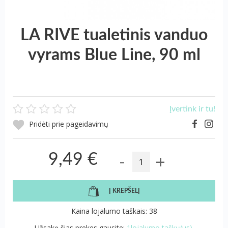
LA RIVE tualetinis vanduo
vyrams Blue Line, 90 ml
Įvertink ir tu!
Pridėti prie pageidavimų
-
+
9,49 €
Į KREPŠELĮ
Kaina lojalumo taškais: 38
Užsakę šias prekes gausite:
1lojalumo taškų(us).