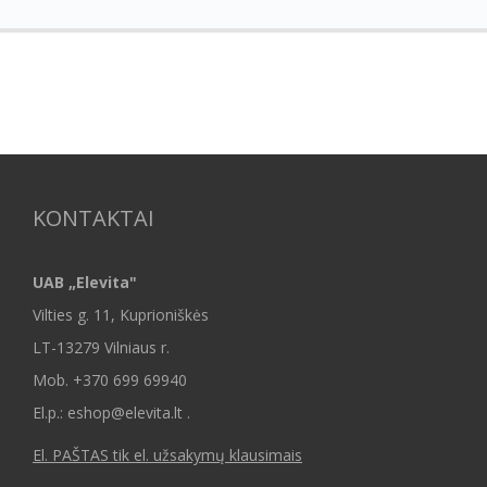
KONTAKTAI
UAB „Elevita"
Vilties g. 11, Kuprioniškės
LT-13279 Vilniaus r.
Mob.
+370 699 69940
El.p.: eshop@elevita.lt .
El. PAŠTAS tik el. užsakymų klausimais