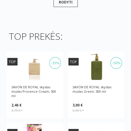
RODYTI
TOP PREKĖS:
TOP
TOP
-35%
-50%
SAVON DE ROYAL skystas
SAVON DE ROYAL skystas
muilas Provence Cream, 500
muilas Green, 500 ml
ml
2,46 €
3,00 €
3,79 €
*
5,99 €
*