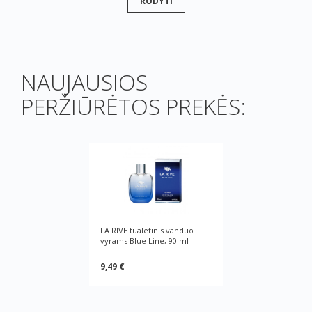
RODYTI
NAUJAUSIOS
PERŽIŪRĖTOS PREKĖS:
LA RIVE tualetinis vanduo
vyrams Blue Line, 90 ml
9,49 €