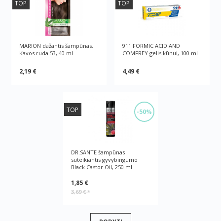
TOP
TOP
MARION dažantis šampūnas.
911 FORMIC ACID AND
Kavos ruda 53, 40 ml
COMFREY gelis kūnui, 100 ml
2,19 €
4,49 €
TOP
-50%
DR.SANTE šampūnas
suteikiantis gyvybingumo
Black Castor Oil, 250 ml
1,85 €
3,69 €
*