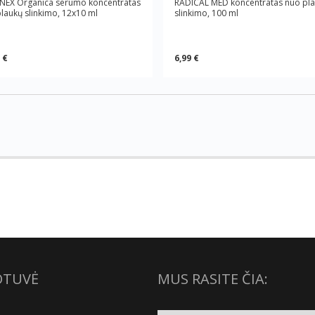
NEX Organica serumo koncentratas
RADICAL MED koncentratas nuo pl
laukų slinkimo, 12x10 ml
slinkimo, 100 ml
 €
6,99 €
OTUVĖ
MUS RASITE ČIA: