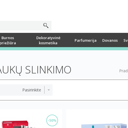
Burnos
Dekoratyvinė
Parfumerija
Dovanos
Sv
priežiūra
kosmetika
AUKŲ SLINKIMO
Prad
-50%