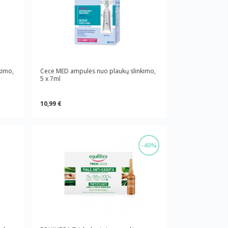
kimo,
Cece MED ampulės nuo plaukų slinkimo,
5 x 7ml
10,99 €
-40%