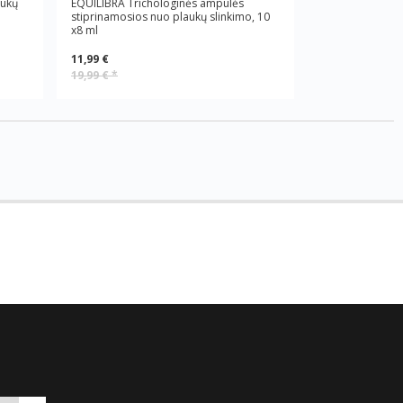
aukų
EQUILIBRA Trichologinės ampulės
stiprinamosios nuo plaukų slinkimo, 10
x8 ml
11,99 €
19,99 €
*