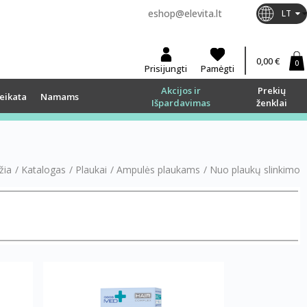
eshop@elevita.lt
LT
0,00 €
0
Prisijungti
Pamėgti
Akcijos ir
Prekių
eikata
Namams
Išpardavimas
ženklai
žia
/
Katalogas
/
Plaukai
/
Ampulės plaukams
/
Nuo plaukų slinkimo