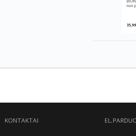
BION
nuo p
35,99
KONTAKTAI
EL.PARDU