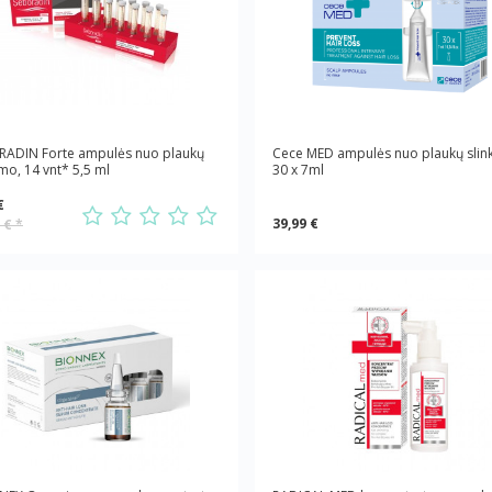
RADIN Forte ampulės nuo plaukų
Cece MED ampulės nuo plaukų slin
imo, 14 vnt* 5,5 ml
30 x 7ml
€
39,99 €
9 €
*