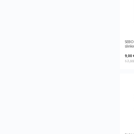
SEBO
slink
9,00 
17,9