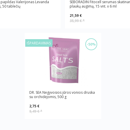
 papildas Valerijonas Levanda
SEBORADIN Fitocell serumas skatinan
, 50 tablečių
plaukų augimą, 15 vnt. x 6 ml
21,59 €
35,99 €
*
IŠPARDAVIMAS
-50%
DR. SEA Negyvosios jūros vonios druska
su orchidėjomis, 500 g
2,75 €
5,49 €
*