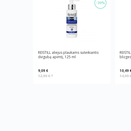
-30%
REISTILL aliejus plaukams suteikiantis
REISTIL
dvigubą apimtį, 125 ml
blizges
9,09 €
10,49 
12,99 €
*
14,99 