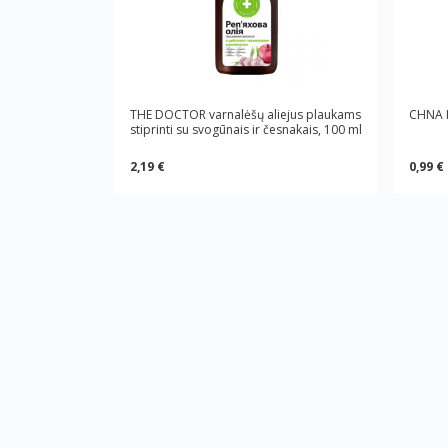
THE DOCTOR varnalėšų aliejus plaukams
CHNA I
stiprinti su svogūnais ir česnakais, 100 ml
2,19 €
0,99 €