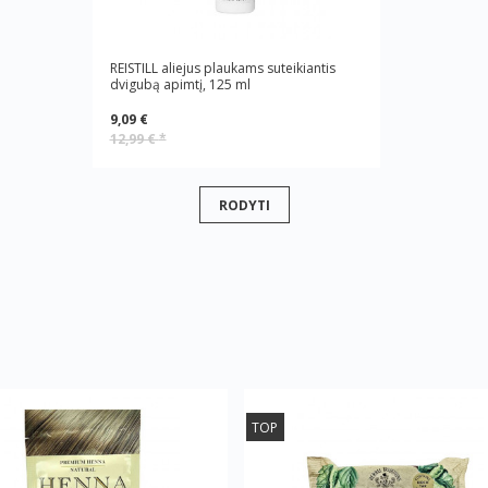
REISTILL aliejus plaukams suteikiantis
dvigubą apimtį, 125 ml
9,09 €
12,99 €
*
RODYTI
TOP