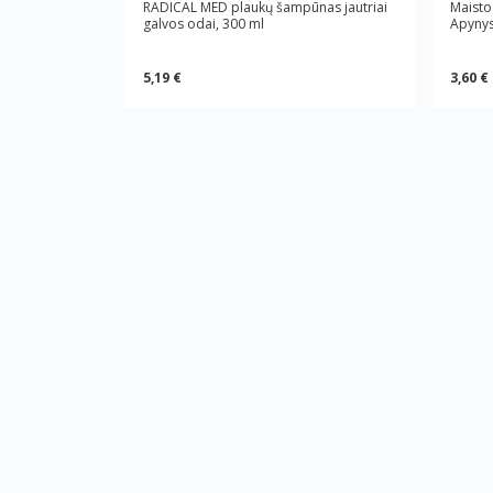
RADICAL MED plaukų šampūnas jautriai
Maisto
galvos odai, 300 ml
Apynys
5,19 €
3,60 €