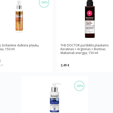
-30%
L briliantinė dulksna plaukų
THE DOCTOR purškiklis plaukams
iui, 150 ml
Keratinas + Argininas + Biotinas
Maksimali energija, 150 ml
€
2,49 €
€
*
-30%