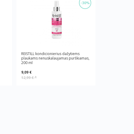
-30%
REISTILL kondicionierius dažytiems
plaukams nenuskalaujamas purškiamas,
200 ml
9,09 €
12,99 €
*