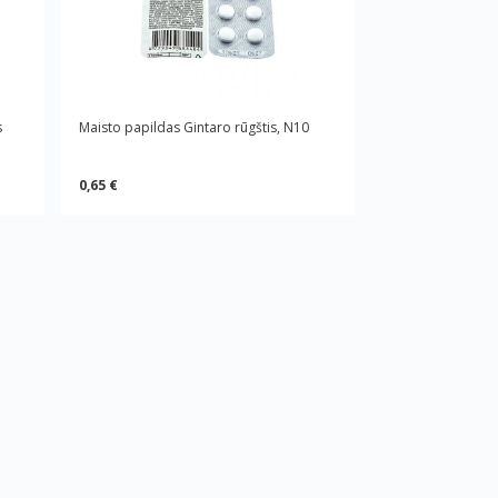
s
Maisto papildas Gintaro rūgštis, N10
0,65 €