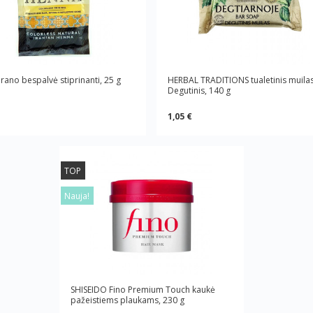
rano bespalvė stiprinanti, 25 g
HERBAL TRADITIONS tualetinis muila
Degutinis, 140 g
1,05 €
TOP
Nauja!
SHISEIDO Fino Premium Touch kaukė
pažeistiems plaukams, 230 g