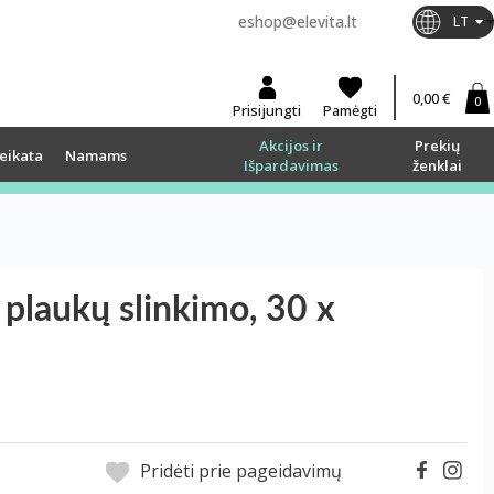
eshop@elevita.lt
LT
0,00 €
0
Prisijungti
Pamėgti
Akcijos ir
Prekių
eikata
Namams
Išpardavimas
ženklai
laukų slinkimo, 30 x
Pridėti prie pageidavimų