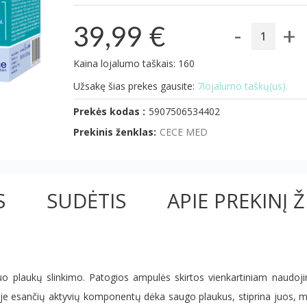
-
+
39,99 €
Kaina lojalumo taškais: 160
Užsakę šias prekes gausite:
7lojalumo taškų(us).
Prekės kodas :
5907506534402
Prekinis ženklas:
CECE MED
S
SUDĖTIS
APIE PREKINĮ 
 plaukų slinkimo. Patogios ampulės skirtos vienkartiniam naudojimu
je esančių aktyvių komponentų dėka saugo plaukus, stiprina juos, min