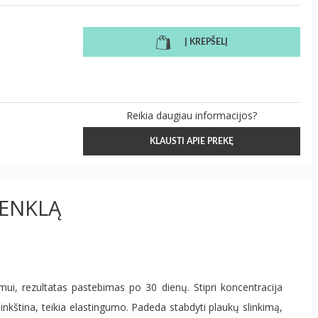
Į KREPŠELĮ
Reikia daugiau informacijos?
KLAUSTI APIE PREKĘ
ŽENKLĄ
i, rezultatas pastebimas po 30 dienų. Stipri koncentracija
kština, teikia elastingumo. Padeda stabdyti plaukų slinkimą,