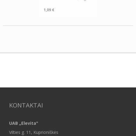
1,09 €
KONTAKTAI
UAB „Elevita"
Vilties g. 11, Kuprioniškės