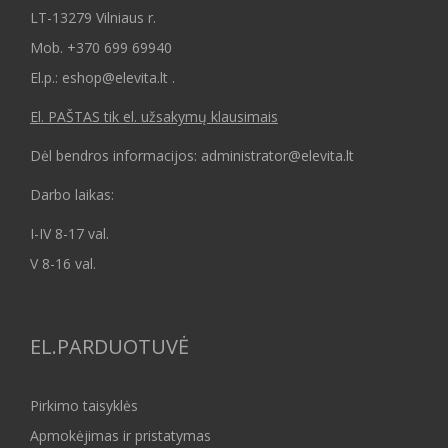
LT-13279 Vilniaus r.
Mob.
+370 699 69940
El.p.: eshop@elevita.lt .
El. PAŠTAS tik el. užsakymų klausimais
Dėl bendros informacijos: administrator@elevita.lt
Darbo laikas:
I-IV 8-17 val.
V 8-16 val.
EL.PARDUOTUVĖ
Pirkimo taisyklės
Apmokėjimas ir pristatymas