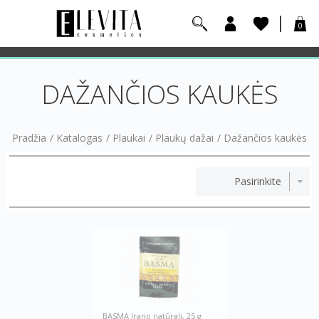
0
DAŽANČIOS KAUKĖS
Pradžia
/
Katalogas
/
Plaukai
/
Plaukų dažai
/
Dažančios kaukės
BASMA Irano natūrali, 25 g