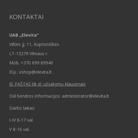
KONTAKTAI
UAB „Elevita"
Vilties g. 11, Kuprioniškės
LT-13279 Vilniaus r.
Mob.
+370 699 69940
El.p.: eshop@elevita.lt .
El. PAŠTAS tik el. užsakymų klausimais
Dėl bendros informacijos: administrator@elevita.lt
Darbo laikas:
I-IV 8-17 val.
V 8-16 val.