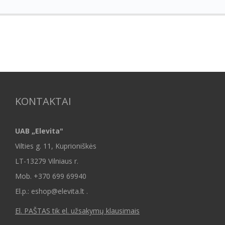
KONTAKTAI
UAB „Elevita"
Vilties g. 11, Kuprioniškės
LT-13279 Vilniaus r.
Mob.
+370 699 69940
El.p.: eshop@elevita.lt .
El. PAŠTAS tik el. užsakymų klausimais