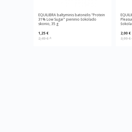
EQUILIBRA baltyminis batonėlis "Protein
EQUILI
31% Low Sugar" pieninio šokolado
Pleasur
skonio, 35 g
šokol
1,25 €
2,00 €
2,49 €
*
3,99 €