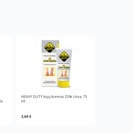
HEAVY DUTY kojų kremas 25% Urea, 75
la
ml
3,69 €