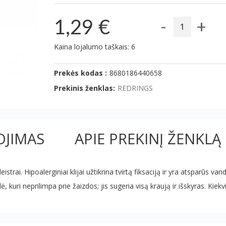
-
+
1,29 €
Kaina lojalumo taškais: 6
Prekės kodas :
8680186440658
Prekinis ženklas:
REDRINGS
JIMAS
APIE PREKINĮ ŽENKLĄ
i. Hipoalerginiai klijai užtikrina tvirtą fiksaciją ir yra atsparūs vanden
 kuri neprilimpa prie žaizdos; jis sugeria visą kraują ir išskyras. Kiek