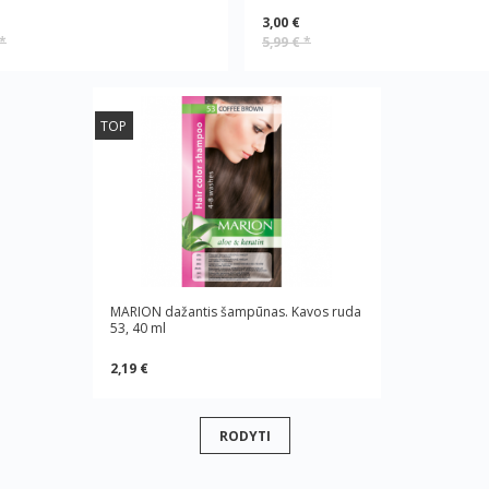
3,00 €
*
5,99 €
*
TOP
MARION dažantis šampūnas. Kavos ruda
53, 40 ml
2,19 €
RODYTI