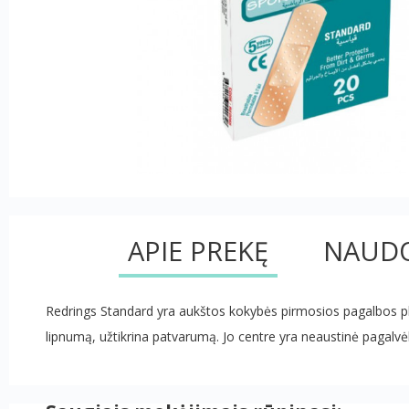
APIE PREKĘ
NAUDO
Redrings Standard yra aukštos kokybės pirmosios pagalbos pleistra
lipnumą, užtikrina patvarumą. Jo centre yra neaustinė pagalvėlė,