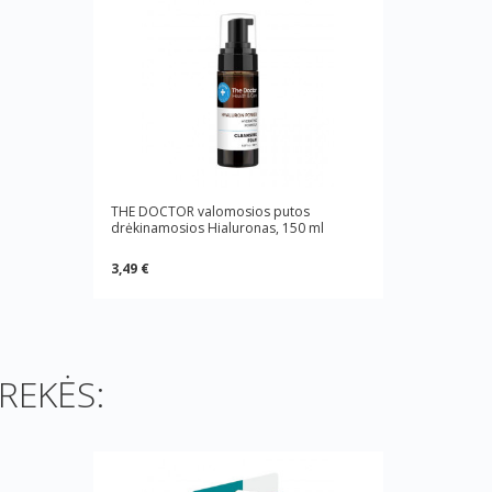
THE DOCTOR valomosios putos
drėkinamosios Hialuronas, 150 ml
3,49 €
REKĖS: