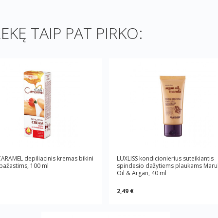
REKĘ TAIP PAT PIRKO:
ARAMEL depiliacinis kremas bikini
LUXLISS kondicionierius suteikiantis
 pažastims, 100 ml
spindesio dažytiems plaukams Maru
Oil & Argan, 40 ml
2,49 €