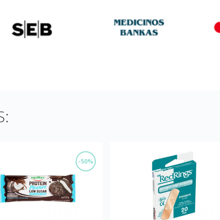
:
-50%