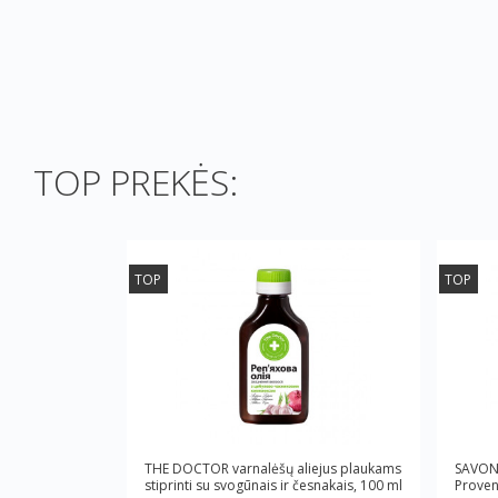
TOP PREKĖS:
TOP
TOP
THE DOCTOR varnalėšų aliejus plaukams
SAVON 
stiprinti su svogūnais ir česnakais, 100 ml
Proven