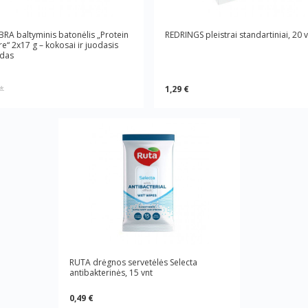
BRA baltyminis batonėlis „Protein
REDRINGS pleistrai standartiniai, 20 v
e“ 2x17 g – kokosai ir juodasis
adas
1,29 €
*
RUTA drėgnos servetėlės Selecta
antibakterinės, 15 vnt
0,49 €