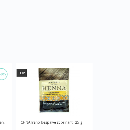
TOP
50%
en,
CHNA Irano bespalvė stiprinanti, 25 g