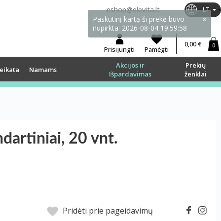
eshop@elevita.lt
LT
0,00 €
0
Prisijungti
Pamėgti
Akcijos ir
Prekių
eikata
Namams
Išpardavimas
ženklai
artiniai, 20 vnt.
Pridėti prie pageidavimų