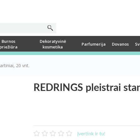
Burnos
Dekoratyvinė
Parfumerija
Dovanos
Sv
priežiūra
kosmetika
tiniai, 20 vnt.
REDRINGS pleistrai stand
Įvertink ir tu!