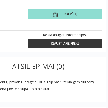
Į KREPŠELĮ
Reikia daugiau informacijos?
KLAUSTI APIE PREKĘ
ATSILIEPIMAI
(0)
iui, prakaitui, drėgmei. Klijai taip pat suteikia gaminiui tvirtą
viena juostelė supakuota atskirai.