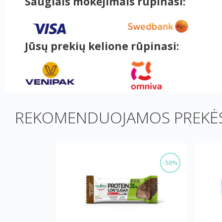
Saugiais mokėjimais rūpinasi:
Jūsų prekių kelione rūpinasi:
REKOMENDUOJAMOS PREKĖS
-50%