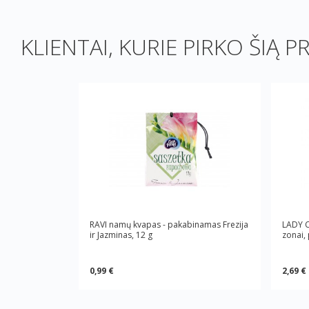
KLIENTAI, KURIE PIRKO ŠIĄ P
RAVI namų kvapas - pakabinamas Frezija
LADY C
ir Jazminas, 12 g
zonai,
0,99 €
2,69 €