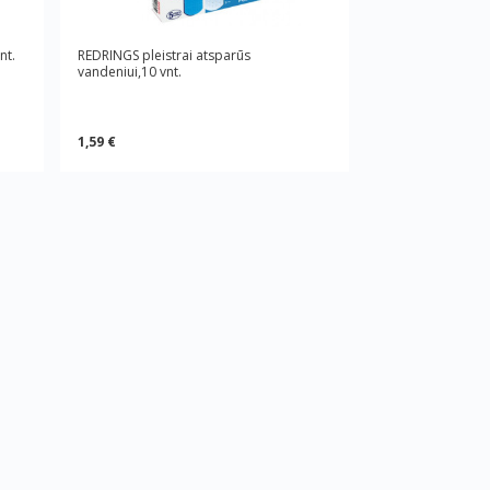
nt.
REDRINGS pleistrai atsparūs
vandeniui,10 vnt.
1,59 €