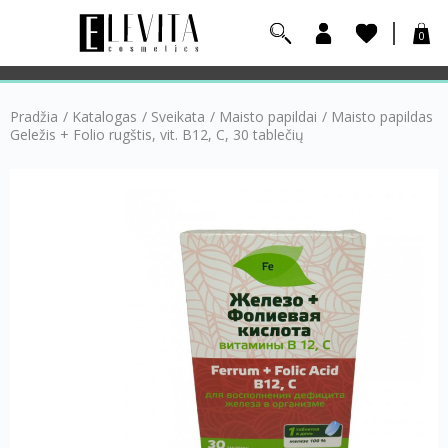
0
Pradžia
/
Katalogas
/
Sveikata
/
Maisto papildai
/
Maisto papildas
Geležis + Folio rugštis, vit. B12, C, 30 tablečių