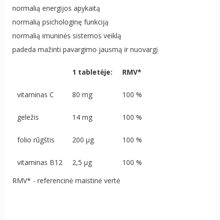
normalią energijos apykaitą
normalią psichologinę funkciją
normalią imuninės sistemos veiklą
padeda mažinti pavargimo jausmą ir nuovargį
1 tabletėje:
RMV*
vitaminas C
80 mg
100 %
geležis
14 mg
100 %
folio rūgštis
200 µg
100 %
vitaminas B12
2,5 µg
100 %
RMV* - referencinė maistinė vertė