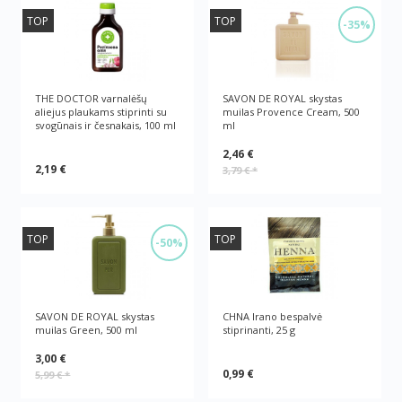
TOP
TOP
-35%
THE DOCTOR varnalėšų
SAVON DE ROYAL skystas
aliejus plaukams stiprinti su
muilas Provence Cream, 500
svogūnais ir česnakais, 100 ml
ml
2,46 €
2,19 €
3,79 €
*
TOP
TOP
-50%
SAVON DE ROYAL skystas
CHNA Irano bespalvė
muilas Green, 500 ml
stiprinanti, 25 g
3,00 €
0,99 €
5,99 €
*