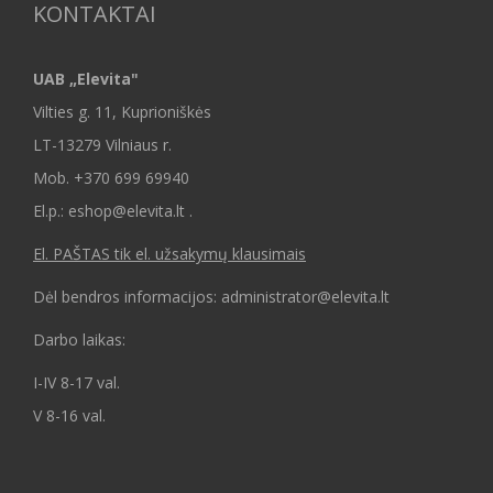
KONTAKTAI
UAB „Elevita"
Vilties g. 11, Kuprioniškės
LT-13279 Vilniaus r.
Mob.
+370 699 69940
El.p.: eshop@elevita.lt .
El. PAŠTAS tik el. užsakymų klausimais
Dėl bendros informacijos: administrator@elevita.lt
Darbo laikas:
I-IV 8-17 val.
V 8-16 val.