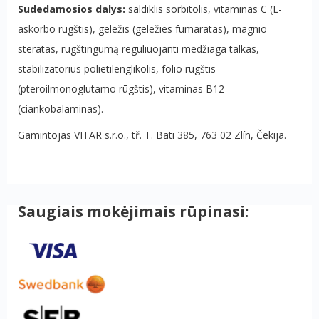
Sudedamosios dalys:
saldiklis sorbitolis, vitaminas C (L-
askorbo rūgštis), geležis (geležies fumaratas), magnio
steratas, rūgštingumą reguliuojanti medžiaga talkas,
stabilizatorius polietilenglikolis, folio rūgštis
(pteroilmonoglutamo rūgštis), vitaminas B12
(ciankobalaminas).
Gamintojas
VITAR s.r.o., tř. T. Bati 385, 763 02 Zlín, Čekija.
Saugiais mokėjimais rūpinasi: