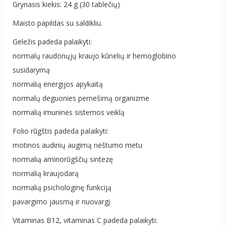
Grynasis kiekis: 24 g (30 tablečių)
Maisto papildas su saldikliu.
Geležis padeda palaikyti:
normalų raudonųjų kraujo kūnelių ir hemoglobino
susidarymą
normalią energijos apykaitą
normalų deguonies pernešimą organizme
normalią imuninės sistemos veiklą
Folio rūgštis padeda palaikyti:
motinos audinių augimą nėštumo metu
normalią aminorūgščių sintezę
normalią kraujodarą
normalią psichologinę funkciją
pavargimo jausmą ir nuovargį
Vitaminas B12, vitaminas C padeda palaikyti: