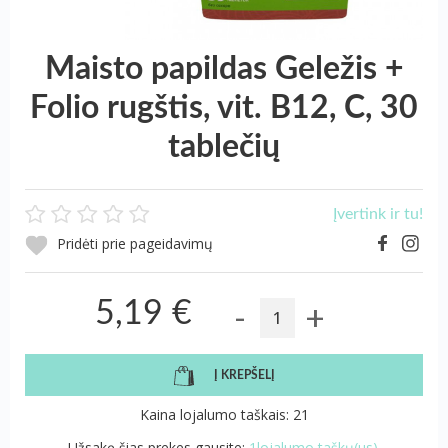
Maisto papildas Geležis +
Folio rugštis, vit. B12, C, 30
tablečių
Įvertink ir tu!
Pridėti prie pageidavimų
-
+
5,19 €
Į KREPŠELĮ
Kaina lojalumo taškais: 21
Užsakę šias prekes gausite:
1lojalumo taškų(us).