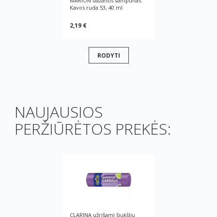
MARION dažantis šampūnas.
Kavos ruda 53, 40 ml
2,19 €
RODYTI
NAUJAUSIOS
PERŽIŪRĖTOS PREKĖS:
CLARINA užrišami šiukšlių