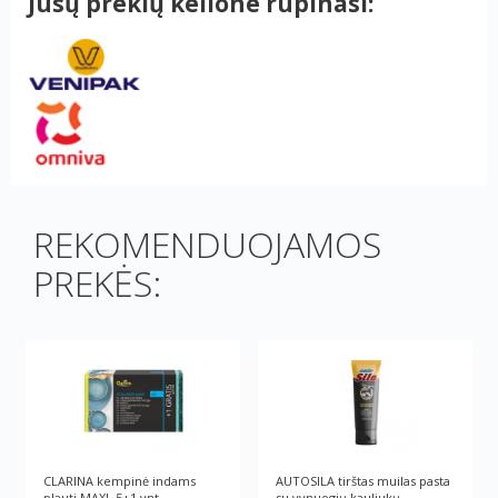
Jūsų prekių kelione rūpinasi:
REKOMENDUOJAMOS
PREKĖS:
CLARINA kempinė indams
AUTOSILA tirštas muilas pasta
plauti MAXI, 5+1 vnt.
su vynuogių kauliukų