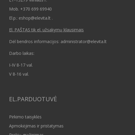
Mob.
+370 699 69940
El.p.: eshop@elevita.lt .
El. PAŠTAS tik el. užsakymų klausimais
Dėl bendros informacijos: administrator@elevita.lt
Darbo laikas:
I-IV 8-17 val.
V 8-16 val.
EL.PARDUOTUVĖ
Pirkimo taisyklės
Apmokėjimas ir pristatymas
Prekių grąžinimas