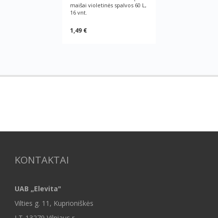
maišai violetinės spalvos 60 L,
16 vnt.
1,49 €
KONTAKTAI
UAB „Elevita"
Vilties g. 11, Kuprioniškės
LT-13279 Vilniaus r.