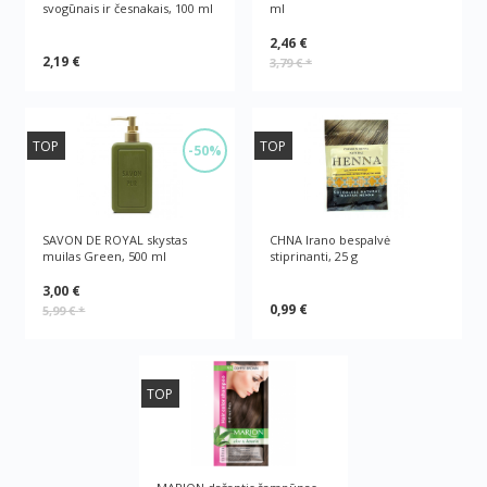
svogūnais ir česnakais, 100 ml
ml
2,46 €
2,19 €
3,79 €
*
TOP
TOP
-50%
SAVON DE ROYAL skystas
CHNA Irano bespalvė
muilas Green, 500 ml
stiprinanti, 25 g
3,00 €
0,99 €
5,99 €
*
TOP