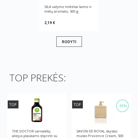
SILA valymo milteliai laimo ir
mėtų aromato, 500 g
2,19 €
RODYTI
TOP PREKĖS:
TOP
TOP
-35%
THE DOCTOR varnalėšų
SAVON DE ROYAL skystas
aliejus plaukams stiprinti su
muilas Provence Cream, 500