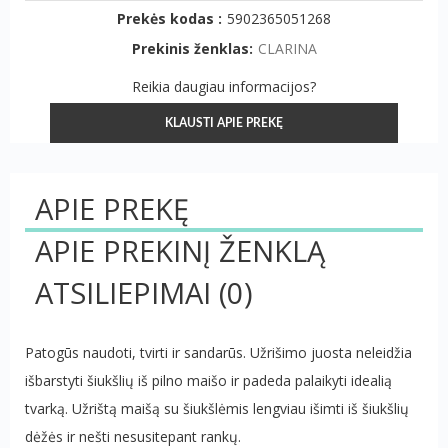
Prekės kodas :
5902365051268
Prekinis ženklas:
CLARINA
Reikia daugiau informacijos?
KLAUSTI APIE PREKĘ
APIE PREKĘ
APIE PREKINĮ ŽENKLĄ
ATSILIEPIMAI
(0)
Patogūs naudoti, tvirti ir sandarūs. Užrišimo juosta neleidžia
išbarstyti šiukšlių iš pilno maišo ir padeda palaikyti idealią
tvarką. Užrištą maišą su šiukšlėmis lengviau išimti iš šiukšlių
dėžės ir nešti nesusitepant rankų.