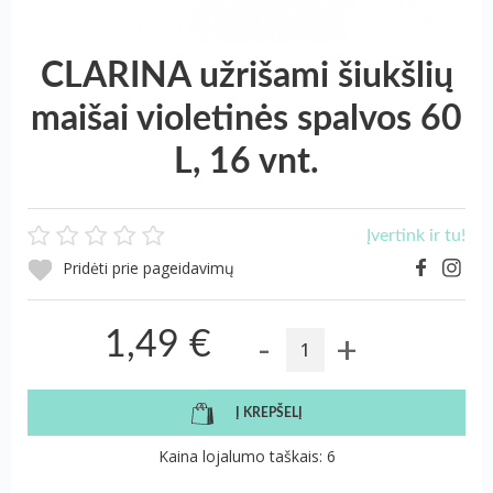
CLARINA užrišami šiukšlių
maišai violetinės spalvos 60
L, 16 vnt.
Įvertink ir tu!
Pridėti prie pageidavimų
-
+
1,49 €
Į KREPŠELĮ
Kaina lojalumo taškais: 6