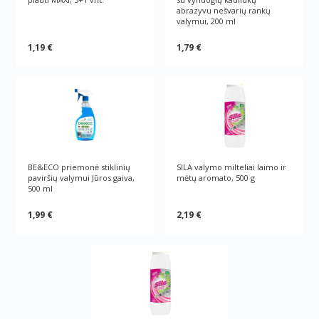
abrazyvu nešvarių rankų
valymui, 200 ml
1,19 €
1,79 €
BE&ECO priemonė stiklinių
SILA valymo milteliai laimo ir
paviršių valymui Jūros gaiva,
mėtų aromato, 500 g
500 ml
1,99 €
2,19 €