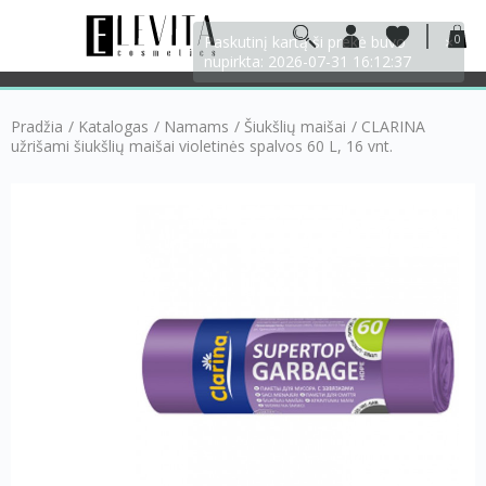
0
Pradžia
/
Katalogas
/
Namams
/
Šiukšlių maišai
/
CLARINA
užrišami šiukšlių maišai violetinės spalvos 60 L, 16 vnt.