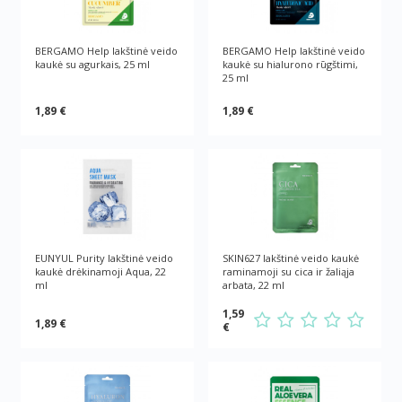
BERGAMO Help lakštinė veido
BERGAMO Help lakštinė veido
kaukė su agurkais, 25 ml
kaukė su hialurono rūgštimi,
25 ml
1,89 €
1,89 €
EUNYUL Purity lakštinė veido
SKIN627 lakštinė veido kaukė
kaukė drėkinamoji Aqua, 22
raminamoji su cica ir žaliąja
ml
arbata, 22 ml
1,59
1,89 €
€