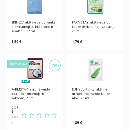
SKIN627 lakštinė veido kaukė
FARMSTAY lakštinė veido
drėkinamoji su hialuronu ir
kaukė drėkinamoji su alaviju,
skvalanu, 22 ml
23 ml
1,59 €
1,79 €
IŠPARDAVIMAS
-70%
FARMSTAY lakštinė veido
EUNYUL Purity lakštinė
kaukė drėkinamoji su
drėkinamoji veido kaukė
kokosais, 23 ml
Aloe, 22 ml
0,57
€
1,89 €
1,89 €
*