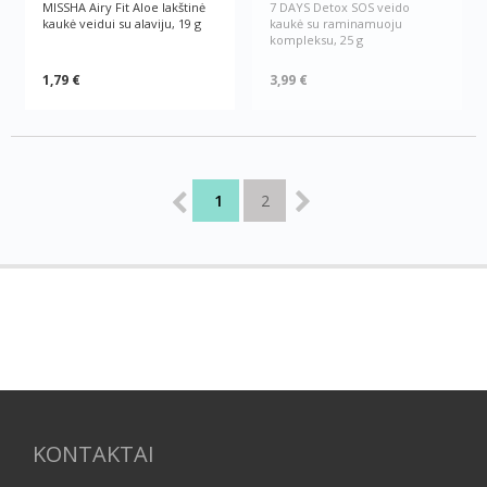
MISSHA Airy Fit Aloe lakštinė
7 DAYS Detox SOS veido
kaukė veidui su alaviju, 19 g
kaukė su raminamuoju
kompleksu, 25 g
1,79 €
3,99 €
1
2
KONTAKTAI