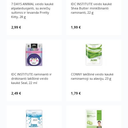
7 DAYS ANIMAL veido kaukė
IDC INSTITUTE veido kaukė
atpalaiduojanti, su aviečių
Shea Butter minkštinanti
sultimis ir levanda Pretty
raminanti, 22 g
Kitty, 28 g
2,99 €
1,99 €
IDC INSTITUTE raminanti ir
CONNY lakštinė veido kaukė
drėkinanti lakštinė veido
raminamoji su alaviju, 23 g
kaukė Seal, 22 ml
2,49 €
1,79 €