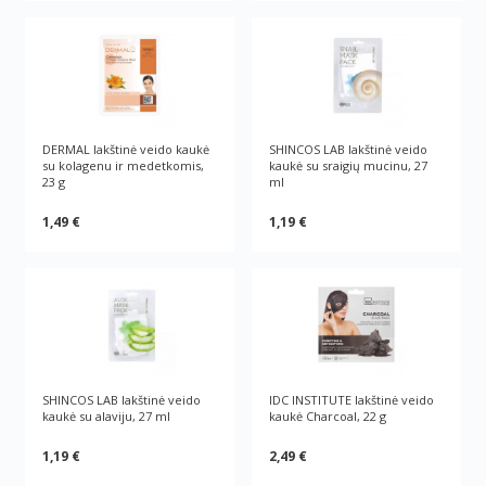
DERMAL lakštinė veido kaukė
SHINCOS LAB lakštinė veido
su kolagenu ir medetkomis,
kaukė su sraigių mucinu, 27
23 g
ml
1,49 €
1,19 €
SHINCOS LAB lakštinė veido
IDC INSTITUTE lakštinė veido
kaukė su alaviju, 27 ml
kaukė Charcoal, 22 g
1,19 €
2,49 €