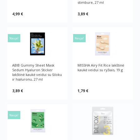
stimbure, 27 ml
4,99 €
3,89 €
Nauja!
Nauja!
ABIB Gummy Sheet Mask
MISSHA Airy Fit Rice lakštinė
Sedum Hyaluron Sticker
kaukė veidui su ryžiais, 19 g
lakštinė kaukė veidui su šiloku
ir hialuronu, 27 ml
3,89 €
1,79 €
Nauja!