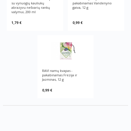
su vynuogių kauliukų
pakabinamas Vandenyno
abrazyvu nešvarių rankų
gaiva, 12 g
valymui, 200 ml
1,79 €
0,99 €
RAVI namų kvapas -
pakabinamas Frezija ir
Jazminas, 12 g
0,99 €