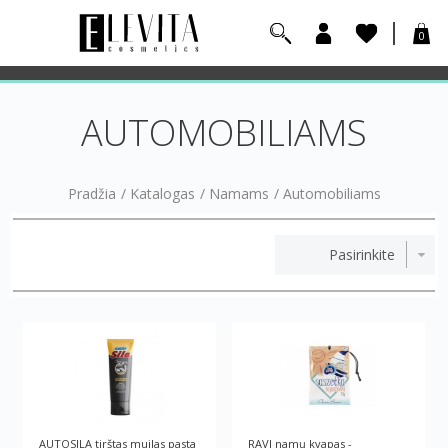
0
AUTOMOBILIAMS
Pradžia
/
Katalogas
/
Namams
/
Automobiliams
AUTOSILA tirštas muilas pasta
RAVI namų kvapas -