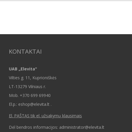
KONTAKTAI
UAB „Elevita"
Vilties g. 11, Kuprioniškės
LT-13279 Vilniaus r.
Mob.
+370 699 69940
El.p.: eshop@elevita.lt .
El. PAŠTAS tik el. užsakymų klausimais
Dėl bendros informacijos: administrator@elevita.lt