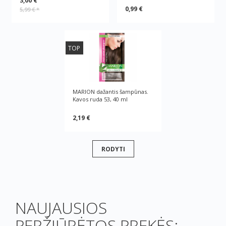
3,00 €
0,99 €
5,99 €
*
TOP
MARION dažantis šampūnas.
Kavos ruda 53, 40 ml
2,19 €
RODYTI
NAUJAUSIOS
PERŽIŪRĖTOS PREKĖS: