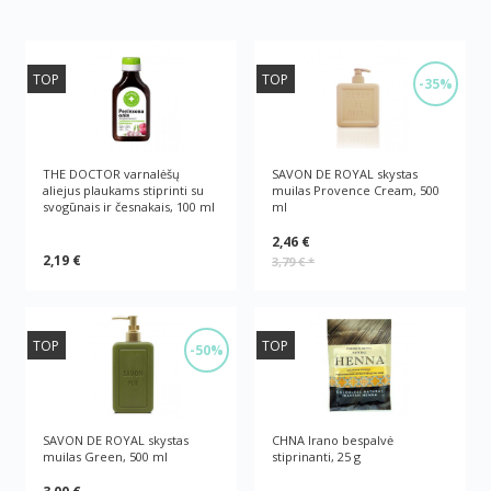
TOP
TOP
-35%
THE DOCTOR varnalėšų
SAVON DE ROYAL skystas
aliejus plaukams stiprinti su
muilas Provence Cream, 500
svogūnais ir česnakais, 100 ml
ml
2,46 €
2,19 €
3,79 €
*
TOP
TOP
-50%
SAVON DE ROYAL skystas
CHNA Irano bespalvė
muilas Green, 500 ml
stiprinanti, 25 g