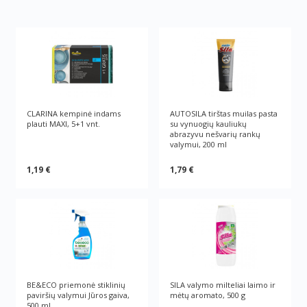
CLARINA kempinė indams
AUTOSILA tirštas muilas pasta
plauti MAXI, 5+1 vnt.
su vynuogių kauliukų
abrazyvu nešvarių rankų
valymui, 200 ml
1,19 €
1,79 €
BE&ECO priemonė stiklinių
SILA valymo milteliai laimo ir
paviršių valymui Jūros gaiva,
mėtų aromato, 500 g
500 ml