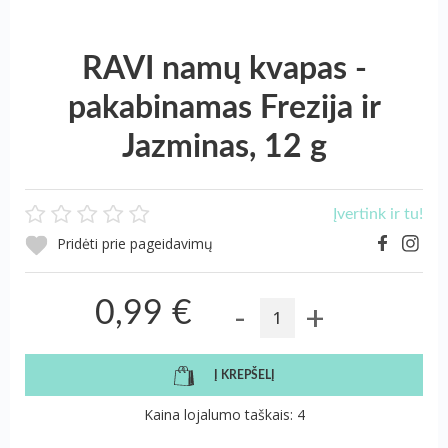
RAVI namų kvapas -
pakabinamas Frezija ir
Jazminas, 12 g
Įvertink ir tu!
Pridėti prie pageidavimų
-
+
0,99 €
Į KREPŠELĮ
Kaina lojalumo taškais: 4