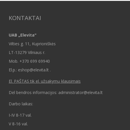
KONTAKTAI
UAB „Elevita"
Vilties g. 11, Kuprioniškės
LT-13279 Vilniaus r.
Mob.
+370 699 69940
El.p.: eshop@elevita.lt .
El. PAŠTAS tik el. užsakymų klausimais
Dėl bendros informacijos: administrator@elevita.lt
Darbo laikas:
I-IV 8-17 val.
V 8-16 val.