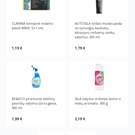
CLARINA kempinė indams
AUTOSILA tirštas muilas pasta
plauti MAXI, 5+1 vnt.
su vynuogių kauliukų
abrazyvu nešvarių rankų
valymui, 200 ml
1,19 €
1,79 €
BE&ECO priemonė stiklinių
SILA valymo milteliai laimo ir
paviršių valymui Jūros gaiva,
mėtų aromato, 500 g
500 ml
1,99 €
2,19 €