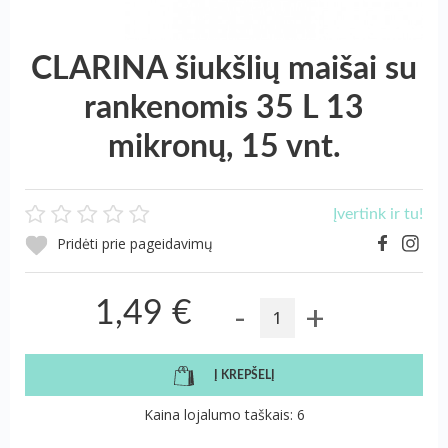
CLARINA šiukšlių maišai su
rankenomis 35 L 13
mikronų, 15 vnt.
Įvertink ir tu!
Pridėti prie pageidavimų
-
+
1,49 €
Į KREPŠELĮ
Kaina lojalumo taškais: 6