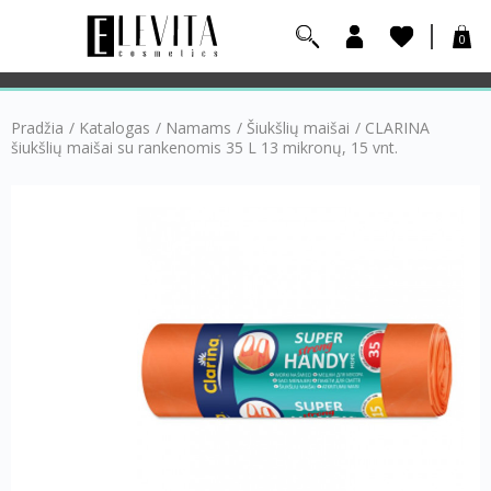
0
Pradžia
/
Katalogas
/
Namams
/
Šiukšlių maišai
/
CLARINA
šiukšlių maišai su rankenomis 35 L 13 mikronų, 15 vnt.