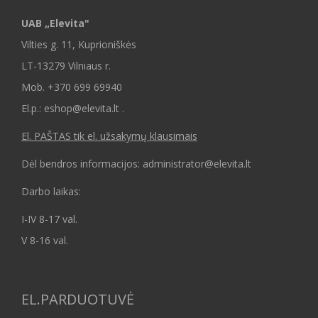
UAB „Elevita"
Vilties g. 11, Kuprioniškės
LT-13279 Vilniaus r.
Mob.
+370 699 69940
El.p.: eshop@elevita.lt .
El. PAŠTAS tik el. užsakymų klausimais
Dėl bendros informacijos: administrator@elevita.lt
Darbo laikas:
I-IV 8-17 val.
V 8-16 val.
EL.PARDUOTUVĖ