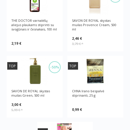
THE DOCTOR varnalėšų
SAVON DE ROYAL skystas
aliejus plaukams stiprinti su
muilas Provence Cream, 500
svogūnais ir česnakais, 100 ml
ml
2,46 €
2,19 €
3,79 €
*
TOP
TOP
-50%
SAVON DE ROYAL skystas
CHNA Irano bespalvė
muilas Green, 500 ml
stiprinanti, 25 g
3,00 €
0,99 €
5,99 €
*