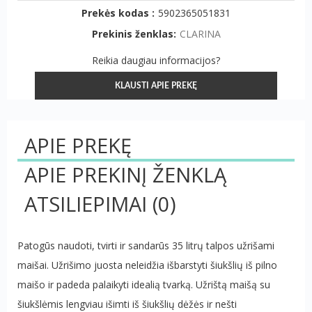
Prekės kodas :
5902365051831
Prekinis ženklas:
CLARINA
Reikia daugiau informacijos?
KLAUSTI APIE PREKĘ
APIE PREKĘ
APIE PREKINĮ ŽENKLĄ
ATSILIEPIMAI
(0)
Patogūs naudoti, tvirti ir sandarūs 35 litrų talpos užrišami
maišai. Užrišimo juosta neleidžia išbarstyti šiukšlių iš pilno
maišo ir padeda palaikyti idealią tvarką. Užrištą maišą su
šiukšlėmis lengviau išimti iš šiukšlių dėžės ir nešti