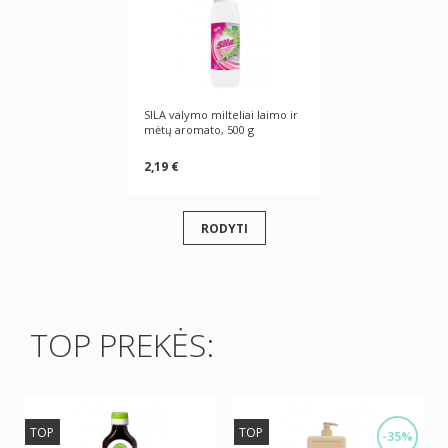
SILA valymo milteliai laimo ir
mėtų aromato, 500 g
2,19 €
RODYTI
TOP PREKĖS:
TOP
TOP
-35%