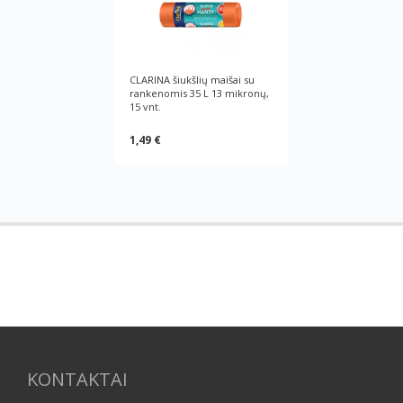
CLARINA šiukšlių maišai su
rankenomis 35 L 13 mikronų,
15 vnt.
1,49 €
KONTAKTAI