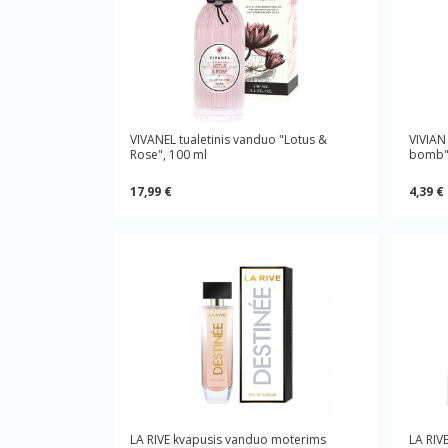
VIVANEL tualetinis vanduo "Lotus &
VIVIAN
Rose", 100 ml
bomb",
17,99 €
4,39 €
LA RIVE kvapusis vanduo moterims
LA RIV