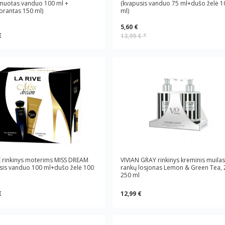
muotas vanduo 100 ml +
(kvapusis vanduo 75 ml+dušo želė 1
rantas 150 ml)
ml)
5,60 €
€
13,99 €
*
E rinkinys moterims MISS DREAM
VIVIAN GRAY rinkinys kreminis muilas 
sis vanduo 100 ml+dušo želė 100
rankų losjonas Lemon & Green Tea, 
250 ml
€
12,99 €