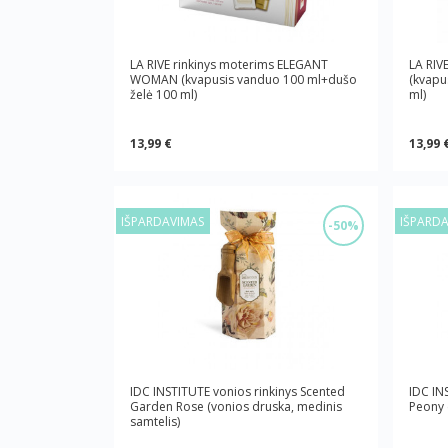
LA RIVE rinkinys moterims ELEGANT
LA RIV
WOMAN (kvapusis vanduo 100 ml+dušo
(kvapu
želė 100 ml)
ml)
13,99 €
13,99 
IŠPARDAVIMAS
IŠPARD
-50%
IDC INSTITUTE vonios rinkinys Scented
IDC IN
Garden Rose (vonios druska, medinis
Peony 
samtelis)