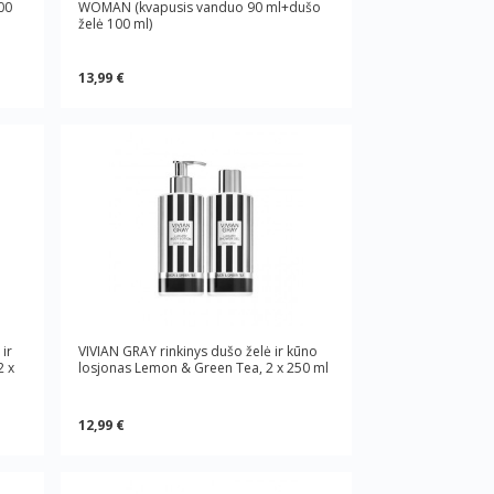
00
WOMAN (kvapusis vanduo 90 ml+dušo
želė 100 ml)
13,99 €
ir
VIVIAN GRAY rinkinys dušo želė ir kūno
2 x
losjonas Lemon & Green Tea, 2 x 250 ml
12,99 €