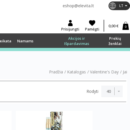
eshop@elevita.lt
LT
0,00 €
0
Prisijungti
Pamėgti
Akcijos ir
Prekių
eikata
Namams
Išpardavimas
ženklai
Pradžia
/
Katalogas
/
Valentine's Day
/
Jai
Rodyti