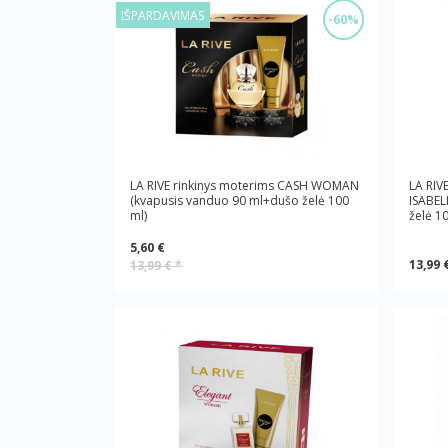
IŠPARDAVIMAS
-60%
LA RIVE rinkinys moterims CASH WOMAN
LA RIV
(kvapusis vanduo 90 ml+dušo želė 100
ISABEL
ml)
želė 1
5,60 €
13,99 
13,99 €
*