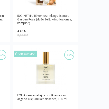
rin
IDC INSTITUTE vonios rinkinys Scented
as,
Garden Rose (dušo želė, kūno losjonas,
kempinė)
3,64 €
9,09 €
*
IŠPARDAVIMAS
60%
-60%
EOLIA sausas aliejus purškiamas su
argano aliejumi Renaissance, 100 ml