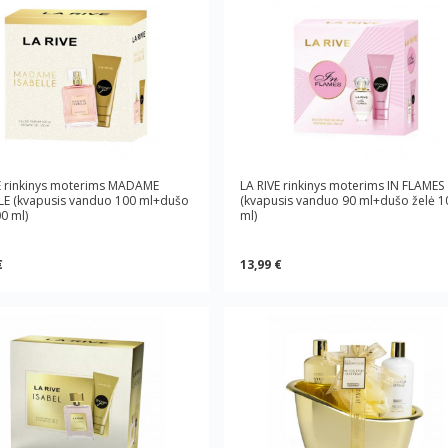
E rinkinys moterims MADAME
LA RIVE rinkinys moterims IN FLAMES
LE (kvapusis vanduo 100 ml+dušo
(kvapusis vanduo 90 ml+dušo želė 1
00 ml)
ml)
€
13,99 €