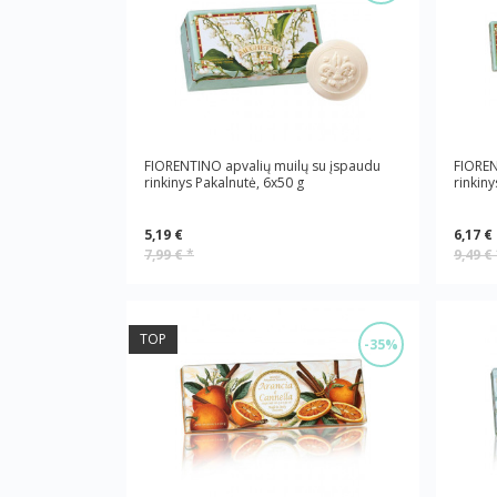
FIORENTINO apvalių muilų su įspaudu
FIOREN
rinkinys Pakalnutė, 6x50 g
rinkin
5,19 €
6,17 €
7,99 €
*
9,49 €
TOP
-35%