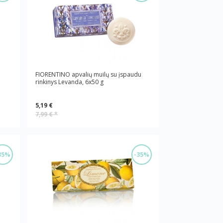
FIORENTINO apvalių muilų su įspaudu
rinkinys Levanda, 6x50 g
5,19 €
7,99 €
*
35%
-35%