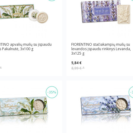
TINO apvalių muilų su įspaudu
FIORENTINO stačiakampių muilų su
ys Pakalnutė, 3x100 g
levandos įspaudu rinkinys Levanda,
3x125 g
5,84 €
*
8,99 €
*
-35%
-