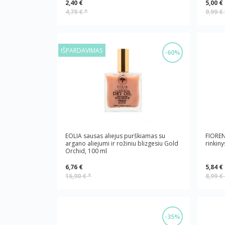
2,40 €
5,00 €
4,79 €
*
9,99 €
IŠPARDAVIMAS
-60%
EOLIA sausas aliejus purškiamas su
FIOREN
argano aliejumi ir rožiniu blizgesiu Gold
rinkin
Orchid, 100 ml
6,76 €
5,84 €
16,90 €
*
8,99 €
-35%