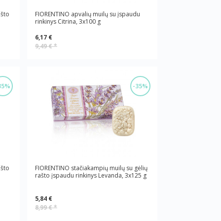
ašto
FIORENTINO apvalių muilų su įspaudu
rinkinys Citrina, 3x100 g
6,17 €
9,49 €
*
35%
-35%
ašto
FIORENTINO stačiakampių muilų su gėlių
rašto įspaudu rinkinys Levanda, 3x125 g
5,84 €
8,99 €
*