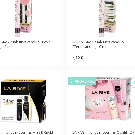
 GRAY tualetinis vanduo "Love
VIVIAN GRAY tualetinis vanduo
 10 ml
"Temptation", 10 ml
4,39 €
IŠPARDAVIMAS
-
E rinkinys moterims MISS DREAM
LA RIVE rinkinys moterims QUEEN OF 