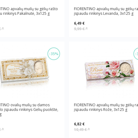
TINO apvalių muilų su gėlių rašto
FIORENTINO apvalių muilų su gėlių r
u rinkinys Pakalnutė, 3x125 g
įspaudu rinkinys Levanda, 3x125 g
6,49 €
€
*
9,99 €
*
-35%
-
TINO ovalių muilų su damos
FIORENTINO apvalių muilų su gėlių r
do įspaudu rinkinys Gėlių puokštė,
įspaudu rinkinys Rožė, 3x125 g
g
6,82 €
€
*
10,49 €
*