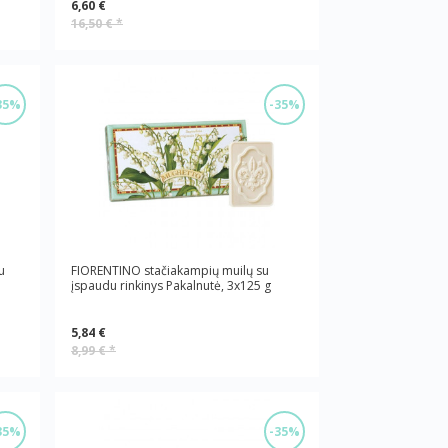
6,60 €
16,50 €
*
35%
-35%
u
FIORENTINO stačiakampių muilų su
įspaudu rinkinys Pakalnutė, 3x125 g
5,84 €
8,99 €
*
35%
-35%