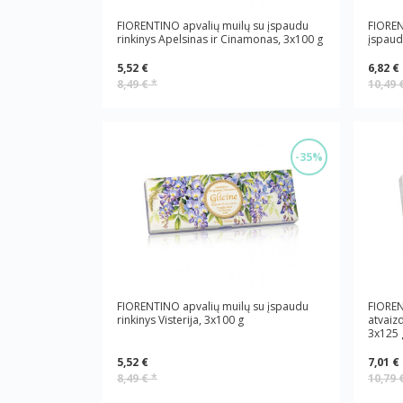
FIORENTINO apvalių muilų su įspaudu
FIOREN
rinkinys Apelsinas ir Cinamonas, 3x100 g
įspaud
5,52 €
6,82 €
8,49 €
*
10,49 
-35%
FIORENTINO apvalių muilų su įspaudu
FIOREN
rinkinys Visterija, 3x100 g
atvaiz
3x125 
5,52 €
7,01 €
8,49 €
*
10,79 