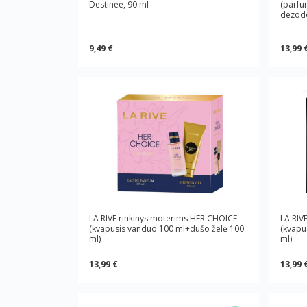
Destinee, 90 ml
(parfu
dezodo
9,49 €
13,99 
LA RIVE rinkinys moterims HER CHOICE
LA RIV
(kvapusis vanduo 100 ml+dušo želė 100
(kvapu
ml)
ml)
13,99 €
13,99 