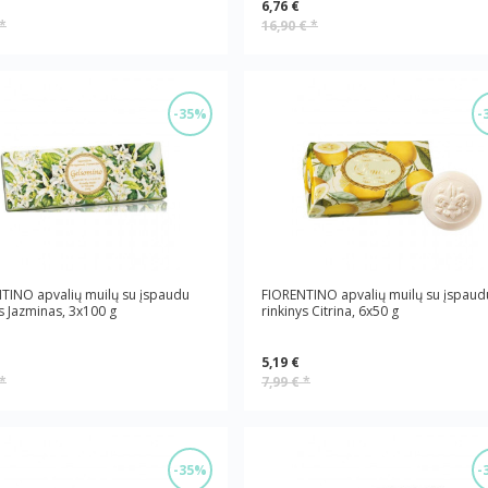
6,76 €
*
16,90 €
*
-35%
-
TINO apvalių muilų su įspaudu
FIORENTINO apvalių muilų su įspaud
ys Jazminas, 3x100 g
rinkinys Citrina, 6x50 g
5,19 €
*
7,99 €
*
-35%
-