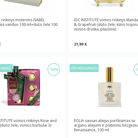
E rinkinys moterims ISABEL
IDC INSTITUTE vonios rinkinys Manda
sis vanduo 100 ml+dušo želė 100
& Grapefruit (dušo želė, kūno losjon
vonios druska, plaušinė)
€
21,99 €
AVIMAS
IŠPARDAVIMAS
-50%
-
STITUTE vonios rinkinys Rose and
EOLIA sausas aliejus purškiamas su
(dušo želė, vonios burbulai 3)
argano aliejumi ir platininiu blizgesiu
Renaissance, 100 ml