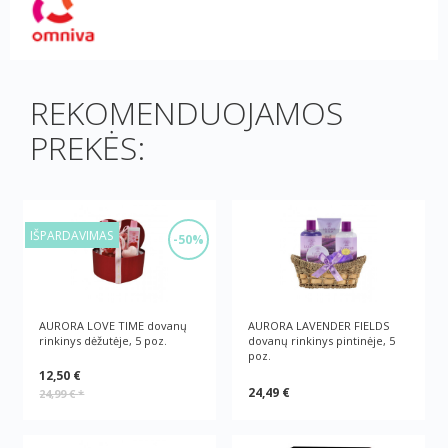
REKOMENDUOJAMOS
PREKĖS:
IŠPARDAVIMAS
-50%
AURORA LOVE TIME dovanų
AURORA LAVENDER FIELDS
rinkinys dėžutėje, 5 poz.
dovanų rinkinys pintinėje, 5
poz.
12,50 €
24,49 €
24,99 €
*