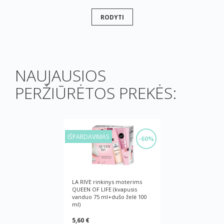
RODYTI
NAUJAUSIOS
PERŽIŪRĖTOS PREKĖS:
IŠPARDAVIMAS
-60%
LA RIVE rinkinys moterims
QUEEN OF LIFE (kvapusis
vanduo 75 ml+dušo želė 100
ml)
5,60 €