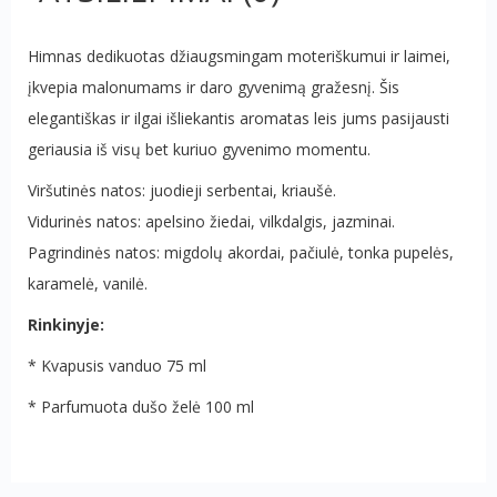
Himnas dedikuotas džiaugsmingam moteriškumui ir laimei,
įkvepia malonumams ir daro gyvenimą gražesnį. Šis
elegantiškas ir ilgai išliekantis aromatas leis jums pasijausti
geriausia iš visų bet kuriuo gyvenimo momentu.
Viršutinės natos: juodieji serbentai, kriaušė.
Vidurinės natos: apelsino žiedai, vilkdalgis, jazminai.
Pagrindinės natos: migdolų akordai, pačiulė, tonka pupelės,
karamelė, vanilė.
Rinkinyje:
* Kvapusis vanduo 75 ml
* Parfumuota dušo želė 100 ml