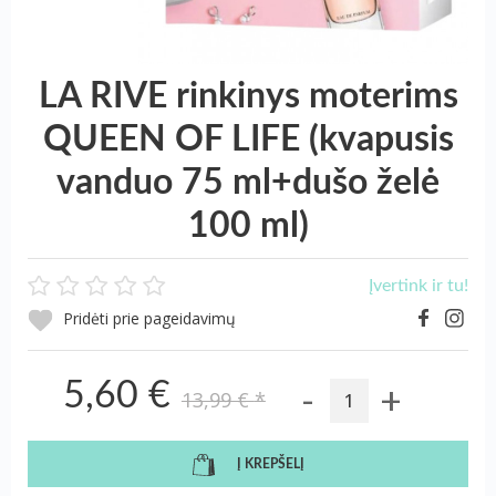
LA RIVE rinkinys moterims
QUEEN OF LIFE (kvapusis
vanduo 75 ml+dušo želė
100 ml)
Įvertink ir tu!
Pridėti prie pageidavimų
-
+
5,60 €
13,99 €
*
Į KREPŠELĮ