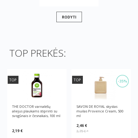
RODYTI
TOP PREKĖS:
TOP
TOP
-35%
THE DOCTOR varnalėšų
SAVON DE ROYAL skystas
aliejus plaukams stiprinti su
muilas Provence Cream, 500
svogūnais ir česnakais, 100 ml
ml
2,46 €
2,19 €
3,79 €
*