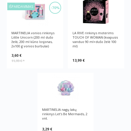
IŠPARDAVIMAS
-70%
MARTINELIA vonios rinkinys
LA RIVE rinkinys moterims
Little Unicorn (200 ml dušo
TOUCH OF WOMAN (kvapusis
želė, 200 ml kūno losjonas,
vanduo 90 ml+dušo želė 100
2x100 g vonios burbulai)
ml)
3,60 €
13,99 €
11,99 €
*
MARTINELIA nagų lakų
rinkinys Let's Be Mermaids, 2
vnt.
3,29 €