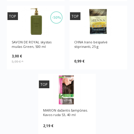
TOP
TOP
-50%
SAVON DE ROYAL skystas
CHNA Irano bespalvė
muilas Green, 500 ml
stiprinanti, 25 g
3,00 €
0,99 €
5,99 €
*
TOP
MARION dažantis šampūnas.
Kavos ruda 53, 40 ml
2,19 €