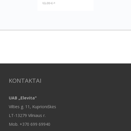
13,99 €
*
KONTAKTAI
UAB „Elevita"
Vilties g. 11, Kuprioniškės
LT-13279 Vilniaus r.
Mob.
+370 699 69940