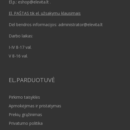
El.p.: eshop@elevita.lt .
El. PAŠTAS tik el. užsakymų klausimais
Dėl bendros informacijos: administrator@elevita.lt
Darbo laikas:
I-IV 8-17 val.
V 8-16 val.
EL.PARDUOTUVĖ
Pirkimo taisyklės
Apmokėjimas ir pristatymas
Prekių grąžinimas
Privatumo politika