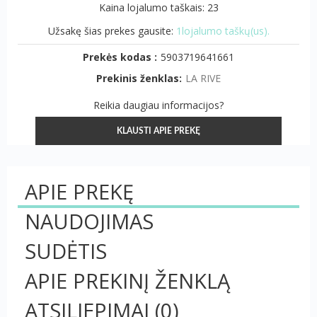
Kaina lojalumo taškais: 23
Užsakę šias prekes gausite:
1lojalumo taškų(us).
Prekės kodas :
5903719641661
Prekinis ženklas:
LA RIVE
Reikia daugiau informacijos?
KLAUSTI APIE PREKĘ
APIE PREKĘ
NAUDOJIMAS
SUDĖTIS
APIE PREKINĮ ŽENKLĄ
ATSILIEPIMAI
(0)