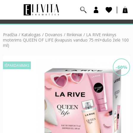
0
Pradžia
/
Katalogas
/
Dovanos
/
Rinkiniai
/
LA RIVE rinkinys
moterims QUEEN OF LIFE (kvapusis vanduo 75 ml+dušo želė 100
ml)
IŠPARDAVIMAS
-60%