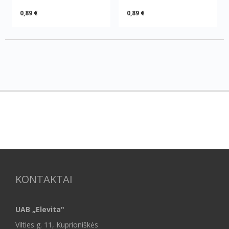
0,89 €
0,89 €
KONTAKTAI
UAB „Elevita"
Vilties g. 11, Kuprioniškės