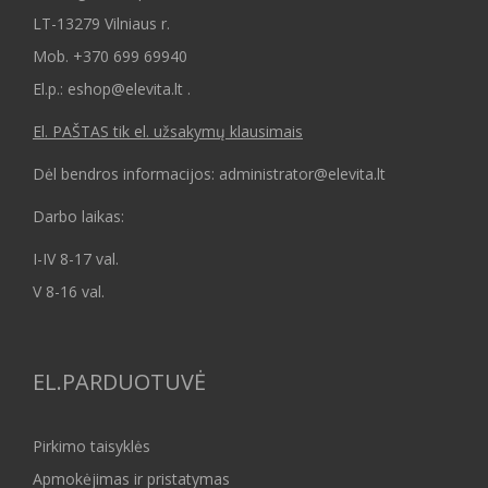
LT-13279 Vilniaus r.
Mob.
+370 699 69940
El.p.: eshop@elevita.lt .
El. PAŠTAS tik el. užsakymų klausimais
Dėl bendros informacijos: administrator@elevita.lt
Darbo laikas:
I-IV 8-17 val.
V 8-16 val.
EL.PARDUOTUVĖ
Pirkimo taisyklės
Apmokėjimas ir pristatymas