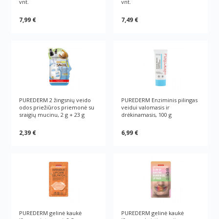
vnt.
vnt.
7,99 €
7,49 €
PUREDERM 2 žingsnių veido
PUREDERM Enziminis pilingas
odos priežiūros priemonė su
veidui valomasis ir
sraigių mucinu, 2 g + 23 g
drėkinamasis, 100 g
2,39 €
6,99 €
PUREDERM gelinė kaukė
PUREDERM gelinė kaukė