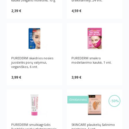
kaukė žvilganti violetinė, 10 g
drėkinamieji, 24 vnt.
2,39 €
4,59 €
PUREDERM skaidrios nosies
PUREDERM smakro
juostelės porų valymui,
modeliavimo kaukė, 1 vnt.
veganiškos, 6 vnt.
3,99 €
3,99 €
IŠPARDAVIMAS
-50%
PUREDERM smulkiagrūdis
SKINCARE plaukelių šalinimo
šveitiklis veidui glotninamasis
prietaisas, 1 vnt.