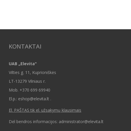
KONTAKTAI
UAB „Elevita"
Vilties g. 11, Kuprioniškės
LT-13279 Vilniaus r.
Mob.
+370 699 69940
El.p.: eshop@elevita.lt .
El. PAŠTAS tik el. užsakymų klausimais
Dėl bendros informacijos: administrator@elevita.lt