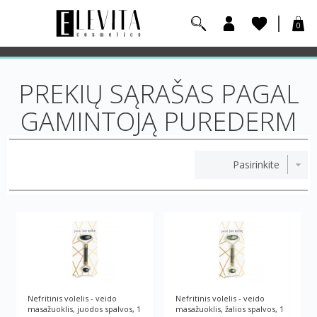
0
PREKIŲ SĄRAŠAS PAGAL
GAMINTOJĄ PUREDERM
Nefritinis volelis - veido
Nefritinis volelis - veido
masažuoklis, juodos spalvos, 1
masažuoklis, žalios spalvos, 1