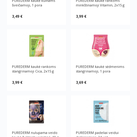
PUREDERM kaukė kulnams
PUREDERM kaukė rankoms
šveičiamoji, 1 pora
minkštinamoji Vitamin, 2x15 g
3,49 €
3,99 €
PUREDERM kaukė rankoms
PUREDERM kaukė sėdmenims
stangrinamoji Cica, 2x15 g
stangrinamoji, 1 pora
3,99 €
3,69 €
PUREDERM nulupama veido
PUREDERM padeliai veidui