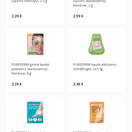
lūpoms intensyvi, 2,5 g
lūpoms skaistinamoji
Rainbow, 2 g
2,29 €
2,59 €
PUREDERM gelinė kaukė
PUREDERM kaukė alkūnėms
paakiams skaistinamoji
Soft&Bright, 2x1,5g
Rainbow, 8 g
3,29 €
2,49 €