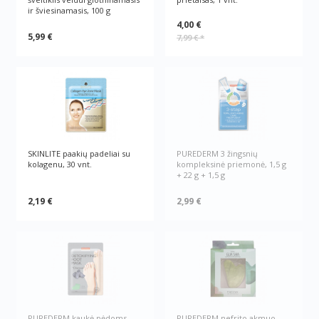
ir šviesinamasis, 100 g
4,00 €
5,99 €
7,99 €
*
SKINLITE paakių padeliai su
PUREDERM 3 žingsnių
kolagenu, 30 vnt.
kompleksinė priemonė, 1,5 g
+ 22 g + 1,5 g
2,19 €
2,99 €
PUREDERM kaukė pėdoms
PUREDERM nefrito akmuo