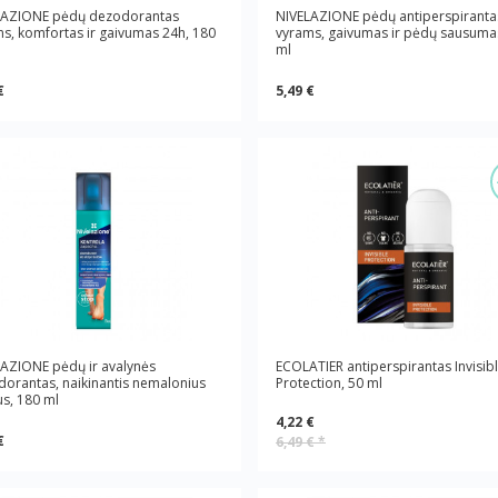
LAZIONE pėdų dezodorantas
NIVELAZIONE pėdų antiperspiranta
s, komfortas ir gaivumas 24h, 180
vyrams, gaivumas ir pėdų sausuma
ml
€
5,49 €
AZIONE pėdų ir avalynės
ECOLATIER antiperspirantas Invisib
orantas, naikinantis nemalonius
Protection, 50 ml
s, 180 ml
4,22 €
€
6,49 €
*