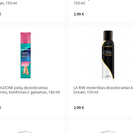
n, 150 ml
150 ml
€
2,99 €
LAZIONE pėdų dezodorantas
LA RIVE moteriškas dezodorantas M
ims, komfortas ir gaivumas, 180 ml
Dream, 150 ml
€
2,99 €