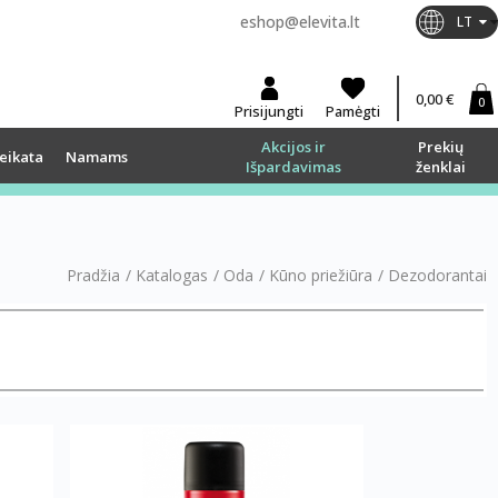
eshop@elevita.lt
LT
0,00 €
0
Prisijungti
Pamėgti
Akcijos ir
Prekių
eikata
Namams
Išpardavimas
ženklai
Pradžia
/
Katalogas
/
Oda
/
Kūno priežiūra
/
Dezodorantai