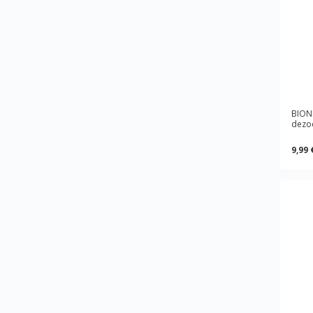
BIONN
dezo
9,99 