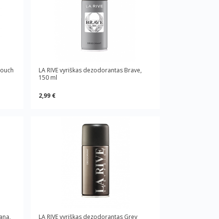
Touch
LA RIVE vyriškas dezodorantas Brave,
150 ml
2,99 €
ana,
LA RIVE vyriškas dezodorantas Grey