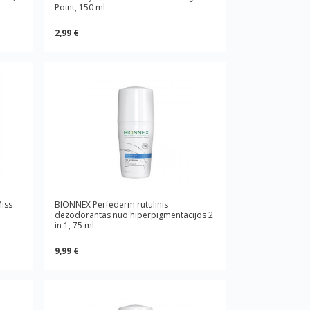
Point, 150 ml
2,99 €
iss
BIONNEX Perfederm rutulinis
dezodorantas nuo hiperpigmentacijos 2
in 1, 75 ml
9,99 €