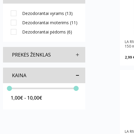
Dezodorantai vyrams
(13)
Dezodorantai moterims
(11)
Dezodorantai pėdoms
(6)
LA RI
150 
PREKĖS ŽENKLAS
2,99 
KAINA
1,00€ - 10,00€
LA RI