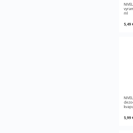
NIVE
vyram
ml
5,49 
NIVEL
dezod
kvapu
5,99 