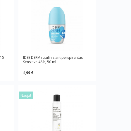
315
IDEE DERM rutulinis antiperspirantas
Sensitive 48 h, 50 ml
4,99 €
Nauja!