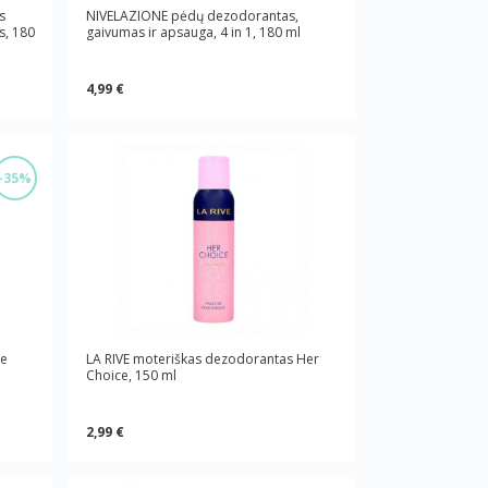
s
NIVELAZIONE pėdų dezodorantas,
s, 180
gaivumas ir apsauga, 4 in 1, 180 ml
4,99 €
-35%
le
LA RIVE moteriškas dezodorantas Her
Choice, 150 ml
2,99 €