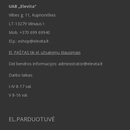
UAB „Elevita"
Vilties g. 11, Kuprioniškės
LT-13279 Vilniaus r.
Mob.
+370 699 69940
El.p.: eshop@elevita.lt .
El. PAŠTAS tik el. užsakymų klausimais
Dėl bendros informacijos: administrator@elevita.lt
Darbo laikas:
I-IV 8-17 val.
V 8-16 val.
EL.PARDUOTUVĖ