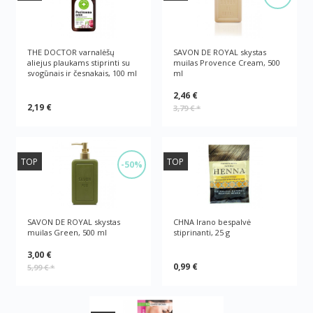
THE DOCTOR varnalėšų
SAVON DE ROYAL skystas
aliejus plaukams stiprinti su
muilas Provence Cream, 500
svogūnais ir česnakais, 100 ml
ml
2,46 €
2,19 €
3,79 €
*
TOP
TOP
-50%
SAVON DE ROYAL skystas
CHNA Irano bespalvė
muilas Green, 500 ml
stiprinanti, 25 g
3,00 €
0,99 €
5,99 €
*