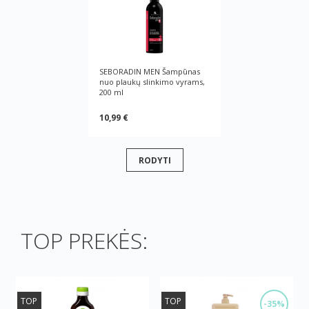
SEBORADIN MEN Šampūnas
nuo plaukų slinkimo vyrams,
200 ml
10,99 €
RODYTI
TOP PREKĖS:
TOP
TOP
-35%