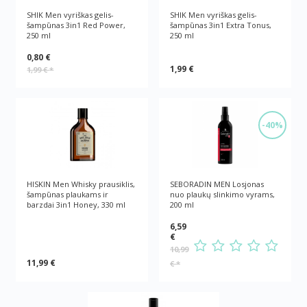
SHIK Men vyriškas gelis-
SHIK Men vyriškas gelis-
šampūnas 3in1 Red Рower,
šampūnas 3in1 Extra Тonus,
250 ml
250 ml
0,80 €
1,99 €
1,99 €
*
-40%
HISKIN Men Whisky prausiklis,
SEBORADIN MEN Losjonas
šampūnas plaukams ir
nuo plaukų slinkimo vyrams,
barzdai 3in1 Honey, 330 ml
200 ml
6,59
€
10,99
11,99 €
€
*