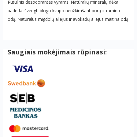
Rutulinis dezodorantas vyrams. Natūralių mineralų dėka
padeda išvengti blogo kvapo neužkimšant porų ir ramina
odą. Natūralus migdolų aliejus ir avokadų aliejus maitina odą.
Saugiais mokėjimais rūpinasi: