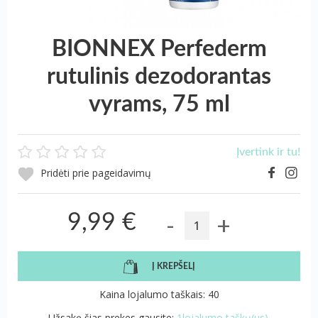
BIONNEX Perfederm
rutulinis dezodorantas
vyrams, 75 ml
Įvertink ir tu!
Pridėti prie pageidavimų
-
+
9,99 €
Į KREPŠELĮ
Kaina lojalumo taškais: 40
Užsakę šias prekes gausite:
1lojalumo taškų(us).