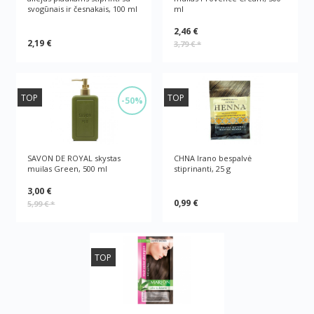
svogūnais ir česnakais, 100 ml
ml
2,46 €
2,19 €
3,79 €
*
TOP
TOP
-50%
SAVON DE ROYAL skystas
CHNA Irano bespalvė
muilas Green, 500 ml
stiprinanti, 25 g
3,00 €
0,99 €
5,99 €
*
TOP