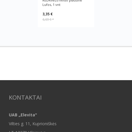
REDRINGS veido plaušinė
Lufos, 1 vnt
3,35 €
6,69 €
*
KONTAKTAI
UAB „Elevita"
Vilties g. 11, Kuprioniškės