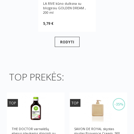
LA RIVE kūno dulksna su
blizgesiu GOLDEN DREAM ,
200 ml
5,79 €
RODYTI
TOP PREKĖS:
TOP
TOP
-35%
THE DOCTOR varnalėšų
SAVON DE ROYAL skystas
aliejus plaukams stiprinti su
muilas Provence Cream, 500