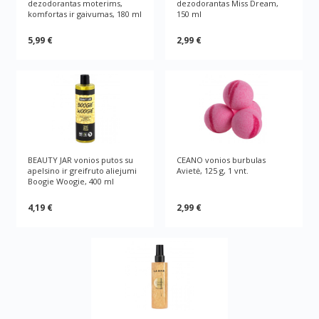
dezodorantas moterims,
dezodorantas Miss Dream,
komfortas ir gaivumas, 180 ml
150 ml
5,99 €
2,99 €
BEAUTY JAR vonios putos su
CEANO vonios burbulas
apelsino ir greifruto aliejumi
Avietė, 125 g, 1 vnt.
Boogie Woogie, 400 ml
4,19 €
2,99 €