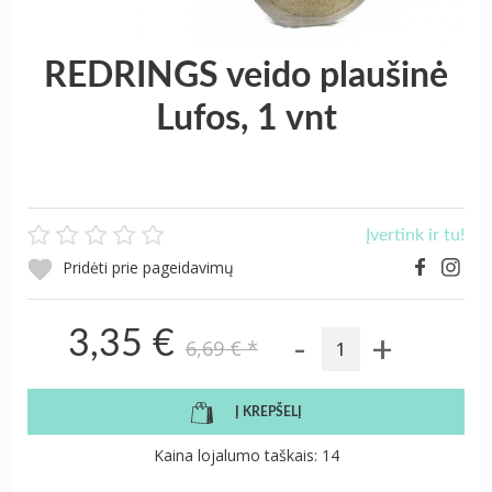
REDRINGS veido plaušinė
Lufos, 1 vnt
Įvertink ir tu!
Pridėti prie pageidavimų
-
+
3,35 €
6,69 €
*
Į KREPŠELĮ
Kaina lojalumo taškais: 14