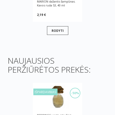
MARION dažantis šampūnas.
Kavos ruda 53, 40 ml
2,19 €
RODYTI
NAUJAUSIOS
PERŽIŪRĖTOS PREKĖS:
IŠPARDAVIMAS
-50%