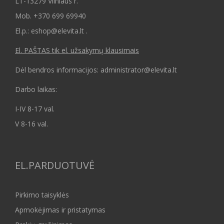
LT-13279 Vilniaus r.
Mob.
+370 699 69940
El.p.: eshop@elevita.lt .
El. PAŠTAS tik el. užsakymų klausimais
Dėl bendros informacijos: administrator@elevita.lt
Darbo laikas:
I-IV 8-17 val.
V 8-16 val.
EL.PARDUOTUVĖ
Pirkimo taisyklės
Apmokėjimas ir pristatymas