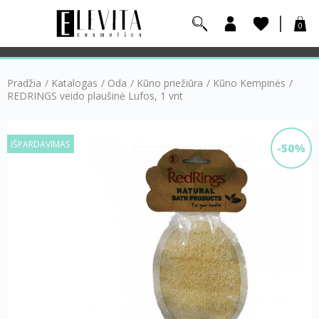
0
Pradžia
/
Katalogas
/
Oda
/
Kūno priežiūra
/
Kūno Kempinės
/
REDRINGS veido plaušinė Lufos, 1 vnt
IŠPARDAVIMAS
-50%