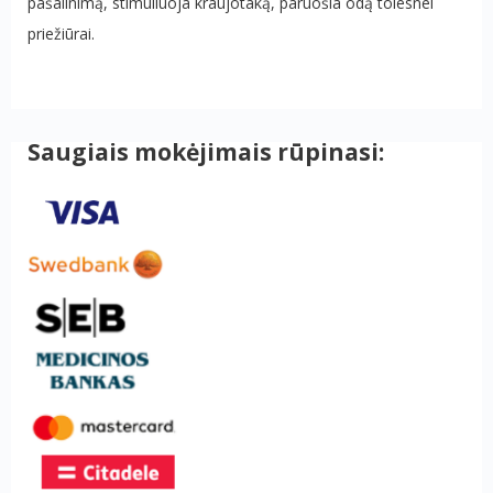
pašalinimą, stimuliuoja kraujotaką, paruošia odą tolesnei
priežiūrai.
Saugiais mokėjimais rūpinasi: