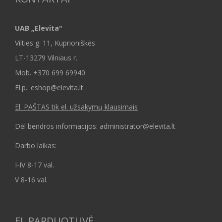
UAB „Elevita"
Vilties g. 11, Kuprioniškės
LT-13279 Vilniaus r.
Mob.
+370 699 69940
El.p.: eshop@elevita.lt .
El. PAŠTAS tik el. užsakymų klausimais
Dėl bendros informacijos: administrator@elevita.lt
Darbo laikas:
I-IV 8-17 val.
V 8-16 val.
EL.PARDUOTUVĖ