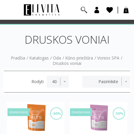
0
DRUSKOS VONIAI
Pradžia
/
Katalogas
/
Oda
/
Kūno priežiūra
/
Vonios SPA
/
Druskos voniai
Rodyti
IŠPARDAVIMAS
IŠPARDAVIMAS
-60%
-50%