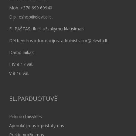
Mob.
+370 699 69940
El.p.: eshop@elevita.lt .
El. PAŠTAS tik el. užsakymų klausimais
Dėl bendros informacijos: administrator@elevita.lt
Darbo laikas:
I-IV 8-17 val.
V 8-16 val.
EL.PARDUOTUVĖ
Pirkimo taisyklės
Apmokėjimas ir pristatymas
Prekių grąžinimas