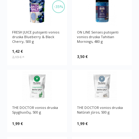
-35%
FRESH JUICE putojanti vonios
ON LINE Senses putojanti
druska Blueberry & Black
vonios druska Tahitian
Cherry, 500 g
Mornings, 480 g
1,42 €
3,50 €
2,19 €
*
THE DOCTOR vonios druska
THE DOCTOR vonios druska
Spygliuočių, 500 g
Natūrali jūros, 500 g
1,99 €
1,99 €