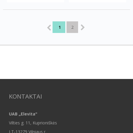
1
2
KONTAKTAI
UAB „Elevita"
Vilties g. 11, Kuprioniškės
LT-13279 Vilniaus r.