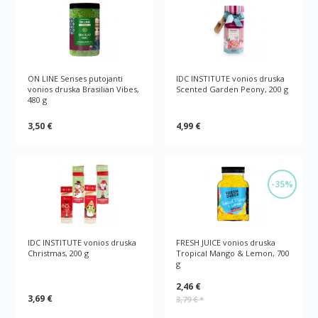
ON LINE Senses putojanti
IDC INSTITUTE vonios druska
vonios druska Brasilian Vibes,
Scented Garden Peony, 200 g
480 g
3,50 €
4,99 €
-35%
IDC INSTITUTE vonios druska
FRESH JUICE vonios druska
Christmas, 200 g
Tropical Mango & Lemon, 700
g
2,46 €
3,69 €
3,79 €
*