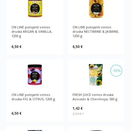
ON LINE putojanti vonios
ON LINE putojanti vonios
druska ARGAN & VANILLA,
druska NECTARINE & JASMINE,
1200 g
1200 g
6,50 €
6,50 €
-35%
ON LINE putojanti vonios
FRESH JUICE vonios druska
druska FIG & CITRUS, 1200 g
Avocado & Cherimoya, 500 g
1,42 €
6,50 €
2,19 €
*