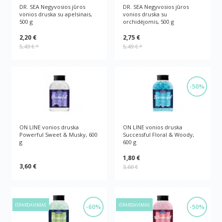
DR. SEA Negyvosios jūros
DR. SEA Negyvosios jūros
vonios druska su apelsinais,
vonios druska su
500 g
orchidėjomis, 500 g
2,20 €
2,75 €
5,49 €
*
5,49 €
*
-50%
ON LINE vonios druska
ON LINE vonios druska
Powerful Sweet & Musky, 600
Successful Floral & Woody,
g
600 g
1,80 €
3,60 €
3,60 €
IŠPARDAVIMAS
IŠPARDAVIMAS
-60%
-50%