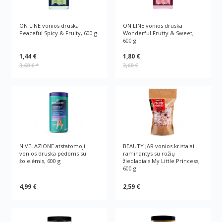
ON LINE vonios druska
ON LINE vonios druska
Peaceful Spicy & Fruity, 600 g
Wonderful Frutty & Sweet,
600 g
1,44 €
1,80 €
3,60 €
*
3,60 €
NIVELAZIONE atstatomoji
BEAUTY JAR vonios kristalai
vonios druska pėdoms su
raminantys su rožių
žolelėmis, 600 g
žiedlapiais My Little Princess,
600 g
4,99 €
2,59 €