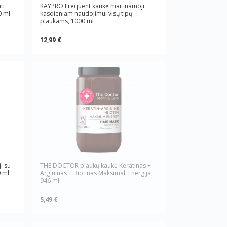
ti
KAYPRO Frequent kaukė maitinamoji
0 ml
kasdieniam naudojimui visų tipų
plaukams, 1000 ml
12,99 €
i su
THE DOCTOR plaukų kaukė Keratinas +
0 ml
Argininas + Biotinas Maksimali Energija,
946 ml
5,49 €