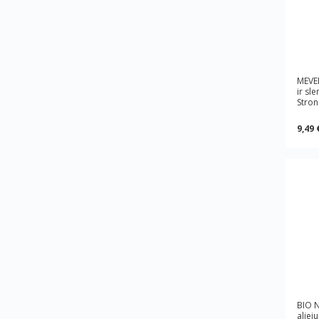
MEVE
ir sl
Stron
9,49 
BIO 
aliej