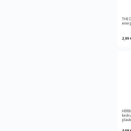
THE 
energ
2,99 
HERB
kedru
plauk
4,69 