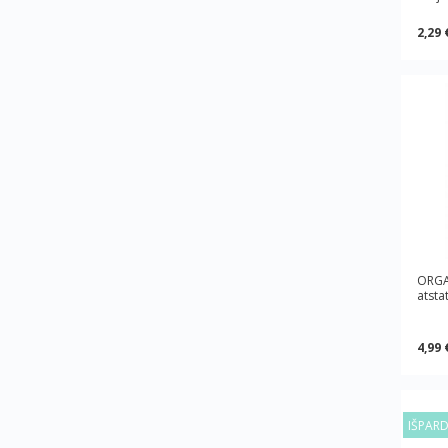
2,29 
ORGA
atsta
4,99 
IŠPAR