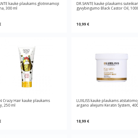
NTE kaukė plaukams glotninamoji
DR.SANTE kaukė plaukams suteikian
na, 300 ml
gyvybingumo Black Castor Oil, 100
€
10,99 €
N Crazy Hair kaukė plaukams
LUXLISS kaukė plaukams atstatomoj
y, 250 ml
argano aliejumi Keratin System, 40
€
18,99 €