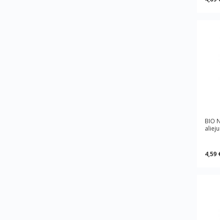
BIO 
aliej
4,59 