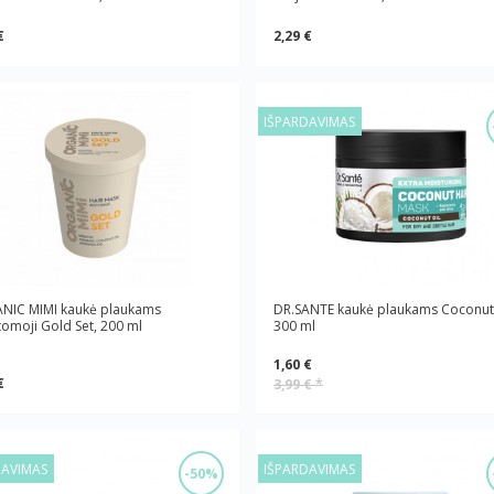
€
2,29 €
IŠPARDAVIMAS
NIC MIMI kaukė plaukams
DR.SANTE kaukė plaukams Coconut 
tomoji Gold Set, 200 ml
300 ml
1,60 €
€
3,99 €
*
DAVIMAS
IŠPARDAVIMAS
-50%