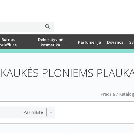
Burnos
Dekoratyvinė
Parfumerija
Dovanos
Sv
priežiūra
kosmetika
 KAUKĖS PLONIEMS PLAUK
Pradžia
/
Katalo