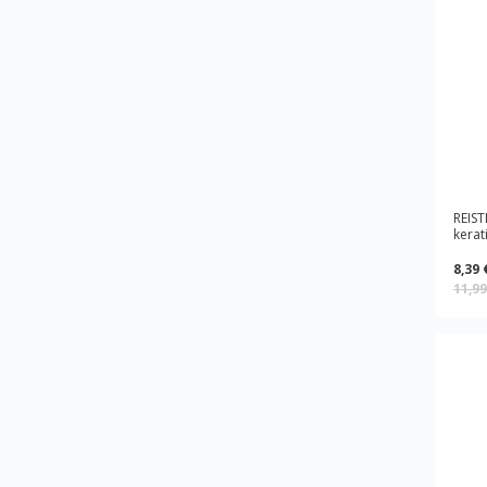
REIST
kerat
8,39 
11,9