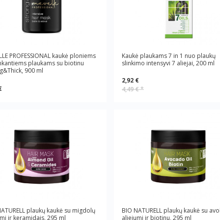
LLE PROFESSIONAL kaukė ploniems
Kaukė plaukams 7 in 1 nuo plaukų
enkantiems plaukams su biotinu
slinkimo intensyvi 7 aliejai, 200 ml
g&Thick, 900 ml
2,92 €
€
4,49 €
*
NATURELL plaukų kaukė su migdolų
BIO NATURELL plaukų kaukė su av
umi ir keramidais, 295 ml
aliejumi ir biotinu, 295 ml