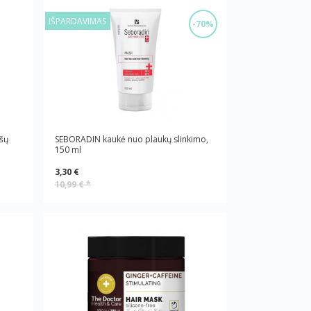
IŠPARDAVIMAS
-70%
šų
SEBORADIN kaukė nuo plaukų slinkimo,
150 ml
3,30 €
10,99 €
*