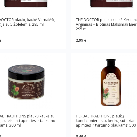
DOCTOR plaukų kaukė Varnalėšų
THE DOCTOR plaukų kaukė Keratin
ija su 5 Žolelėmis, 295 ml
Argininas + Biotinas Maksimali Energ
295 ml
€
2,99 €
AL TRADITIONS plaukų kaukė su
HERBAL TRADITIONS plaukų
, suteikianti apimties ir tankumo
kondicionierius su kedru, suteikiant
ams, 300 ml
apimties ir tvirtumo plaukams, 500
€
3,49 €