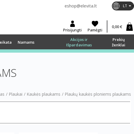
eshop@elevita.lt
LT
0,00 €
0
Prisijungti
Pamėgti
Akcijos ir
Prekių
eikata
Namams
Išpardavimas
ženklai
AMS
gas
/
Plaukai
/
Kaukės plaukams
/
Plaukų kaukės ploniems plaukams