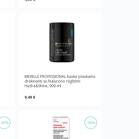
MEVELLE PROFESSIONAL kaukė plaukams
drėkinanti su hialurono rūgštimi
Hydra&Shine, 900 ml
9,49 €
-35%
-35%