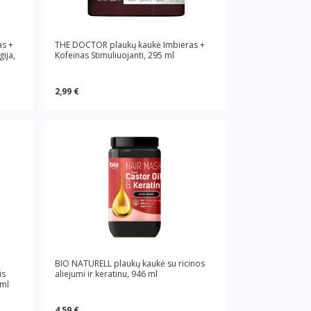
as +
THE DOCTOR plaukų kaukė Imbieras +
ija,
Kofeinas Stimuliuojanti, 295 ml
2,99 €
BIO NATURELL plaukų kaukė su ricinos
is
aliejumi ir keratinu, 946 ml
 ml
4,59 €