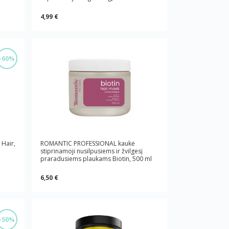
4,99 €
-60%
Hair,
ROMANTIC PROFESSIONAL kaukė
stiprinamoji nusilpusiems ir žvilgesį
praradusiems plaukams Biotin, 500 ml
6,50 €
-50%