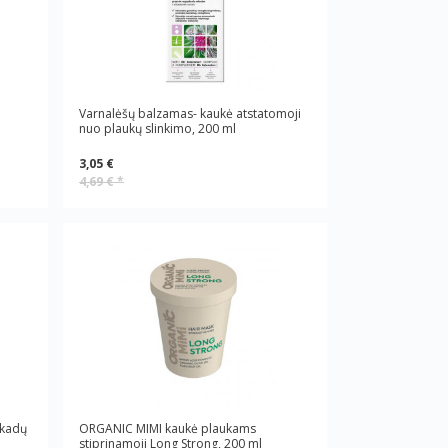
Varnalėšų balzamas- kaukė atstatomoji
nuo plaukų slinkimo, 200 ml
3,05 €
4,69 €
*
okadų
ORGANIC MIMI kaukė plaukams
stiprinamoji Long Strong, 200 ml