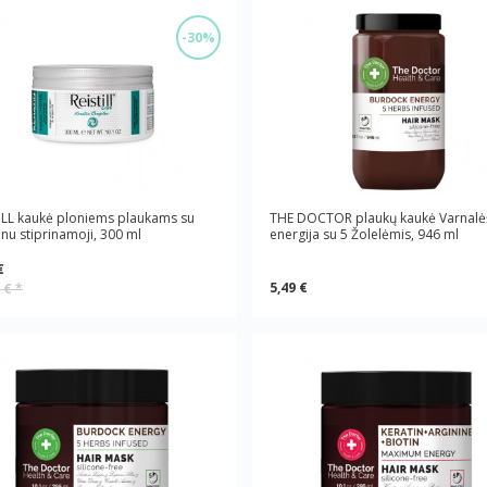
-30%
ILL kaukė ploniems plaukams su
THE DOCTOR plaukų kaukė Varnalė
inu stiprinamoji, 300 ml
energija su 5 Žolelėmis, 946 ml
€
5,49 €
9 €
*