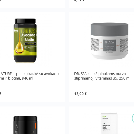
NATURELL plaukų kaukė su avokadų
DR. SEA kaukė plaukams purvo
umi ir biotinu, 946 ml
stiprinamoji Vitaminas B5, 250 ml
€
13,99 €