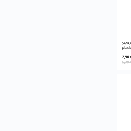
SAVON
plauk
2,90 
5,79