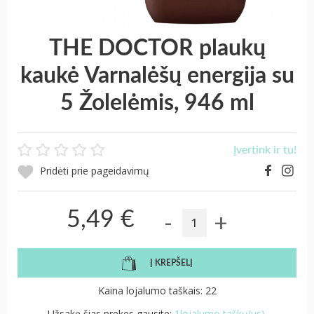
THE DOCTOR plaukų
kaukė Varnalėšų energija su
5 Žolelėmis, 946 ml
Įvertink ir tu!
Pridėti prie pageidavimų
-
+
5,49 €
Į KREPŠELĮ
Kaina lojalumo taškais: 22
Užsakę šias prekes gausite:
1lojalumo taškų(us).