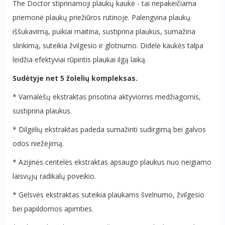
The Doctor stiprinamoji plaukų kaukė - tai nepakeičiama
priemonė plaukų priežiūros rutinoje. Palengvina plaukų
iššukavimą, puikiai maitina, sustiprina plaukus, sumažina
slinkimą, suteikia žvilgesio ir glotnumo. Didelė kaukės talpa
leidžia efektyviai rūpintis plaukai ilgą laiką.
Sudėtyje net 5 žolelių kompleksas.
* Varnalėšų ekstraktas prisotina aktyviomis medžiagomis,
sustiprina plaukus.
* Dilgėlių ekstraktas padeda sumažinti sudirgimą bei galvos
odos niežėjimą.
* Azijinės centelės ekstraktas apsaugo plaukus nuo neigiamo
laisvųjų radikalų poveikio.
* Gelsvės ekstraktas suteikia plaukams švelnumo, žvilgesio
bei papildomos apimties.