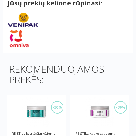
Jūsų prekių kelione rūpinasi:
REKOMENDUOJAMOS
PREKĖS:
-30%
-30%
REISTILL kaukė šiurkštiems
REISTILL kaukė sausiems ir