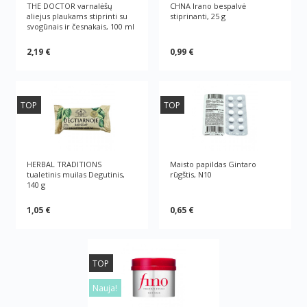
THE DOCTOR varnalėšų
CHNA Irano bespalvė
aliejus plaukams stiprinti su
stiprinanti, 25 g
svogūnais ir česnakais, 100 ml
2,19 €
0,99 €
TOP
TOP
HERBAL TRADITIONS
Maisto papildas Gintaro
tualetinis muilas Degutinis,
rūgštis, N10
140 g
1,05 €
0,65 €
TOP
Nauja!