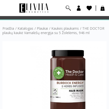
0
Pradžia
/
Katalogas
/
Plaukai
/
Kaukės plaukams
/
THE DOCTOR
plaukų kaukė Varnalėšų energija su 5 Žolelėmis, 946 ml