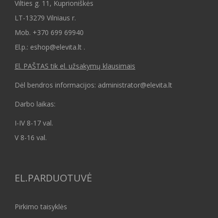
Vilties g. 11, Kuprioniškės
LT-13279 Vilniaus r.
Mob.
+370 699 69940
El.p.: eshop@elevita.lt .
El. PAŠTAS tik el. užsakymų klausimais
Dėl bendros informacijos: administrator@elevita.lt
Darbo laikas:
I-IV 8-17 val.
V 8-16 val.
EL.PARDUOTUVĖ
Pirkimo taisyklės