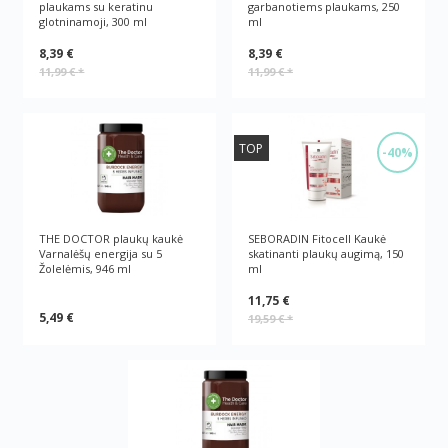
plaukams su keratinu
garbanotiems plaukams, 250
glotninamoji, 300 ml
ml
8,39 €
8,39 €
11,99 €
*
11,99 €
*
TOP
-40%
THE DOCTOR plaukų kaukė
SEBORADIN Fitocell Kaukė
Varnalėšų energija su 5
skatinanti plaukų augimą, 150
Žolelėmis, 946 ml
ml
11,75 €
5,49 €
19,59 €
*