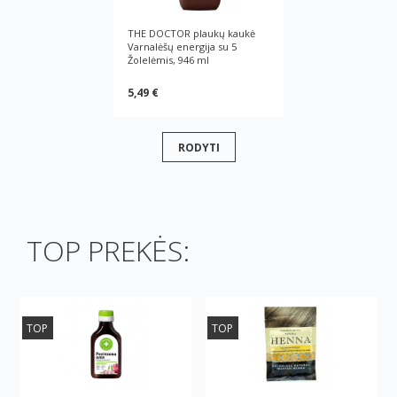
THE DOCTOR plaukų kaukė
Varnalėšų energija su 5
Žolelėmis, 946 ml
5,49 €
RODYTI
TOP PREKĖS:
TOP
TOP