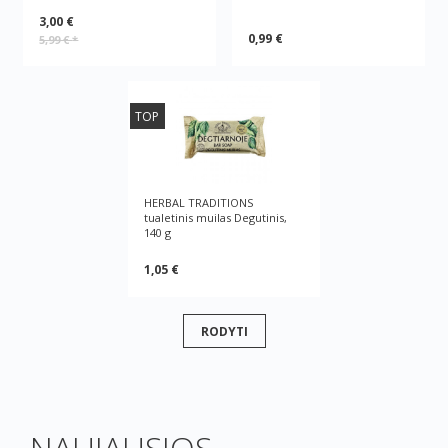
3,00 €
0,99 €
5,99 €
*
TOP
HERBAL TRADITIONS
tualetinis muilas Degutinis,
140 g
1,05 €
RODYTI
NAUJAUSIOS