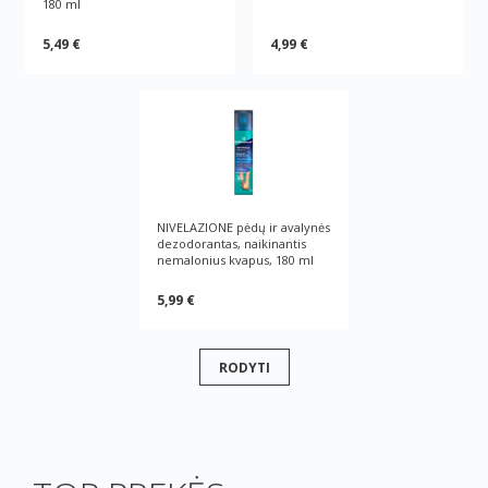
180 ml
5,49 €
4,99 €
NIVELAZIONE pėdų ir avalynės
dezodorantas, naikinantis
nemalonius kvapus, 180 ml
5,99 €
RODYTI