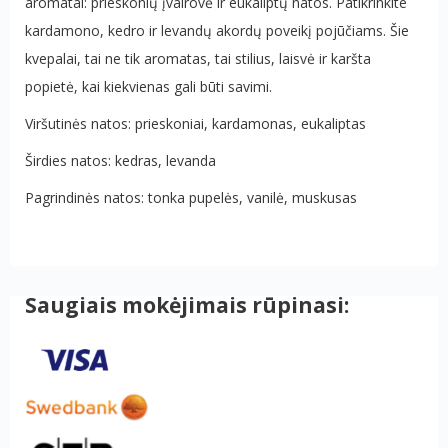
aromatai: prieskonių įvairovė ir eukaliptų natos. Patikrinkite
kardamono, kedro ir levandų akordų poveikį pojūčiams. Šie
kvepalai, tai ne tik aromatas, tai stilius, laisvė ir karšta
popietė, kai kiekvienas gali būti savimi.
Viršutinės natos: prieskoniai, kardamonas, eukaliptas
Širdies natos: kedras, levanda
Pagrindinės natos: tonka pupelės, vanilė, muskusas
Saugiais mokėjimais rūpinasi: