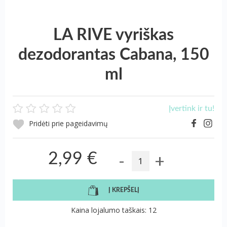
LA RIVE vyriškas
dezodorantas Cabana, 150
ml
Įvertink ir tu!
Pridėti prie pageidavimų
-
+
2,99 €
Į KREPŠELĮ
Kaina lojalumo taškais: 12