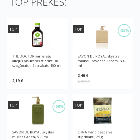
TOP PREKĖS:
TOP
TOP
-35%
THE DOCTOR varnalėšų
SAVON DE ROYAL skystas
aliejus plaukams stiprinti su
muilas Provence Cream, 500
svogūnais ir česnakais, 100 ml
ml
2,46 €
2,19 €
3,79 €
*
TOP
TOP
-50%
SAVON DE ROYAL skystas
CHNA Irano bespalvė
muilas Green, 500 ml
stiprinanti, 25 g