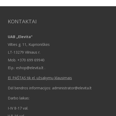
KONTAKTAI
UAB „Elevita"
Vilties g. 11, Kuprioniškės
LT-13279 Vilniaus r.
Mob.
+370 699 69940
El.p.: eshop@elevita.lt .
El. PAŠTAS tik el. užsakymų klausimais
Dėl bendros informacijos: administrator@elevita.lt
Darbo laikas:
I-IV 8-17 val.
V 8-16 val.