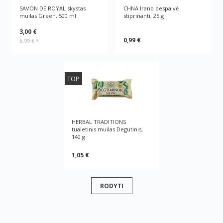
SAVON DE ROYAL skystas
CHNA Irano bespalvė
muilas Green, 500 ml
stiprinanti, 25 g
3,00 €
0,99 €
5,99 €
*
TOP
HERBAL TRADITIONS
tualetinis muilas Degutinis,
140 g
1,05 €
RODYTI