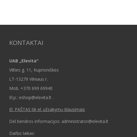
KONTAKTAI
UAB „Elevita"
Vilties g. 11, Kuprioniškės
LT-13279 Vilniaus r.
Mob.
+370 699 69940
El.p.: eshop@elevita.lt .
El. PAŠTAS tik el. užsakymų klausimais
Dėl bendros informacijos: administrator@elevita.lt
Darbo laikas: