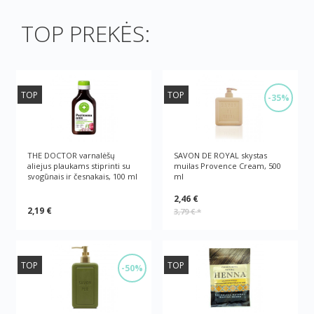
TOP PREKĖS:
TOP
TOP
-35%
THE DOCTOR varnalėšų
SAVON DE ROYAL skystas
aliejus plaukams stiprinti su
muilas Provence Cream, 500
svogūnais ir česnakais, 100 ml
ml
2,46 €
2,19 €
3,79 €
*
TOP
TOP
-50%