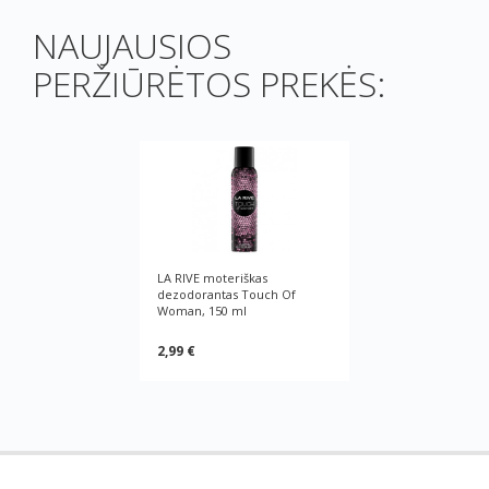
NAUJAUSIOS
PERŽIŪRĖTOS PREKĖS:
LA RIVE moteriškas
dezodorantas Touch Of
Woman, 150 ml
2,99 €