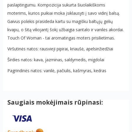
paslaptingumu. Kompozicija sukurta šiuolaikiškoms
moterims, kurios puikiai moka įsiklausyti į savo vidinį balsą.
Gaivus polėkis prasideda kartu su magišku baltųjų gėlių
kvapu, o šitą viliojantį šokį užbaigia santalo ir vanilės akordai.
Touch Of Woman - tai aromatingas moters prisilietimas.
Viršutinės natos: rausvieji pipirai, kriaušė, apelsinžiedžiai
Širdies natos: kava, jazminas, saldymedis, migdolai
Pagrindinės natos: vanilė, pačiulis, kašmyras, kedras
Saugiais mokėjimais rūpinasi: