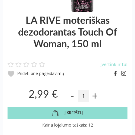
LA RIVE moteriškas
dezodorantas Touch Of
Woman, 150 ml
Įvertink ir tu!
Pridėti prie pageidavimų
-
+
2,99 €
Į KREPŠELĮ
Kaina lojalumo taškais: 12