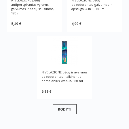
NIVELAZIONE pėdų
NIVELAZIONE pėdų
antiperspirantas vyrams,
dezodorantas, gaivumas ir
gaivumas ir pėdų sausumas,
apsauga, 4 in 1, 180 ml
180 ml
5,49 €
4,99 €
NIVELAZIONE pėdų ir avalynės
dezodorantas, naikinantis
nemalonius kvapus, 180 ml
5,99 €
RODYTI