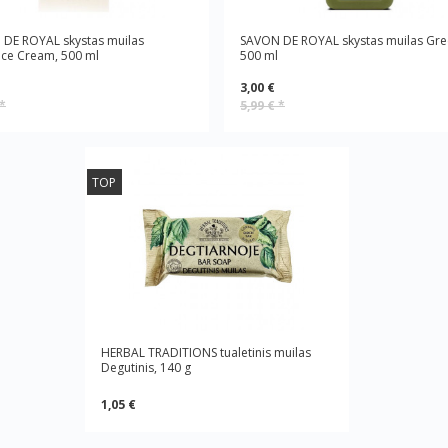
DE ROYAL skystas muilas
SAVON DE ROYAL skystas muilas Gre
ce Cream, 500 ml
500 ml
3,00 €
*
5,99 €
*
TOP
HERBAL TRADITIONS tualetinis muilas
Degutinis, 140 g
1,05 €