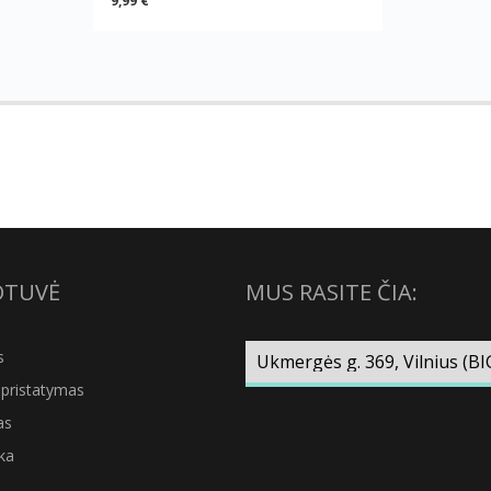
9,99 €
OTUVĖ
MUS RASITE ČIA:
s
pristatymas
as
ka