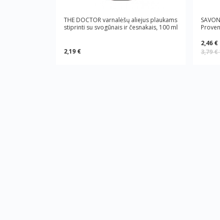
THE DOCTOR varnalėšų aliejus plaukams
SAVON 
stiprinti su svogūnais ir česnakais, 100 ml
Proven
2,46 €
2,19 €
3,79 €