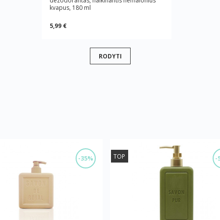
dezodorantas, naikinantis nemalonius
kvapus, 180 ml
5,99 €
RODYTI
TOP
-35%
-