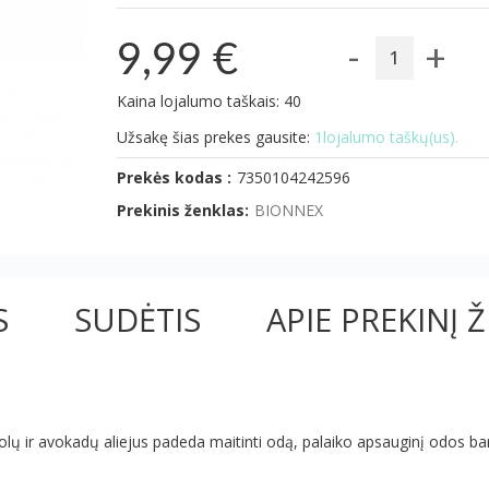
-
+
9,99 €
Kaina lojalumo taškais: 40
Užsakę šias prekes gausite:
1lojalumo taškų(us).
Prekės kodas :
7350104242596
Prekinis ženklas:
BIONNEX
S
SUDĖTIS
APIE PREKINĮ 
lų ir avokadų aliejus padeda maitinti odą, palaiko apsauginį odos bar