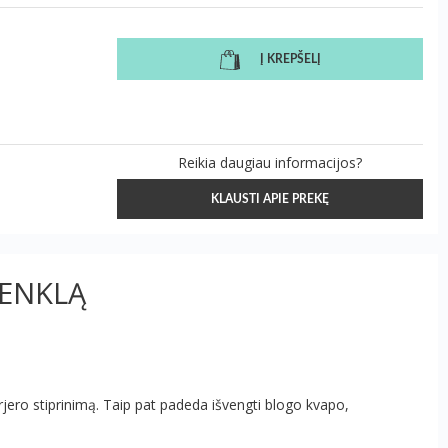
Į KREPŠELĮ
Reikia daugiau informacijos?
KLAUSTI APIE PREKĘ
ŽENKLĄ
jero stiprinimą. Taip pat padeda išvengti blogo kvapo,