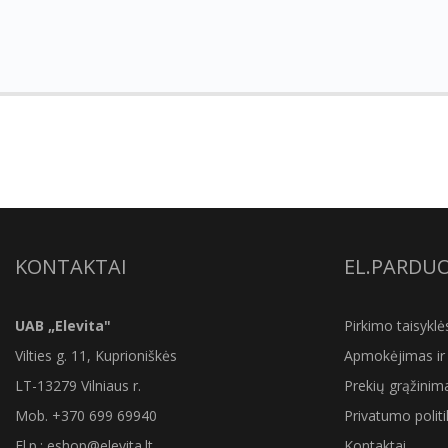
KONTAKTAI
EL.PARDU
UAB „Elevita"
Pirkimo taisyklė
Vilties g. 11, Kuprioniškės
Apmokėjimas ir 
LT-13279 Vilniaus r.
Prekių grąžinim
Mob.
+370 699 69940
Privatumo politi
El.p.: eshop@elevita.lt .
Kontaktai