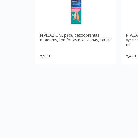
NIVELAZIONE pėdų dezodorantas
NIVEL
moterims, komfortas ir gaivumas, 180 ml
vyrams
ml
5,99 €
5,49 €