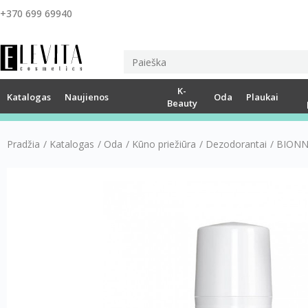
+370 699 69940
K-
Katalogas
Naujienos
Oda
Plaukai
Beauty
Pradžia
/
Katalogas
/
Oda
/
Kūno priežiūra
/
Dezodorantai
/
BIONNE