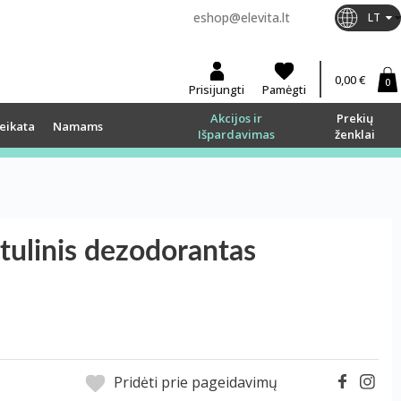
eshop@elevita.lt
LT
0,00 €
0
Prisijungti
Pamėgti
Akcijos ir
Prekių
eikata
Namams
Išpardavimas
ženklai
ulinis dezodorantas
Pridėti prie pageidavimų