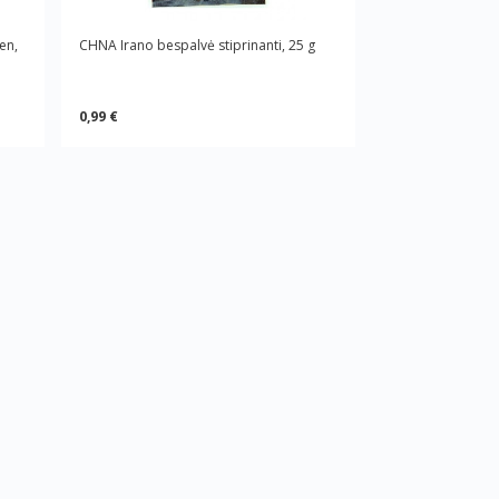
en,
CHNA Irano bespalvė stiprinanti, 25 g
0,99 €