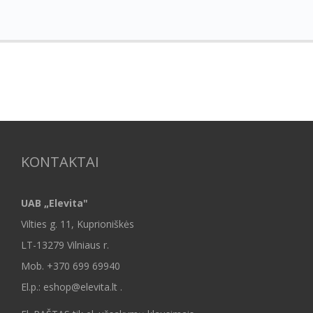
KONTAKTAI
UAB „Elevita"
Vilties g. 11, Kuprioniškės
LT-13279 Vilniaus r.
Mob.
+370 699 69940
El.p.: eshop@elevita.lt .