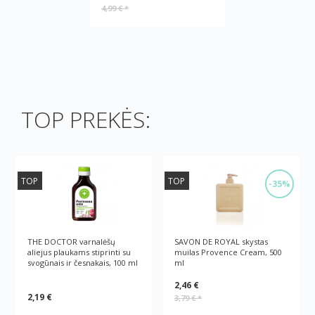
4,99 €
*
TOP PREKĖS:
TOP
TOP
-35%
THE DOCTOR varnalėšų
SAVON DE ROYAL skystas
aliejus plaukams stiprinti su
muilas Provence Cream, 500
svogūnais ir česnakais, 100 ml
ml
2,46 €
2,19 €
3,79 €
*