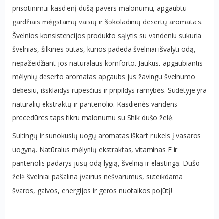
prisotinimui kasdienį dušą pavers malonumu, apgaubtu
gardžiais mėgstamų vaisių ir šokoladinių desertų aromatais.
Švelnios konsistencijos produkto sąlytis su vandeniu sukuria
švelnias, šilkines putas, kurios padeda švelniai išvalyti odą,
nepažeidžiant jos natūralaus komforto. Jaukus, apgaubiantis
mėlynių deserto aromatas apgaubs jus žavingu švelnumo
debesiu, išsklaidys rūpesčius ir pripildys ramybės. Sudėtyje yra
natūralių ekstraktų ir pantenolio. Kasdienės vandens
procedūros taps tikru malonumu su Shik dušo želė.
Sultingų ir sunokusių uogų aromatas iškart nukels į vasaros
uogyną. Natūralus mėlynių ekstraktas, vitaminas E ir
pantenolis padarys jūsų odą lygią, švelnią ir elastingą. Dušo
želė švelniai pašalina įvairius nešvarumus, suteikdama
švaros, gaivos, energijos ir geros nuotaikos pojūtį!