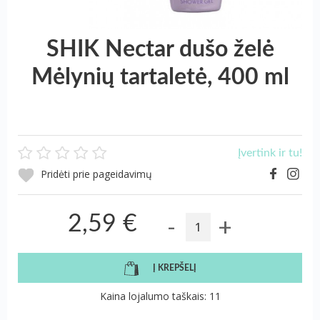
SHIK Nectar dušo želė
Mėlynių tartaletė, 400 ml
Įvertink ir tu!
Pridėti prie pageidavimų
-
+
2,59 €
Į KREPŠELĮ
Kaina lojalumo taškais: 11