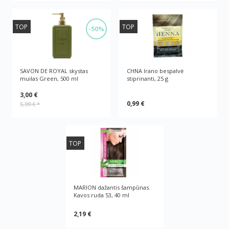
TOP
TOP
-50%
SAVON DE ROYAL skystas
CHNA Irano bespalvė
muilas Green, 500 ml
stiprinanti, 25 g
3,00 €
0,99 €
5,99 €
*
TOP
MARION dažantis šampūnas.
Kavos ruda 53, 40 ml
2,19 €