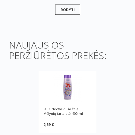
RODYTI
NAUJAUSIOS
PERŽIŪRĖTOS PREKĖS:
SHIK Nectar dušo želė
Mėlynių tartaletė, 400 ml
2,59 €