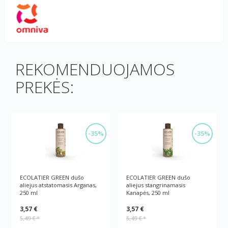
REKOMENDUOJAMOS
PREKĖS:
-35%
-35%
ECOLATIER GREEN dušo
ECOLATIER GREEN dušo
aliejus atstatomasis Arganas,
aliejus stangrinamasis
250 ml
Kanapės, 250 ml
3,57 €
3,57 €
5,49 €
*
5,49 €
*