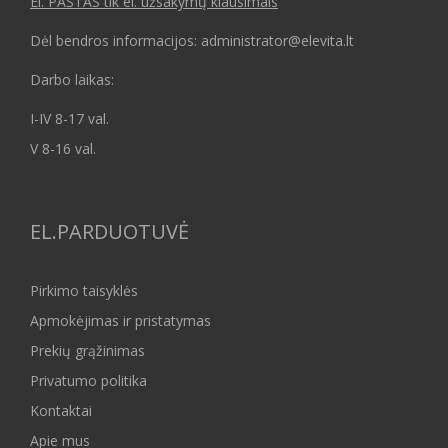
El. PAŠTAS tik el. užsakymų klausimais
Dėl bendros informacijos: administrator@elevita.lt
Darbo laikas:
I-IV 8-17 val.
V 8-16 val.
EL.PARDUOTUVĖ
Pirkimo taisyklės
Apmokėjimas ir pristatymas
Prekių grąžinimas
Privatumo politika
Kontaktai
Apie mus