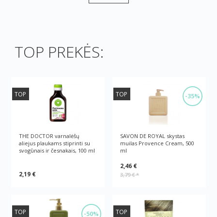
TOP PREKĖS:
TOP
TOP
-35%
THE DOCTOR varnalėšų
SAVON DE ROYAL skystas
aliejus plaukams stiprinti su
muilas Provence Cream, 500
svogūnais ir česnakais, 100 ml
ml
2,46 €
2,19 €
3,79 €
*
TOP
TOP
-50%