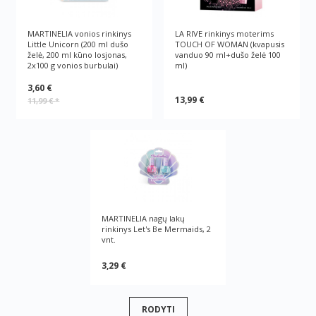
MARTINELIA vonios rinkinys
LA RIVE rinkinys moterims
Little Unicorn (200 ml dušo
TOUCH OF WOMAN (kvapusis
želė, 200 ml kūno losjonas,
vanduo 90 ml+dušo želė 100
2x100 g vonios burbulai)
ml)
3,60 €
13,99 €
11,99 €
*
MARTINELIA nagų lakų
rinkinys Let's Be Mermaids, 2
vnt.
3,29 €
RODYTI