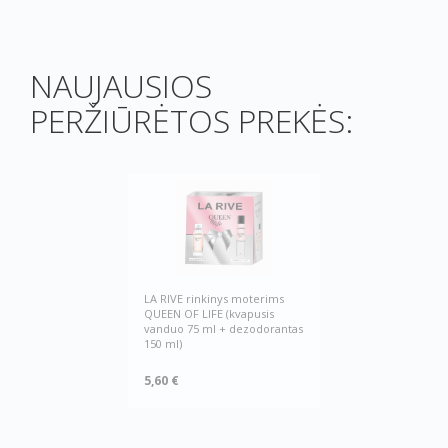
NAUJAUSIOS
PERŽIŪRĖTOS PREKĖS:
LA RIVE rinkinys moterims
QUEEN OF LIFE (kvapusis
vanduo 75 ml + dezodorantas
150 ml)
5,60 €