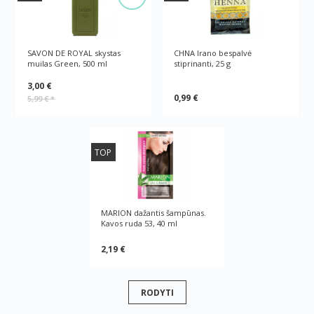
SAVON DE ROYAL skystas
CHNA Irano bespalvė
muilas Green, 500 ml
stiprinanti, 25 g
3,00 €
0,99 €
5,99 €
*
TOP
MARION dažantis šampūnas.
Kavos ruda 53, 40 ml
2,19 €
RODYTI