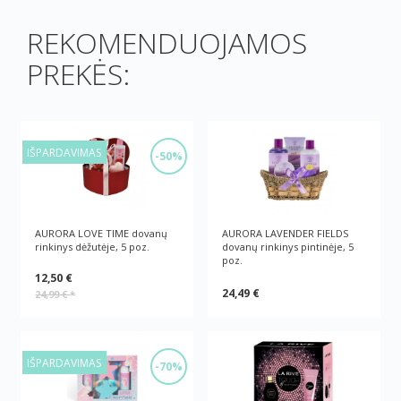
REKOMENDUOJAMOS
PREKĖS:
IŠPARDAVIMAS
-50%
AURORA LOVE TIME dovanų
AURORA LAVENDER FIELDS
rinkinys dėžutėje, 5 poz.
dovanų rinkinys pintinėje, 5
poz.
12,50 €
24,49 €
24,99 €
*
IŠPARDAVIMAS
-70%