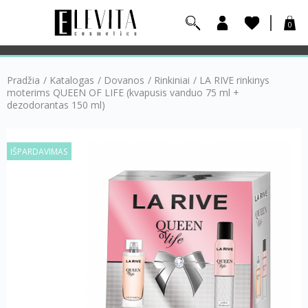
0
Pradžia
/
Katalogas
/
Dovanos
/
Rinkiniai
/
LA RIVE rinkinys
moterims QUEEN OF LIFE (kvapusis vanduo 75 ml +
dezodorantas 150 ml)
IŠPARDAVIMAS