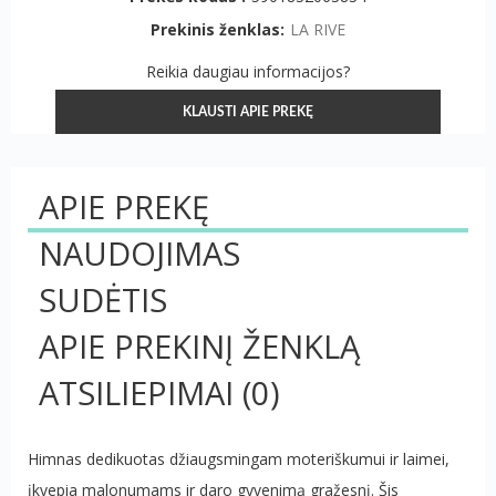
Prekinis ženklas:
LA RIVE
Reikia daugiau informacijos?
KLAUSTI APIE PREKĘ
APIE PREKĘ
NAUDOJIMAS
SUDĖTIS
APIE PREKINĮ ŽENKLĄ
ATSILIEPIMAI
(0)
Himnas dedikuotas džiaugsmingam moteriškumui ir laimei,
įkvepia malonumams ir daro gyvenimą gražesnį. Šis