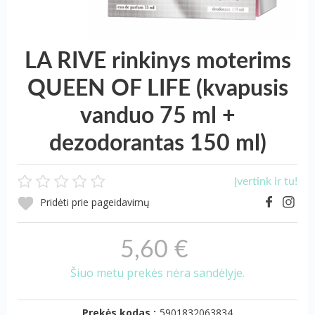
LA RIVE rinkinys moterims
QUEEN OF LIFE (kvapusis
vanduo 75 ml +
dezodorantas 150 ml)
Įvertink ir tu!
Pridėti prie pageidavimų
5,60 €
Šiuo metu prekės nėra sandėlyje.
Prekės kodas :
5901832063834