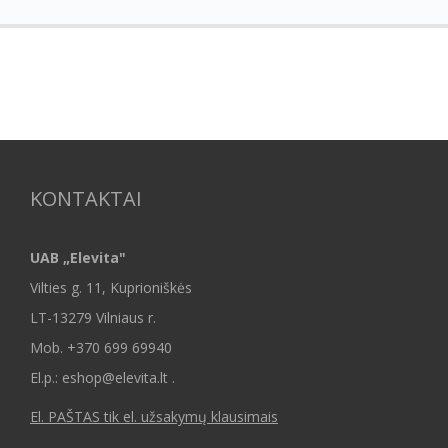
KONTAKTAI
UAB „Elevita"
Vilties g. 11, Kuprioniškės
LT-13279 Vilniaus r.
Mob.
+370 699 69940
El.p.: eshop@elevita.lt .
El. PAŠTAS tik el. užsakymų klausimais