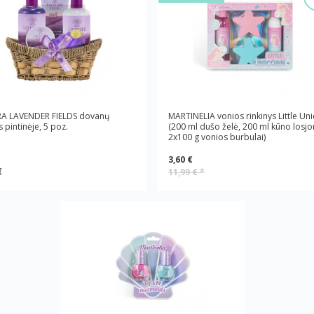
A LAVENDER FIELDS dovanų
MARTINELIA vonios rinkinys Little Un
s pintinėje, 5 poz.
(200 ml dušo želė, 200 ml kūno losjo
2x100 g vonios burbulai)
3,60 €
€
11,99 €
*