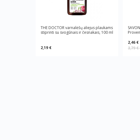
THE DOCTOR varnalėšų aliejus plaukams
SAVON 
stiprinti su svogūnais ir česnakais, 100 ml
Proven
2,46 €
2,19 €
3,79 €