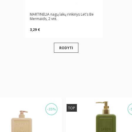
MARTINELIA nagų lakų rinkinys Let's Be
Mermaids, 2 vnt.
3,29 €
RODYTI
TOP
-35%
-