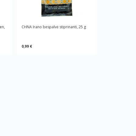
en,
CHNA Irano bespalvė stiprinanti, 25 g
0,99 €