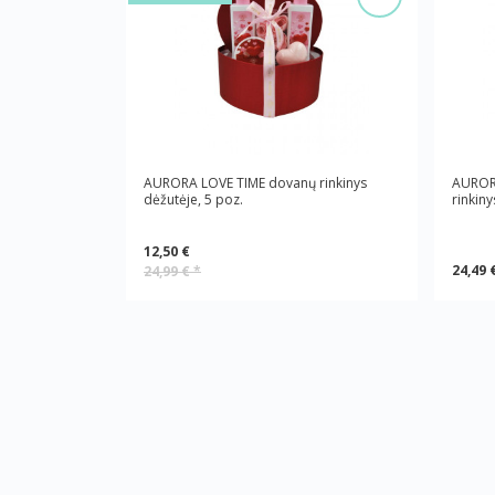
AURORA LOVE TIME dovanų rinkinys
AUROR
dėžutėje, 5 poz.
rinkiny
12,50 €
24,49 
24,99 €
*