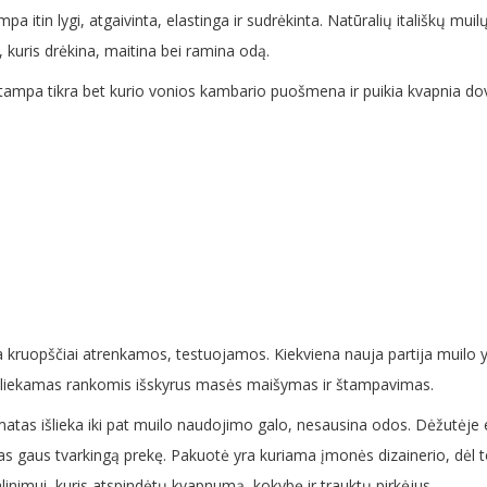
mpa itin lygi, atgaivinta, elastinga ir sudrėkinta. Natūralių itališkų m
s, kuris drėkina, maitina bei ramina odą.
ai tampa tikra bet kurio vonios kambario puošmena ir puikia kvapnia
ra kruopščiai atrenkamos, testuojamos. Kiekviena nauja partija muilo y
atliekamas rankomis išskyrus masės maišymas ir štampavimas.
matas išlieka iki pat muilo naudojimo galo, nesausina odos. Dėžutėje es
pirkėjas gaus tvarkingą prekę. Pakuotė yra kuriama įmonės dizainerio, 
inimui, kuris atspindėtų kvapnumą, kokybę ir trauktų pirkėjus.