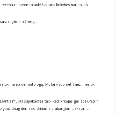
uilų receptūra paremta aukščiausios kokybės natūraliais
 dovana mylimam žmogui.
ra tikrinama dermatologų. Muilai visuomet švieži, nes tik
antis muilas supakuotas taip, kad pirkėjas gali apžiūrėti ir
dėl to ypač daug dėmesio skiriama prabangiam pakavimui,