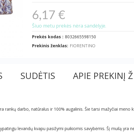
6,17 €
Šiuo metu prekės nėra sandėlyje.
Prekės kodas :
8032665598150
Prekinis ženklas:
FIORENTINO
S
SUDĖTIS
APIE PREKINĮ 
yra rankų darbo, natūralus ir 100% augalinis. Šie tarsi mažyčiai meno kū
is ypatingu levandų kvapu pasižymi puikiomis savybėmis. Šį muilą yra 