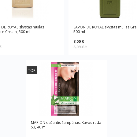
DE ROYAL skystas muilas
SAVON DE ROYAL skystas muilas Gre
ce Cream, 500 ml
500 ml
3,00 €
*
5,99 €
*
TOP
MARION dažantis šampūnas. Kavos ruda
53, 40 ml