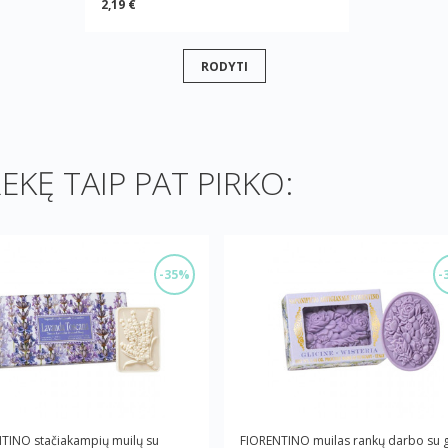
2,19 €
RODYTI
REKĘ TAIP PAT PIRKO:
-35%
-
TINO stačiakampių muilų su
FIORENTINO muilas rankų darbo su g