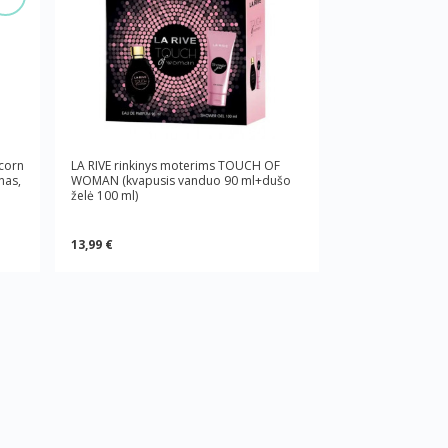
icorn
LA RIVE rinkinys moterims TOUCH OF
nas,
WOMAN (kvapusis vanduo 90 ml+dušo
želė 100 ml)
13,99 €