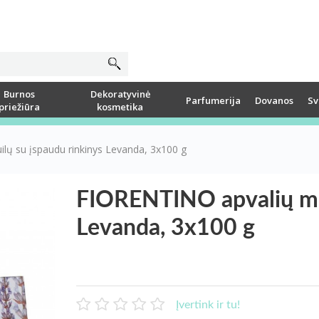
Burnos
Dekoratyvinė
Parfumerija
Dovanos
Sv
priežiūra
kosmetika
lų su įspaudu rinkinys Levanda, 3x100 g
FIORENTINO apvalių mui
Levanda, 3x100 g
Įvertink ir tu!