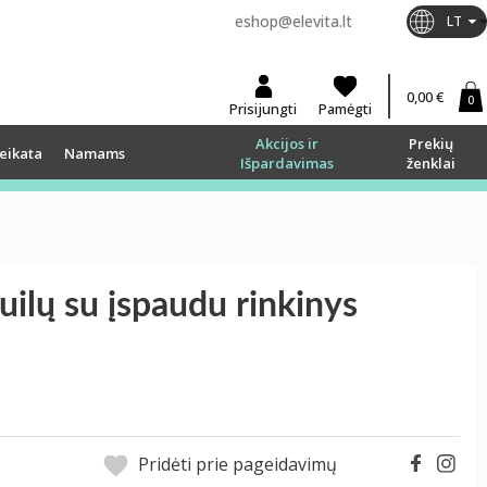
eshop@elevita.lt
LT
0,00 €
0
Prisijungti
Pamėgti
Akcijos ir
Prekių
eikata
Namams
Išpardavimas
ženklai
lų su įspaudu rinkinys
Pridėti prie pageidavimų