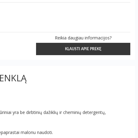
Reikia daugiau informacijos?
KLAUSTI APIE PREKĘ
ŽENKLĄ
riniai yra be dirbtinių dažiklių ir cheminių detergentų,
nepaprastai malonu naudoti.