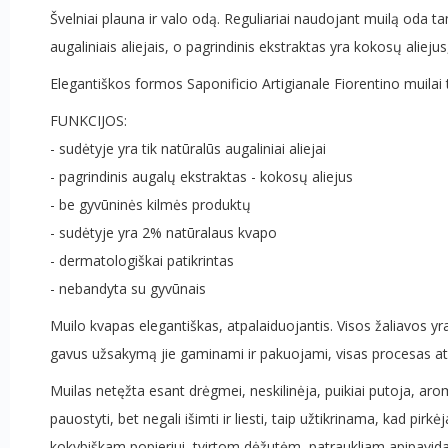
Švelniai plauna ir valo odą. Reguliariai naudojant muilą oda ta
augaliniais aliejais, o pagrindinis ekstraktas yra kokosų alieju
Elegantiškos formos Saponificio Artigianale Fiorentino muil
FUNKCIJOS:
- sudėtyje yra tik natūralūs augaliniai aliejai
- pagrindinis augalų ekstraktas - kokosų aliejus
- be gyvūninės kilmės produktų
- sudėtyje yra 2% natūralaus kvapo
- dermatologiškai patikrintas
- nebandyta su gyvūnais
Muilo kvapas elegantiškas, atpalaiduojantis. Visos žaliavos y
gavus užsakymą jie gaminami ir pakuojami, visas procesas 
Muilas netęžta esant drėgmei, neskilinėja, puikiai putoja, aro
pauostyti, bet negali išimti ir liesti, taip užtikrinama, kad 
kokybiškam popieriui, tvirtom dėžutėm, patraukliam apipavidal