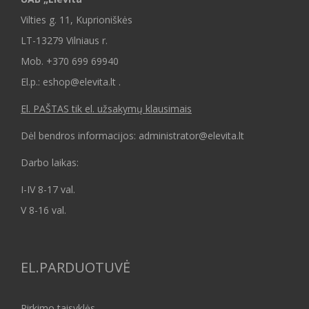
Vilties g. 11, Kuprioniškės
LT-13279 Vilniaus r.
Mob.
+370 699 69940
El.p.: eshop@elevita.lt .
El. PAŠTAS tik el. užsakymų klausimais
Dėl bendros informacijos: administrator@elevita.lt
Darbo laikas:
I-IV 8-17 val.
V 8-16 val.
EL.PARDUOTUVĖ
Pirkimo taisyklės