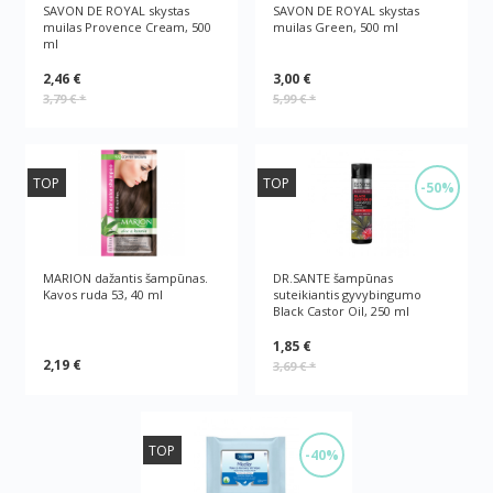
SAVON DE ROYAL skystas
SAVON DE ROYAL skystas
muilas Provence Cream, 500
muilas Green, 500 ml
ml
2,46 €
3,00 €
3,79 €
*
5,99 €
*
TOP
TOP
-50%
MARION dažantis šampūnas.
DR.SANTE šampūnas
Kavos ruda 53, 40 ml
suteikiantis gyvybingumo
Black Castor Oil, 250 ml
1,85 €
2,19 €
3,69 €
*
TOP
-40%