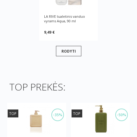
LA RIVE tualetinis vanduo
vyrams Aqua, 90 ml
9,49 €
RODYTI
TOP PREKĖS:
TOP
TOP
-35%
-50%