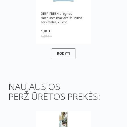
DEEP FRESH drėgnos
micelinės makiažo šalinimo
servetėlės, 25 vnt
1,01 €
1,69 €
*
RODYTI
NAUJAUSIOS
PERŽIŪRĖTOS PREKĖS: