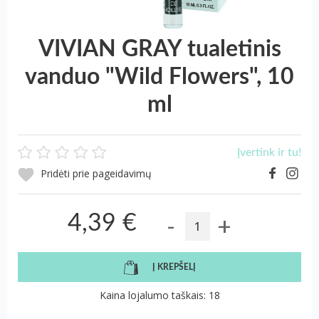
VIVIAN GRAY tualetinis
vanduo "Wild Flowers", 10
ml
Įvertink ir tu!
Pridėti prie pageidavimų
-
+
4,39 €
Į KREPŠELĮ
Kaina lojalumo taškais: 18