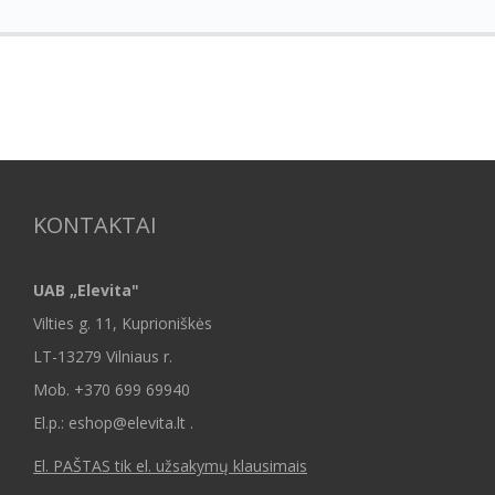
KONTAKTAI
UAB „Elevita"
Vilties g. 11, Kuprioniškės
LT-13279 Vilniaus r.
Mob.
+370 699 69940
El.p.: eshop@elevita.lt .
El. PAŠTAS tik el. užsakymų klausimais