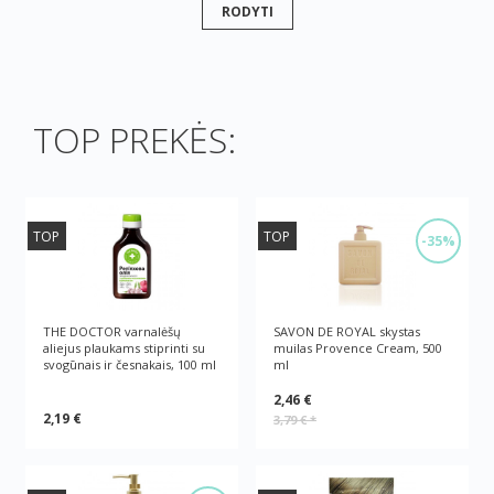
RODYTI
TOP PREKĖS:
TOP
TOP
-35%
THE DOCTOR varnalėšų
SAVON DE ROYAL skystas
aliejus plaukams stiprinti su
muilas Provence Cream, 500
svogūnais ir česnakais, 100 ml
ml
2,46 €
2,19 €
3,79 €
*