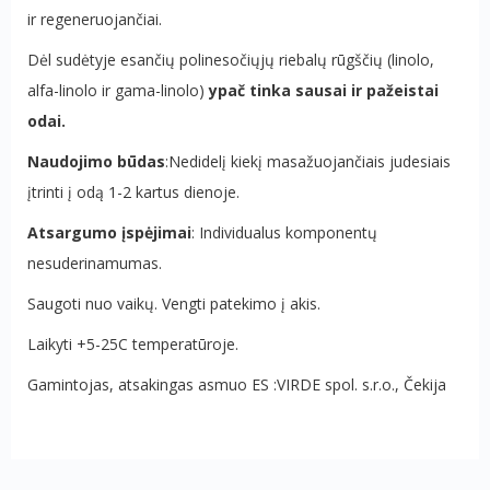
ir regeneruojančiai.
Dėl sudėtyje esančių polinesočiųjų riebalų rūgščių (linolo,
alfa-linolo ir gama-linolo)
ypač tinka sausai ir pažeistai
odai.
Naudojimo būdas
:Nedidelį kiekį masažuojančiais judesiais
įtrinti į odą 1-2 kartus dienoje.
Atsargumo įspėjimai
: Individualus komponentų
nesuderinamumas.
Saugoti nuo vaikų. Vengti patekimo į akis.
Laikyti +5-25C temperatūroje.
Gamintojas, atsakingas asmuo ES :VIRDE spol. s.r.o., Čekija