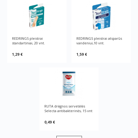
REDRINGS pleistrai
REDRINGS pleistrai atsparūs
standartiniai, 20 vnt.
vandeniui,10 vnt.
1,29 €
1,59 €
RUTA drėgnos servetėlės
Selecta antibakterinės, 15 vnt
0,49 €