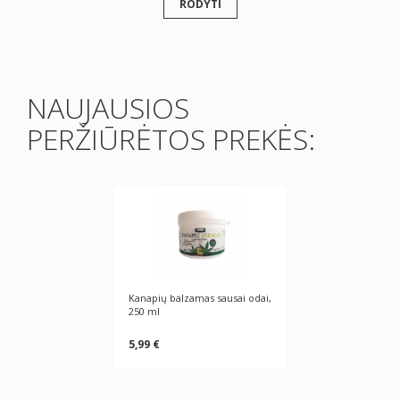
RODYTI
NAUJAUSIOS
PERŽIŪRĖTOS PREKĖS:
Kanapių balzamas sausai odai,
250 ml
5,99 €