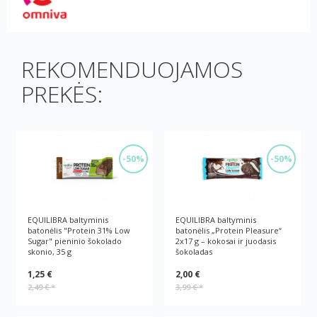
REKOMENDUOJAMOS
PREKĖS:
-50%
-50%
EQUILIBRA baltyminis
EQUILIBRA baltyminis
batonėlis "Protein 31% Low
batonėlis „Protein Pleasure“
Sugar" pieninio šokolado
2x17 g – kokosai ir juodasis
skonio, 35 g
šokoladas
1,25 €
2,00 €
2,49 €
*
3,99 €
*