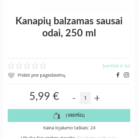
Kanapių balzamas sausai
odai, 250 ml
Įvertink ir tu!
Pridėti prie pageidavimų
-
+
5,99 €
Į KREPŠELĮ
Kaina lojalumo taškais: 24
Užsakę šias prekes gausite:
1lojalumo taškų(us).