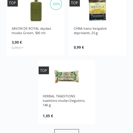
TOP
TOP
-50%
SAVON DE ROYAL skystas
CHNA Irano bespalvė
muilas Green, 500 ml
stiprinanti, 25 g
3,00 €
0,99 €
5,99 €
*
TOP
HERBAL TRADITIONS
tualetinis muilas Degutinis,
140 g
1,05 €