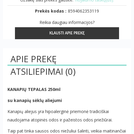
Prekės kodas :
8594062353119
Reikia daugiau informacijos?
KLAUSTI APIE PREKĘ
APIE PREKĘ
ATSILIEPIMAI
(0)
KANAPIŲ TEPALAS
250ml
su kanapių sėklų aliejumi
Kanapių aliejus yra hipoalerginė priemonė tradiciškai
naudojama atopinės odos ir pažeistos odos priežiūrai.
Taip pat tinka sausos odos niežuliui šalinti, veikia maitinančiai