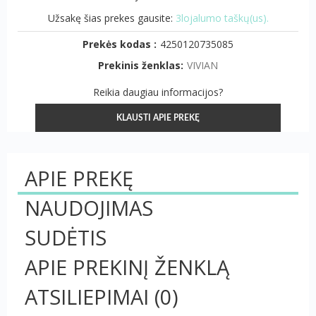
Užsakę šias prekes gausite:
3lojalumo taškų(us).
Prekės kodas :
4250120735085
Prekinis ženklas:
VIVIAN
Reikia daugiau informacijos?
KLAUSTI APIE PREKĘ
APIE PREKĘ
NAUDOJIMAS
SUDĖTIS
APIE PREKINĮ ŽENKLĄ
ATSILIEPIMAI
(0)