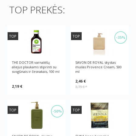
TOP PREKĖS:
TOP
TOP
-35%
THE DOCTOR varnalėšų
SAVON DE ROYAL skystas
aliejus plaukams stiprinti su
muilas Provence Cream, 500
svogūnais ir česnakais, 100 ml
ml
2,46 €
2,19 €
3,79 €
*
TOP
TOP
-50%