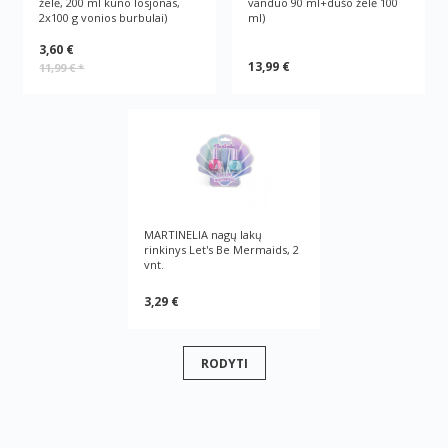
želė, 200 ml kūno losjonas,
vanduo 90 ml+dušo želė 100
2x100 g vonios burbulai)
ml)
3,60 €
13,99 €
11,99 €
*
MARTINELIA nagų lakų
rinkinys Let's Be Mermaids, 2
vnt.
3,29 €
RODYTI