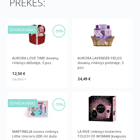
PREKĖS:
IŠPARDAVIMAS
-50%
AURORA LOVE TIME dovanų
AURORA LAVENDER FIELDS
rinkinys dėžutėje, 5 poz.
dovanų rinkinys pintinėje, 5
poz.
12,50 €
24,49 €
24,99 €
*
IŠPARDAVIMAS
-70%
MARTINELIA vonios rinkinys
LA RIVE rinkinys moterims
Little Unicorn (200 ml dušo
TOUCH OF WOMAN (kvapusis