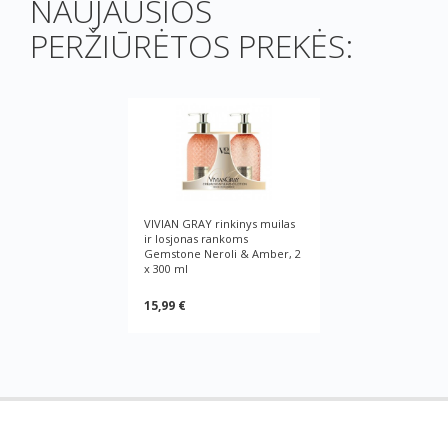
NAUJAUSIOS
PERŽIŪRĖTOS PREKĖS:
VIVIAN GRAY rinkinys muilas
ir losjonas rankoms
Gemstone Neroli & Amber, 2
x 300 ml
15,99 €