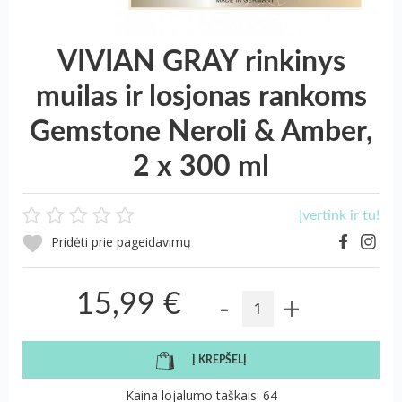
VIVIAN GRAY rinkinys
muilas ir losjonas rankoms
Gemstone Neroli & Amber,
2 x 300 ml
Įvertink ir tu!
Pridėti prie pageidavimų
-
+
15,99 €
Į KREPŠELĮ
Kaina lojalumo taškais: 64