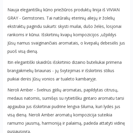
Nauja elegantiškų kūno priežiūros produktų linija iš VIVIAN
GRAY - Gemstones. Tai natūralių eterinių aliejų ir žolelių
ekstraktų pagindu sukurti: skysti muilai, dušo želės, losjonai
rankoms ir kūnui. Išskirtinių kvapų kompozicijos ,užpildys
Jūsų namus svaiginančiais aromatais, o kvepalų debesėlis jus
puoš visą dieną.
Itin elegantiški skaidrūs išskirtinio dizaino buteliukai primena
brangakmelių briaunas - jų švytėjimas ir išskirtinis stilius
puikiai derės Jūsų vonios ar tualeto kambaryje.
Neroli Amber - švelnus gėlių aromatas, papildytas citrusų,
medaus natomis, sumišęs su rytietišku gintaro aromatu tarsi
apgaubia jus išskirtinai pudrine lengva šiluma, kuri lydės jus
visą dieną. Neroli Amber aromatų kompozicija suteikia
ramumo jausmą, harmoniją ir palaimą, padeda attatyti vidinę
pusiausvyrą.