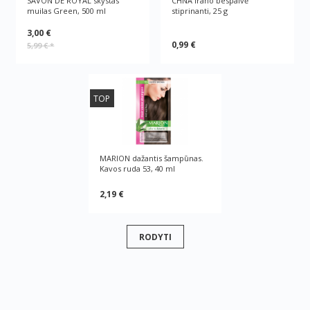
SAVON DE ROYAL skystas
CHNA Irano bespalvė
muilas Green, 500 ml
stiprinanti, 25 g
3,00 €
0,99 €
5,99 €
*
TOP
MARION dažantis šampūnas.
Kavos ruda 53, 40 ml
2,19 €
RODYTI