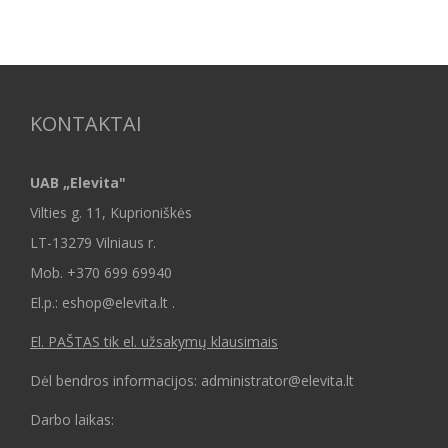
KONTAKTAI
UAB „Elevita"
Vilties g. 11, Kuprioniškės
LT-13279 Vilniaus r.
Mob.
+370 699 69940
El.p.: eshop@elevita.lt .
El. PAŠTAS tik el. užsakymų klausimais
Dėl bendros informacijos: administrator@elevita.lt
Darbo laikas: