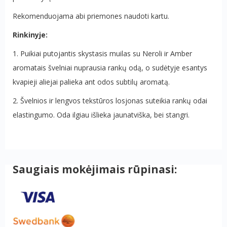
Rekomenduojama abi priemones naudoti kartu.
Rinkinyje:
1. Puikiai putojantis skystasis muilas su Neroli ir Amber
aromatais švelniai nuprausia rankų odą, o sudėtyje esantys
kvapieji aliejai palieka ant odos subtilų aromatą.
2. Švelnios ir lengvos tekstūros losjonas suteikia rankų odai
elastingumo. Oda ilgiau išlieka jaunatviška, bei stangri.
Saugiais mokėjimais rūpinasi: