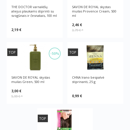
THE DOCTOR varnalėšų
SAVON DE ROYAL skystas
aliejus plaukams stiprinti su
muilas Provence Cream, 500
svogūnais ir česnakais, 100 ml
ml
2,46 €
2,19 €
3,79 €
*
TOP
TOP
-50%
SAVON DE ROYAL skystas
CHNA Irano bespalvė
muilas Green, 500 ml
stiprinanti, 25 g
3,00 €
0,99 €
5,99 €
*
TOP