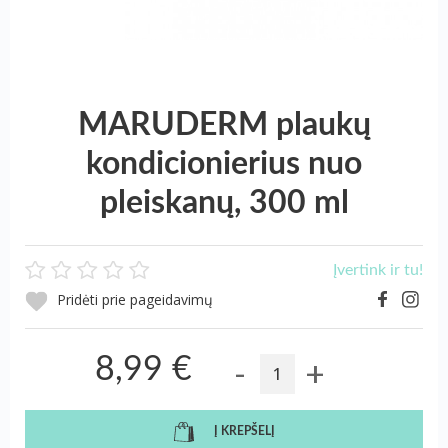
MARUDERM plaukų
kondicionierius nuo
pleiskanų, 300 ml
Įvertink ir tu!
Pridėti prie pageidavimų
-
+
8,99 €
Į KREPŠELĮ