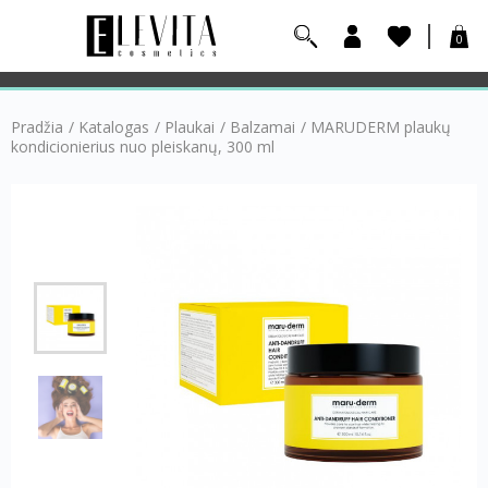
0
Pradžia
/
Katalogas
/
Plaukai
/
Balzamai
/
MARUDERM plaukų
kondicionierius nuo pleiskanų, 300 ml