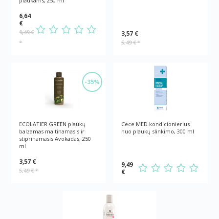
plaukams, 250 ml
6,64
€
9,49 €
3,57 €
*
5,49 €
*
-35%
ECOLATIER GREEN plaukų
Cece MED kondicionierius
balzamas maitinamasis ir
nuo plaukų slinkimo, 300 ml
stiprinamasis Avokadas, 250
ml
3,57 €
9,49
5,49 €
*
€