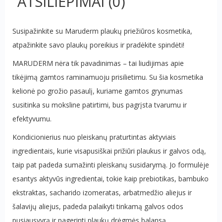
ATSILIEPIMAI
(0)
Susipažinkite su Maruderm plaukų priežiūros kosmetika,
atpažinkite savo plaukų poreikius ir pradėkite spindėti!
MARUDERM nėra tik pavadinimas – tai liudijimas apie
tikėjimą gamtos raminamuoju prisilietimu. Su šia kosmetika
kelionė po grožio pasaulį, kuriame gamtos grynumas
susitinka su moksline patirtimi, bus pagrįsta tvarumu ir
efektyvumu.
Kondicionierius nuo pleiskanų praturtintas aktyviais
ingredientais, kurie visapusiškai prižiūri plaukus ir galvos odą,
taip pat padeda sumažinti pleiskanų susidarymą.
Jo formulėje
esantys aktyvūs ingredientai, tokie kaip prebiotikas, bambuko
ekstraktas, sacharido izomeratas, arbatmedžio aliejus ir
šalavijų aliejus, padeda palaikyti tinkamą galvos odos
pusiausvyrą ir pagerinti plaukų drėgmės balansą.