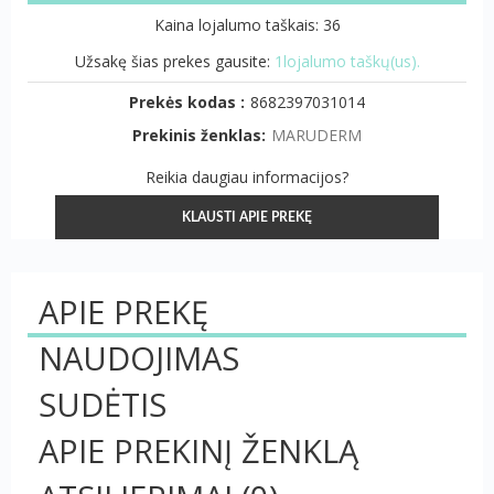
Kaina lojalumo taškais: 36
Užsakę šias prekes gausite:
1lojalumo taškų(us).
Prekės kodas :
8682397031014
Prekinis ženklas:
MARUDERM
Reikia daugiau informacijos?
KLAUSTI APIE PREKĘ
APIE PREKĘ
NAUDOJIMAS
SUDĖTIS
APIE PREKINĮ ŽENKLĄ