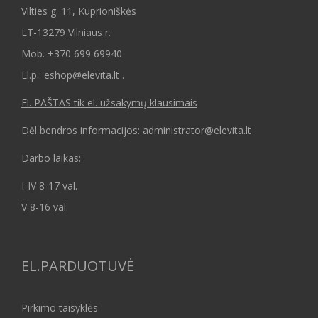
Vilties g. 11, Kuprioniškės
LT-13279 Vilniaus r.
Mob.
+370 699 69940
El.p.: eshop@elevita.lt .
El. PAŠTAS tik el. užsakymų klausimais
Dėl bendros informacijos: administrator@elevita.lt
Darbo laikas:
I-IV 8-17 val.
V 8-16 val.
EL.PARDUOTUVĖ
Pirkimo taisyklės