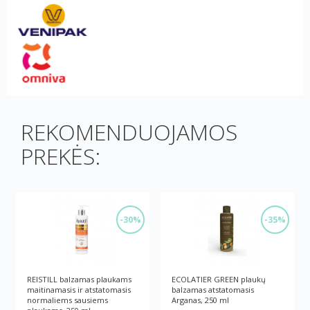
REKOMENDUOJAMOS
PREKĖS:
-30%
-35%
REISTILL balzamas plaukams
ECOLATIER GREEN plaukų
maitinamasis ir atstatomasis
balzamas atstatomasis
normaliems sausiems
Arganas, 250 ml