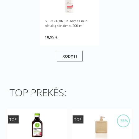
SEBORADIN Balzamas nuo
plaukų slinkimo, 200 ml
10,99 €
RODYTI
TOP PREKĖS:
TOP
TOP
-35%