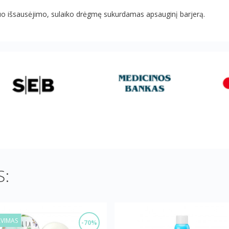
uo išsausėjimo, sulaiko drėgmę sukurdamas apsauginį barjerą.
:
AVIMAS
-70%