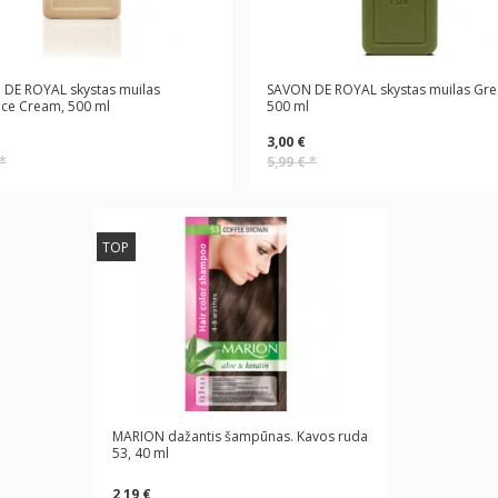
DE ROYAL skystas muilas
SAVON DE ROYAL skystas muilas Gre
ce Cream, 500 ml
500 ml
3,00 €
*
5,99 €
*
TOP
MARION dažantis šampūnas. Kavos ruda
53, 40 ml
2,19 €