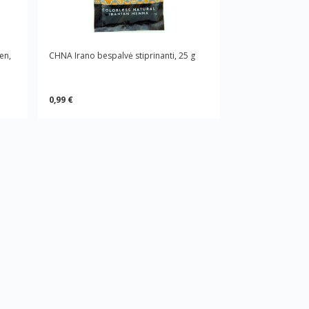
en,
CHNA Irano bespalvė stiprinanti, 25 g
0,99 €