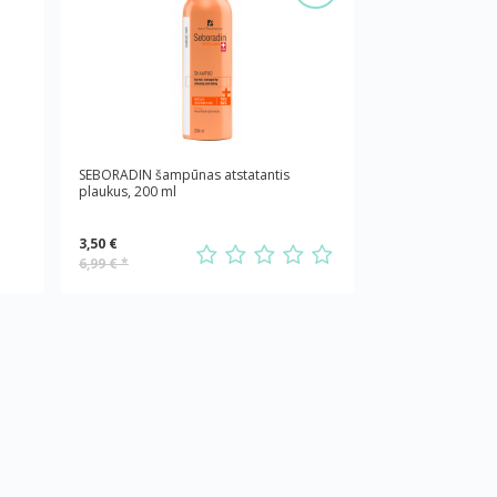
SEBORADIN šampūnas atstatantis
plaukus, 200 ml
3,50 €
6,99 €
*