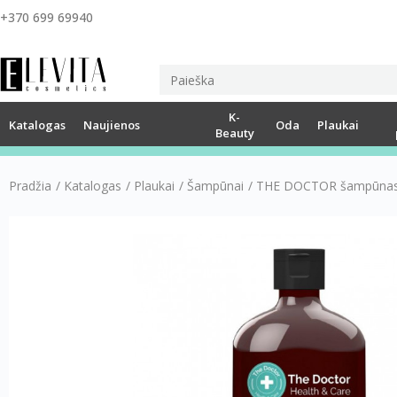
+370 699 69940
K-
Katalogas
Naujienos
Oda
Plaukai
Beauty
Pradžia
/
Katalogas
/
Plaukai
/
Šampūnai
/
THE DOCTOR šampūnas K