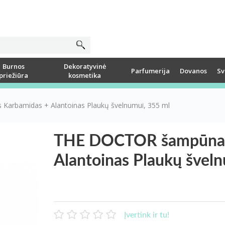
Burnos
Dekoratyvinė
Parfumerija
Dovanos
Sv
priežiūra
kosmetika
arbamidas + Alantoinas Plaukų švelnumui, 355 ml
THE DOCTOR šampūnas
Alantoinas Plaukų švel
Įvertink ir tu!