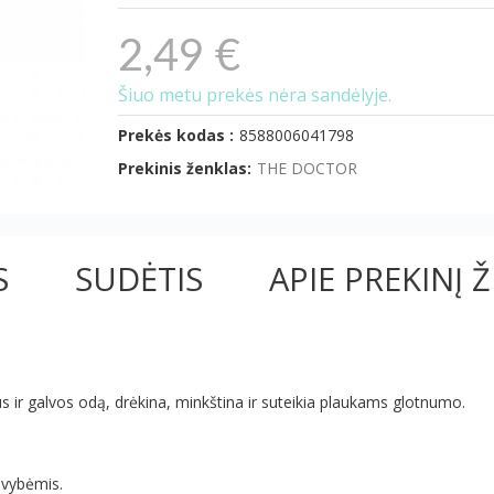
2,49 €
Šiuo metu prekės nėra sandėlyje.
Prekės kodas :
8588006041798
Prekinis ženklas:
THE DOCTOR
S
SUDĖTIS
APIE PREKINĮ 
 ir galvos odą, drėkina, minkština ir suteikia plaukams glotnumo.
avybėmis.