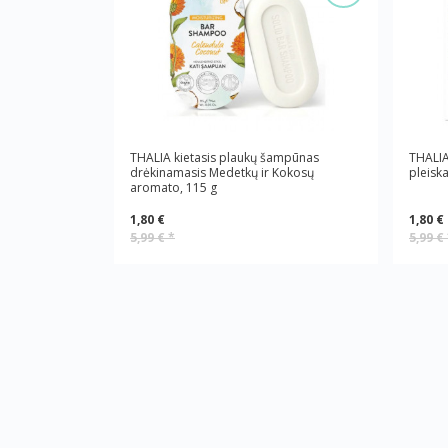
THALIA kietasis plaukų šampūnas
THALIA
drėkinamasis Medetkų ir Kokosų
pleisk
aromato, 115 g
1,80 €
1,80 €
5,99 €
*
5,99 €