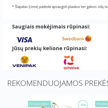
* Šlapalas (Urea) padeda apsaugoti plaukus bei galvos odą n
Saugiais mokėjimais rūpinasi:
Jūsų prekių kelione rūpinasi:
REKOMENDUOJAMOS PREKĖS
IŠPARDAVIMAS
IŠPARD
-70%