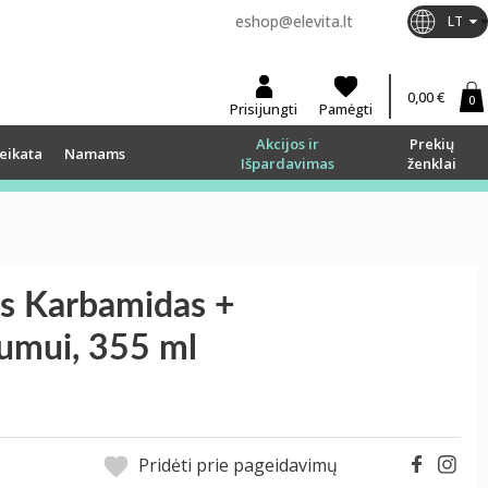
eshop@elevita.lt
LT
0,00 €
0
Prisijungti
Pamėgti
Akcijos ir
Prekių
eikata
Namams
Išpardavimas
ženklai
 Karbamidas +
numui, 355 ml
Pridėti prie pageidavimų