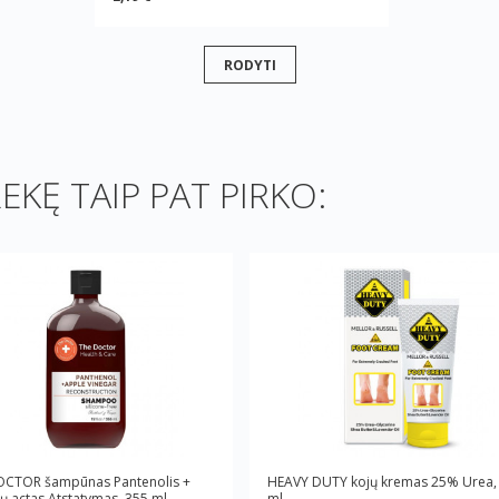
RODYTI
REKĘ TAIP PAT PIRKO:
OCTOR šampūnas Pantenolis +
HEAVY DUTY kojų kremas 25% Urea,
ų actas Atstatymas, 355 ml
ml