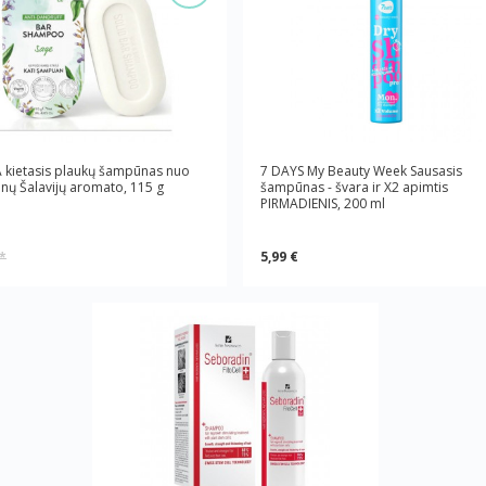
 kietasis plaukų šampūnas nuo
7 DAYS My Beauty Week Sausasis
anų Šalavijų aromato, 115 g
šampūnas - švara ir X2 apimtis
PIRMADIENIS, 200 ml
5,99 €
*