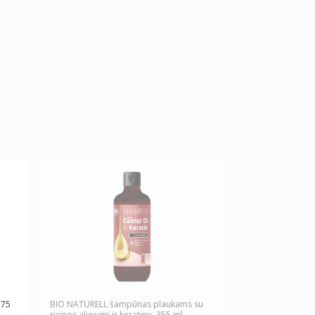
 75
BIO NATURELL šampūnas plaukams su
ricinos aliejumi ir keratinu, 355 ml