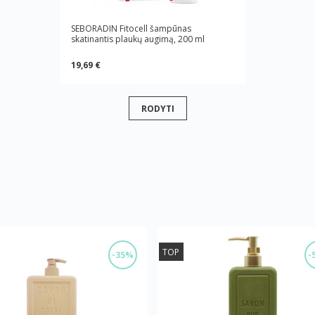
SEBORADIN Fitocell šampūnas
skatinantis plaukų augimą, 200 ml
19,69 €
RODYTI
TOP
-35%
-