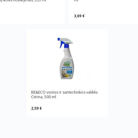
3,69 €
BE&ECO vonios ir santechnikos valiklis
Citrina, 500 ml
2,59 €