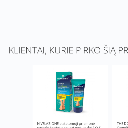
KLIENTAI, KURIE PIRKO ŠIĄ P
NIVELAZIONE atstatomoji priemonė
THE D
suskeldėjusiai ir sausai pėdų odai S.O.S.,
Obuoli