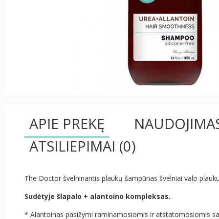
APIE PREKĘ
NAUDOJIMA
ATSILIEPIMAI
(0)
The Doctor švelninantis plaukų šampūnas švelniai valo plaukus
Sudėtyje šlapalo + alantoino kompleksas.
* Alantoinas pasižymi raminamosiomis ir atstatomosiomis s