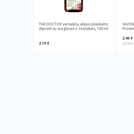
THE DOCTOR varnalėšų aliejus plaukams
SAVON 
stiprinti su svogūnais ir česnakais, 100 ml
Proven
2,46 €
2,19 €
3,79 €