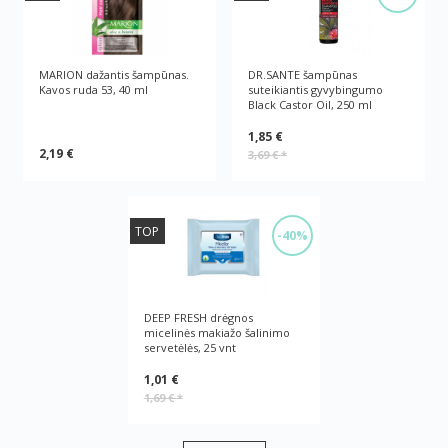
MARION dažantis šampūnas.
DR.SANTE šampūnas
Kavos ruda 53, 40 ml
suteikiantis gyvybingumo
Black Castor Oil, 250 ml
1,85 €
2,19 €
3,69 €
*
TOP
-40%
DEEP FRESH drėgnos
micelinės makiažo šalinimo
servetėlės, 25 vnt
1,01 €
1,69 €
*