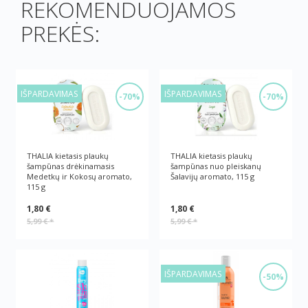
REKOMENDUOJAMOS
PREKĖS:
IŠPARDAVIMAS
IŠPARDAVIMAS
-70%
-70%
THALIA kietasis plaukų
THALIA kietasis plaukų
šampūnas drėkinamasis
šampūnas nuo pleiskanų
Medetkų ir Kokosų aromato,
Šalavijų aromato, 115 g
115 g
1,80 €
1,80 €
5,99 €
*
5,99 €
*
IŠPARDAVIMAS
-50%