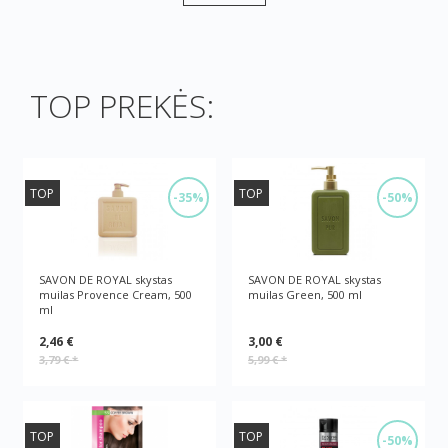
TOP PREKĖS:
TOP
TOP
-35%
-50%
SAVON DE ROYAL skystas
SAVON DE ROYAL skystas
muilas Provence Cream, 500
muilas Green, 500 ml
ml
2,46 €
3,00 €
3,79 €
*
5,99 €
*
TOP
TOP
-50%