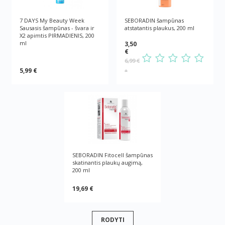
7 DAYS My Beauty Week
SEBORADIN šampūnas
Sausasis šampūnas - švara ir
atstatantis plaukus, 200 ml
X2 apimtis PIRMADIENIS, 200
ml
3,50
€
6,99 €
5,99 €
*
SEBORADIN Fitocell šampūnas
skatinantis plaukų augimą,
200 ml
19,69 €
RODYTI