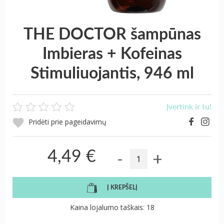
THE DOCTOR šampūnas
Imbieras + Kofeinas
Stimuliuojantis, 946 ml
Įvertink ir tu!
Pridėti prie pageidavimų
-
+
4,49 €
Į KREPŠELĮ
Kaina lojalumo taškais: 18