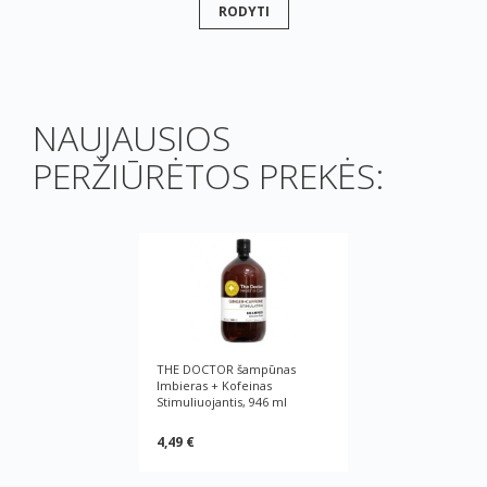
RODYTI
NAUJAUSIOS
PERŽIŪRĖTOS PREKĖS:
THE DOCTOR šampūnas
Imbieras + Kofeinas
Stimuliuojantis, 946 ml
4,49 €