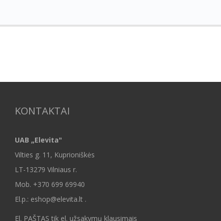
KONTAKTAI
UAB „Elevita"
Vilties g. 11, Kuprioniškės
LT-13279 Vilniaus r.
Mob.
+370 699 69940
El.p.: eshop@elevita.lt .
El. PAŠTAS tik el. užsakymų klausimais