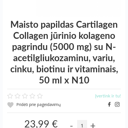
Maisto papildas Cartilagen
Collagen jūrinio kolageno
pagrindu (5000 mg) su N-
acetilgliukozaminu, variu,
cinku, biotinu ir vitaminais,
50 ml x N10
Įvertink ir tu!
Pridėti prie pageidavimų
-
+
23,99 €