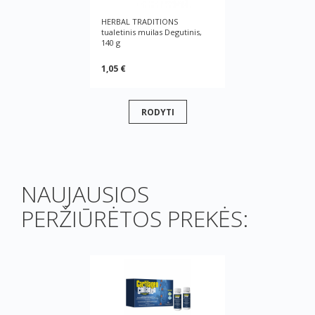
HERBAL TRADITIONS
tualetinis muilas Degutinis,
140 g
1,05 €
RODYTI
NAUJAUSIOS
PERŽIŪRĖTOS PREKĖS: