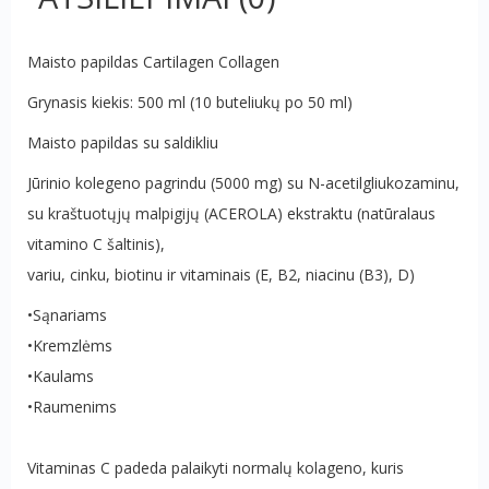
Maisto papildas Cartilagen Collagen
Grynasis kiekis: 500 ml (10 buteliukų po 50 ml)
Maisto papildas su saldikliu
Jūrinio kolegeno pagrindu (5000 mg) su N-acetilgliukozaminu,
su kraštuotųjų malpigijų (ACEROLA) ekstraktu (natūralaus
vitamino C šaltinis),
variu, cinku, biotinu ir vitaminais (E, B2, niacinu (B3), D)
•Sąnariams
•Kremzlėms
•Kaulams
•Raumenims
Vitaminas C padeda palaikyti normalų kolageno, kuris