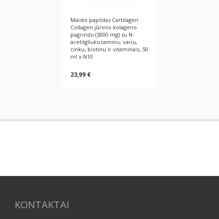
Maisto papildas Cartilagen
Collagen jūrinio kolageno
pagrindu (5000 mg) su N-
acetilgliukozaminu, variu,
cinku, biotinu ir vitaminais, 50
ml x N10
23,99 €
KONTAKTAI