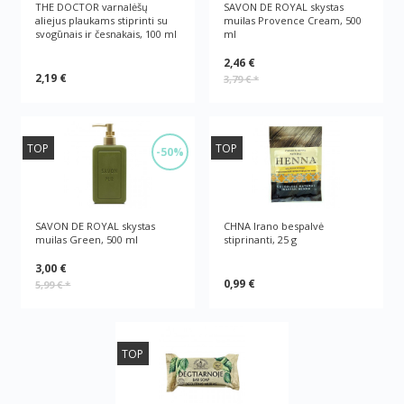
THE DOCTOR varnalėšų
SAVON DE ROYAL skystas
aliejus plaukams stiprinti su
muilas Provence Cream, 500
svogūnais ir česnakais, 100 ml
ml
2,46 €
2,19 €
3,79 €
*
TOP
TOP
-50%
SAVON DE ROYAL skystas
CHNA Irano bespalvė
muilas Green, 500 ml
stiprinanti, 25 g
3,00 €
0,99 €
5,99 €
*
TOP