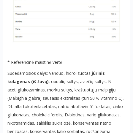
* Referencinė maistinė vertė
Sudedamosios dalys: Vanduo, hidrolizuotas
jūrinis
kolagenas (iš žuvų)
, obuolių sultys, aviečių sultys, N-
acetilgliukozaminas, morkų sultys, kraštuotųjų malpigijų
(Malpighia glabra) sausasis ekstraktas (turi 50 % vitamino C),
DL-alfa-tokoferilacetatas, natrio riboflavin-5′-fosfatas, cinko
gliukonatas, cholekalciferolis, D-biotinas, vario gliukonatas,
nikotinamidas, saldiklis sukralozė, konservantas natrio
benzoatas, konservantas kalio sorbatas, rūgštingumą