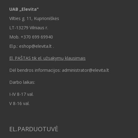
UAB „Elevita"
Vilties g. 11, Kuprioniškės
LT-13279 Vilniaus r.
Mob.
+370 699 69940
El.p.: eshop@elevita.lt .
El. PAŠTAS tik el. užsakymų klausimais
Dėl bendros informacijos: administrator@elevita.lt
Darbo laikas:
I-IV 8-17 val.
V 8-16 val.
EL.PARDUOTUVĖ