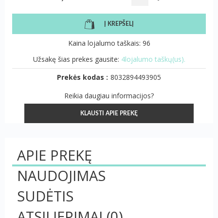
Į KREPŠELĮ
Kaina lojalumo taškais: 96
Užsakę šias prekes gausite:
4lojalumo taškų(us).
Prekės kodas :
8032894493905
Reikia daugiau informacijos?
KLAUSTI APIE PREKĘ
APIE PREKĘ
NAUDOJIMAS
SUDĖTIS
ATSILIEPIMAI
(0)