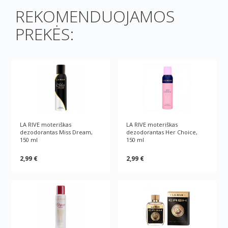
REKOMENDUOJAMOS
PREKĖS:
LA RIVE moteriškas
LA RIVE moteriškas
dezodorantas Miss Dream,
dezodorantas Her Choice,
150 ml
150 ml
2,99 €
2,99 €