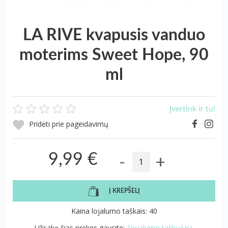
LA RIVE kvapusis vanduo
moterims Sweet Hope, 90
ml
Įvertink ir tu!
Pridėti prie pageidavimų
-
+
9,99 €
Į KREPŠELĮ
Kaina lojalumo taškais: 40
Užsakę šias prekes gausite:
1lojalumo taškų(us).