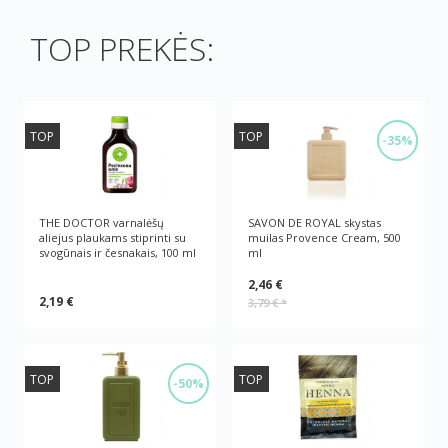
TOP PREKĖS:
TOP
TOP
-35%
THE DOCTOR varnalėšų
SAVON DE ROYAL skystas
aliejus plaukams stiprinti su
muilas Provence Cream, 500
svogūnais ir česnakais, 100 ml
ml
2,46 €
2,19 €
3,79 €
*
TOP
TOP
-50%