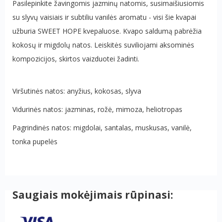
Pasilepinkite žavingomis jazminų natomis, susimaišiusiomis
su slyvų vaisiais ir subtiliu vanilės aromatu - visi šie kvapai
užburia SWEET HOPE kvepaluose. Kvapo saldumą pabrėžia
kokosų ir migdolų natos. Leiskitės suviliojami aksominės
kompozicijos, skirtos vaizduotei žadinti.
Viršutinės natos: anyžius, kokosas, slyva
Vidurinės natos: jazminas, rožė, mimoza, heliotropas
Pagrindinės natos: migdolai, santalas, muskusas, vanilė,
tonka pupelės
Saugiais mokėjimais rūpinasi: