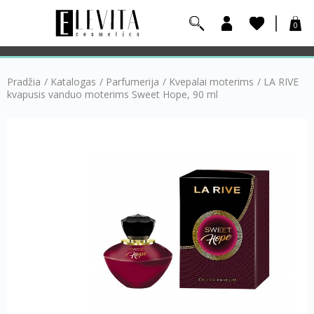
0
Pradžia
/
Katalogas
/
Parfumerija
/
Kvepalai moterims
/
LA RIVE
kvapusis vanduo moterims Sweet Hope, 90 ml