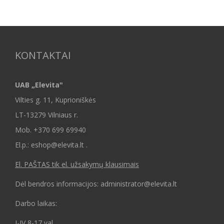
KONTAKTAI
UAB „Elevita"
Vilties g. 11, Kuprioniškės
LT-13279 Vilniaus r.
Mob.
+370 699 69940
El.p.: eshop@elevita.lt .
El. PAŠTAS tik el. užsakymų klausimais
Dėl bendros informacijos: administrator@elevita.lt
Darbo laikas:
I-IV 8-17 val.