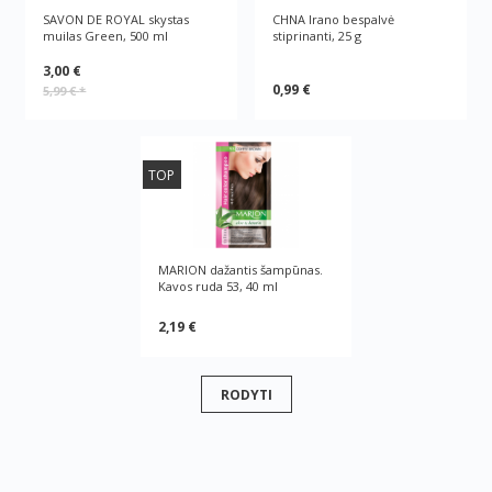
SAVON DE ROYAL skystas
CHNA Irano bespalvė
muilas Green, 500 ml
stiprinanti, 25 g
3,00 €
0,99 €
5,99 €
*
TOP
MARION dažantis šampūnas.
Kavos ruda 53, 40 ml
2,19 €
RODYTI