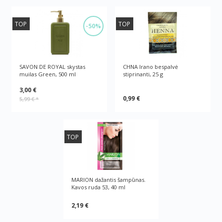
TOP
TOP
-50%
SAVON DE ROYAL skystas
CHNA Irano bespalvė
muilas Green, 500 ml
stiprinanti, 25 g
3,00 €
0,99 €
5,99 €
*
TOP
MARION dažantis šampūnas.
Kavos ruda 53, 40 ml
2,19 €