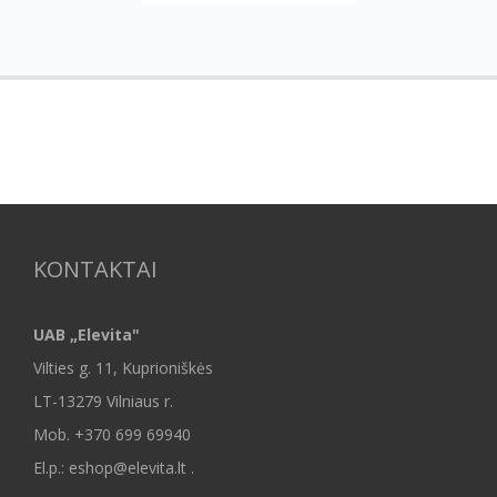
KONTAKTAI
UAB „Elevita"
Vilties g. 11, Kuprioniškės
LT-13279 Vilniaus r.
Mob.
+370 699 69940
El.p.: eshop@elevita.lt .