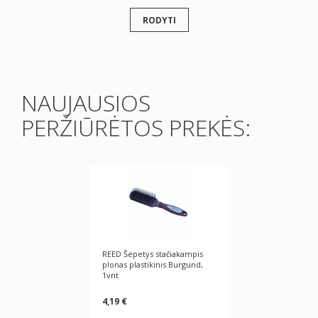
RODYTI
NAUJAUSIOS
PERŽIŪRĖTOS PREKĖS:
REED Šepetys stačiakampis
plonas plastikinis Burgund,
1vnt
4,19 €