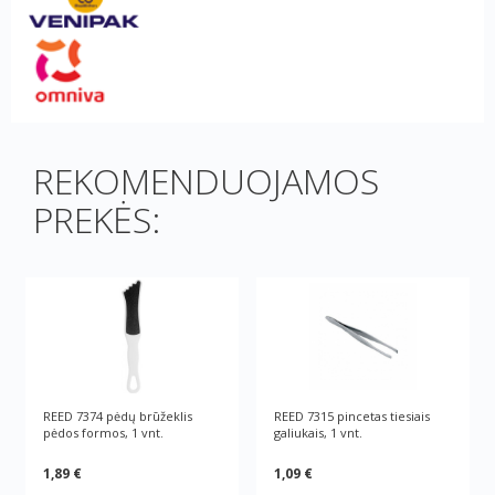
REKOMENDUOJAMOS
PREKĖS:
REED 7374 pėdų brūžeklis
REED 7315 pincetas tiesiais
pėdos formos, 1 vnt.
galiukais, 1 vnt.
1,89 €
1,09 €