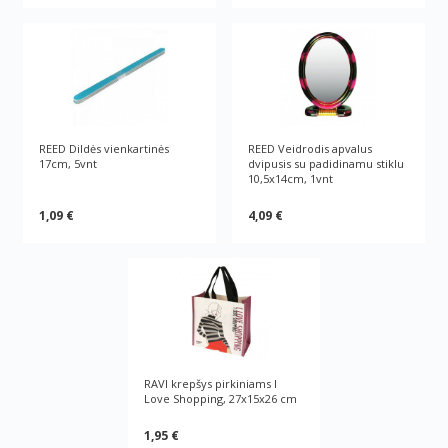
REED Dildės vienkartinės
REED Veidrodis apvalus
17cm, 5vnt
dvipusis su padidinamu stiklu
10,5x14cm, 1vnt
1,09 €
4,09 €
RAVI krepšys pirkiniams I
Love Shopping, 27x15x26 cm
1,95 €