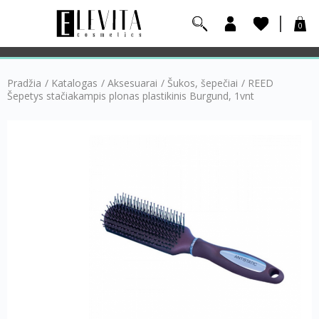
0
Pradžia
/
Katalogas
/
Aksesuarai
/
Šukos, šepečiai
/
REED
Šepetys stačiakampis plonas plastikinis Burgund, 1vnt