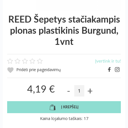
REED Šepetys stačiakampis
plonas plastikinis Burgund,
1vnt
Įvertink ir tu!
Pridėti prie pageidavimų
-
+
4,19 €
Į KREPŠELĮ
Kaina lojalumo taškais: 17