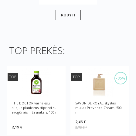
RODYTI
TOP PREKĖS:
TOP
TOP
-35%
THE DOCTOR varnalėšų
SAVON DE ROYAL skystas
aliejus plaukams stiprinti su
muilas Provence Cream, 500
svogūnais ir česnakais, 100 ml
ml
2,46 €
2,19 €
3,79 €
*