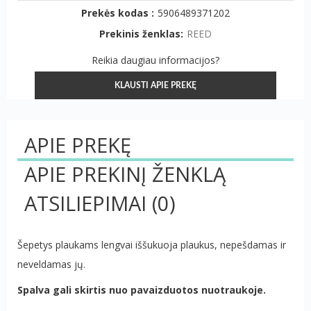
Prekės kodas :
5906489371202
Prekinis ženklas:
REED
Reikia daugiau informacijos?
KLAUSTI APIE PREKĘ
APIE PREKĘ
APIE PREKINĮ ŽENKLĄ
ATSILIEPIMAI
(0)
Šepetys plaukams lengvai iššukuoja plaukus, nepešdamas ir
neveldamas jų.
Spalva gali skirtis nuo pavaizduotos nuotraukoje.