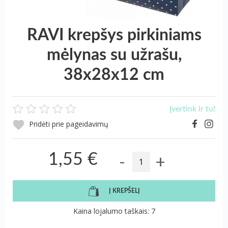
RAVI krepšys pirkiniams
mėlynas su užrašu,
38x28x12 cm
Įvertink ir tu!
Pridėti prie pageidavimų
-
+
1,55 €
Į KREPŠELĮ
Kaina lojalumo taškais: 7