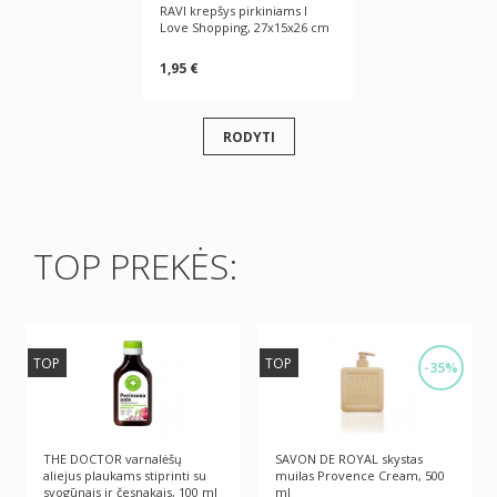
RAVI krepšys pirkiniams I
Love Shopping, 27x15x26 cm
1,95 €
RODYTI
TOP PREKĖS:
TOP
TOP
-35%
THE DOCTOR varnalėšų
SAVON DE ROYAL skystas
aliejus plaukams stiprinti su
muilas Provence Cream, 500
svogūnais ir česnakais, 100 ml
ml