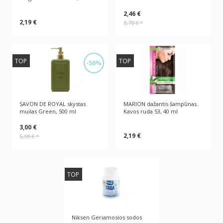
2,46 €
2,19 €
3,79 €
*
TOP
TOP
-50%
SAVON DE ROYAL skystas
MARION dažantis šampūnas.
muilas Green, 500 ml
Kavos ruda 53, 40 ml
3,00 €
2,19 €
5,99 €
*
TOP
Niksen Geriamosios sodos