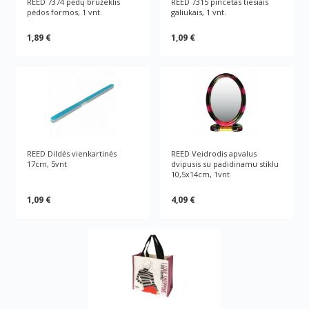
REED 7374 pėdų brūžeklis
REED 7315 pincetas tiesiais
pėdos formos, 1 vnt.
galiukais, 1 vnt.
1,89 €
1,09 €
REED Dildės vienkartinės
REED Veidrodis apvalus
17cm, 5vnt
dvipusis su padidinamu stiklu
10,5x14cm, 1vnt
1,09 €
4,09 €