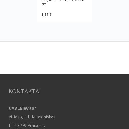
cm
1,55 €
KONTAKTAI
UAB „Elevita"
Vilties g. 11, Kuprioniškės
LT-13279 Vilniaus r.