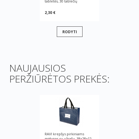
tabletės, 30 tablečių
2,30 €
RODYTI
NAUJAUSIOS
PERŽIŪRĖTOS PREKĖS:
RAVI krepšys pirkiniams
mėlynas su užrašu, 38x28x12