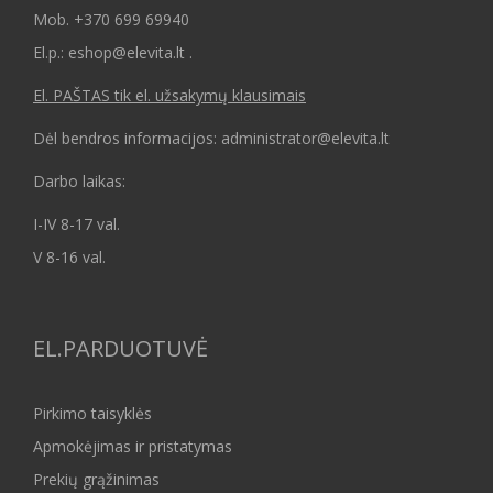
Mob.
+370 699 69940
El.p.: eshop@elevita.lt .
El. PAŠTAS tik el. užsakymų klausimais
Dėl bendros informacijos: administrator@elevita.lt
Darbo laikas:
I-IV 8-17 val.
V 8-16 val.
EL.PARDUOTUVĖ
Pirkimo taisyklės
Apmokėjimas ir pristatymas
Prekių grąžinimas