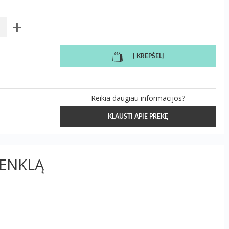
+
Į KREPŠELĮ
Reikia daugiau informacijos?
KLAUSTI APIE PREKĘ
ŽENKLĄ