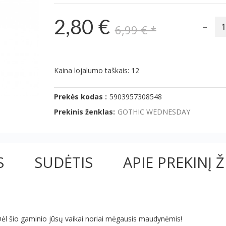
-
2,80 €
6,99 €
*
Kaina lojalumo taškais: 12
Prekės kodas :
5903957308548
Prekinis ženklas:
GOTHIC WEDNESDAY
S
SUDĖTIS
APIE PREKINĮ 
 Dėl šio gaminio jūsų vaikai noriai mėgausis maudynėmis!