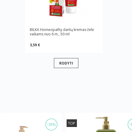
BILKA Homeopathy dantų kremas-želė
vaikams nuo 6 m., 50 ml
3,59 €
RODYTI
TOP
-35%
-