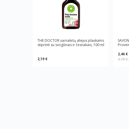
THE DOCTOR varnalėšų aliejus plaukams
SAVON 
stiprinti su svogūnais ir česnakais, 100 ml
Proven
2,46 €
2,19 €
3,79 €