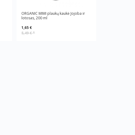
ORGANIC MIMI plaukų kaukė Jojoba ir
lotosas, 200 ml
1,65 €
5,49 €
*