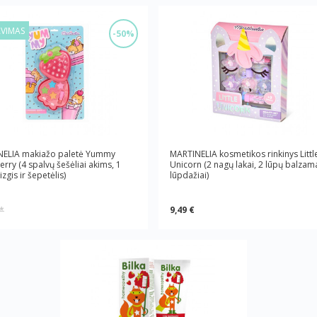
AVIMAS
-50%
NELIA makiažo paletė Yummy
MARTINELIA kosmetikos rinkinys Littl
rry (4 spalvų šešėliai akims, 1
Unicorn (2 nagų lakai, 2 lūpų balzama
izgis ir šepetėlis)
lūpdažiai)
9,49 €
*