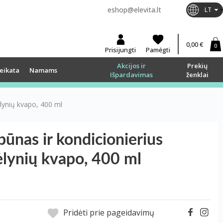
eshop@elevita.lt
LT
0,00 €
0
Prisijungti
Pamėgti
Akcijos ir
Prekių
eikata
Namams
Išpardavimas
ženklai
lynių kvapo, 400 ml
ūnas ir kondicionierius
lynių kvapo, 400 ml
Pridėti prie pageidavimų