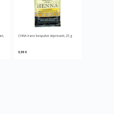
en,
CHNA Irano bespalvė stiprinanti, 25 g
0,99 €