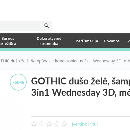
Burnos
Dekoratyvinė
Parfumerija
Dovanos
Sv
priežiūra
kosmetika
THIC dušo želė, šampūnas ir kondicionierius 3in1 Wednesday 3D, mė
GOTHIC dušo želė, šamp
-60%
3in1 Wednesday 3D, mė
Įvertink ir tu!