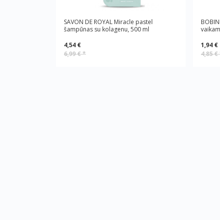
SAVON DE ROYAL Miracle pastel
BOBINI
šampūnas su kolagenu, 500 ml
vaikam
4,54 €
1,94 €
6,99 €
*
4,85 €