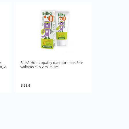
e
BILKA Homeopathy dantų kremas-želė
i, 2
vaikams nuo 2 m., 50 ml
3,59 €