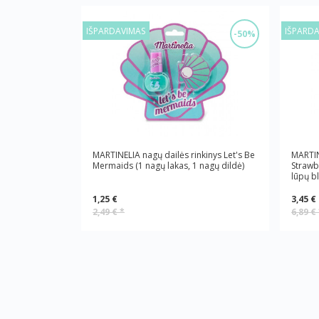
IŠPARDAVIMAS
IŠPARD
-50%
MARTINELIA nagų dailės rinkinys Let's Be
MARTI
Mermaids (1 nagų lakas, 1 nagų dildė)
Strawbe
lūpų bl
1,25 €
3,45 €
2,49 €
*
6,89 €