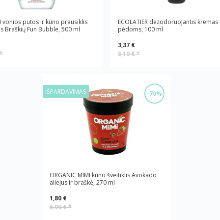
 vonios putos ir kūno prausiklis
ECOLATIER dezodoruojantis kremas
s Braškių Fun Bubble, 500 ml
pėdoms, 100 ml
3,37 €
*
5,19 €
*
IŠPARDAVIMAS
-70%
ORGANIC MIMI kūno šveitiklis Avokado
aliejus ir braškė, 270 ml
1,80 €
5,99 €
*