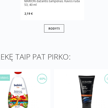
MARION dažantis šampūnas. Kavos ruda
53, 40 ml
2,19 €
RODYTI
REKĘ TAIP PAT PIRKO:
AVIMAS
-60%
-