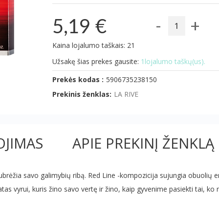
-
+
5,19 €
Kaina lojalumo taškais: 21
Užsakę šias prekes gausite:
1lojalumo taškų(us).
Prekės kodas :
5906735238150
Prekinis ženklas:
LA RIVE
JIMAS
APIE PREKINĮ ŽENKLĄ
brėžia savo galimybių ribą. Red Line -kompozicija sujungia obuolių en
s vyrui, kuris žino savo vertę ir žino, kaip gyvenime pasiekti tai, ko n