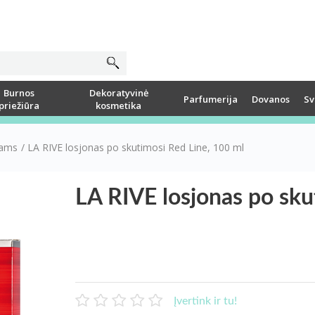
Burnos
Dekoratyvinė
Parfumerija
Dovanos
Sv
priežiūra
kosmetika
rams
/
LA RIVE losjonas po skutimosi Red Line, 100 ml
LA RIVE losjonas po sku
Įvertink ir tu!