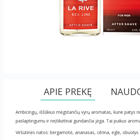
APIE PREKĘ
NAUDO
Ambicingų, iššūkius mėgstančių vyrų aromatas, kurie patys nu
paslaptingumu ir neįtikėtinai gundančia jėga. Tai puikus aromata
Viršutinės natos: bergamotė, ananasas, citrina, eglė, obuolys