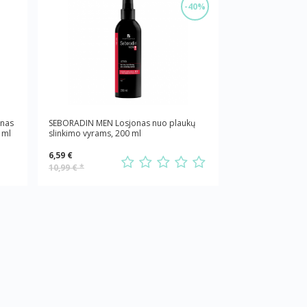
-40%
ūnas
SEBORADIN MEN Losjonas nuo plaukų
 ml
slinkimo vyrams, 200 ml
6,59 €
10,99 €
*