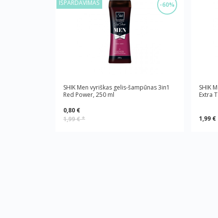
IŠPARDAVIMAS
-60%
SHIK Men vyriškas gelis-šampūnas 3in1
SHIK M
Red Рower, 250 ml
Extra 
0,80 €
1,99 €
1,99 €
*