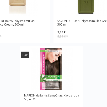
DE ROYAL skystas muilas
SAVON DE ROYAL skystas muilas Gre
ce Cream, 500 ml
500 ml
3,00 €
*
5,99 €
*
TOP
MARION dažantis šampūnas. Kavos ruda
53, 40 ml