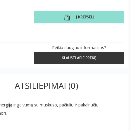
Į KREPŠELĮ
Reikia daugiau informacijos?
KLAUSTI APIE PREKĘ
ATSILIEPIMAI
(0)
ergiją ir gaivumą su muskuso, pačiulių ir pakalnučių
ori.