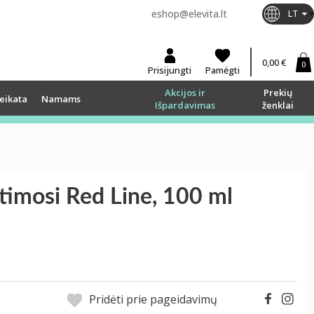
eshop@elevita.lt
LT
0,00 €
0
Prisijungti
Pamėgti
Akcijos ir
Prekių
eikata
Namams
Išpardavimas
ženklai
timosi Red Line, 100 ml
Pridėti prie pageidavimų