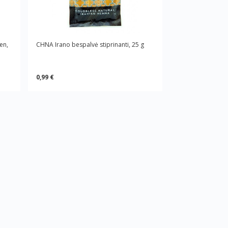
en,
CHNA Irano bespalvė stiprinanti, 25 g
0,99 €