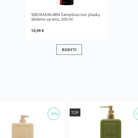
SEBORADIN MEN Šampūnas nuo plaukų
slinkimo vyrams, 200 ml
10,99 €
RODYTI
TOP
-35%
-