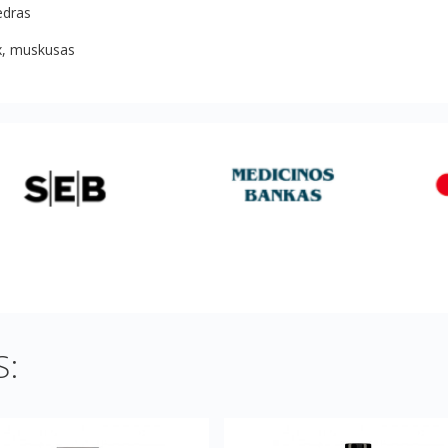
edras
ox, muskusas
: