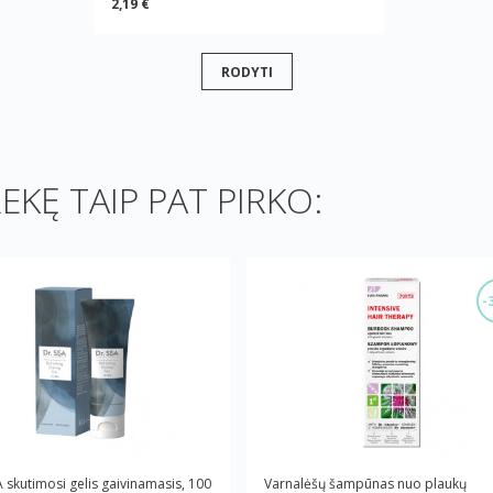
2,19 €
RODYTI
REKĘ TAIP PAT PIRKO:
-
A skutimosi gelis gaivinamasis, 100
Varnalėšų šampūnas nuo plaukų