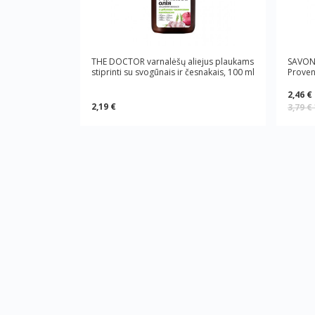
THE DOCTOR varnalėšų aliejus plaukams
SAVON 
stiprinti su svogūnais ir česnakais, 100 ml
Proven
2,46 €
2,19 €
3,79 €