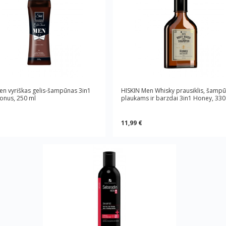
en vyriškas gelis-šampūnas 3in1
HISKIN Men Whisky prausiklis, šamp
Тonus, 250 ml
plaukams ir barzdai 3in1 Honey, 330
11,99 €