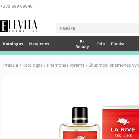
+370 699 69940
K-
Katalogas
Naujienos
Oda
Plaukai
Beauty
Pradžia
/
Katalogas
/
Priemonės vyrams
/
Skutimosi priemonės vy