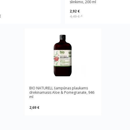
slinkimo, 200 ml
2,92 €
€
4,49 €
*
BIO NATURELL šampūnas plaukams
drėkinamasis Aloe & Pomegranate, 946
ml
2,69 €