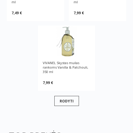
ml
ml
7,49 €
7,99 €
VIVANEL Skystas muilas
rankoms Vanilla & Patchouli,
350 ml
7,99 €
RODYTI