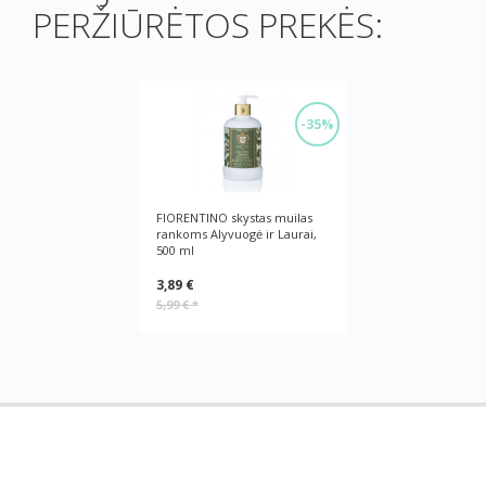
PERŽIŪRĖTOS PREKĖS:
-35%
FIORENTINO skystas muilas
rankoms Alyvuogė ir Laurai,
500 ml
3,89 €
5,99 €
*