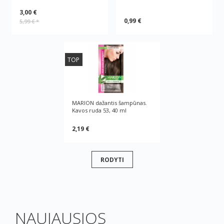
3,00 €
0,99 €
5,99 €
*
TOP
MARION dažantis šampūnas.
Kavos ruda 53, 40 ml
2,19 €
RODYTI
NAUJAUSIOS