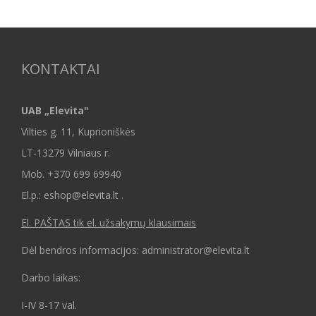
KONTAKTAI
UAB „Elevita"
Vilties g. 11, Kuprioniškės
LT-13279 Vilniaus r.
Mob.
+370 699 69940
El.p.: eshop@elevita.lt .
El. PAŠTAS tik el. užsakymų klausimais
Dėl bendros informacijos: administrator@elevita.lt
Darbo laikas:
I-IV 8-17 val.