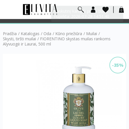
0
Pradžia
/
Katalogas
/
Oda
/
Kūno priežiūra
/
Muilai
/
Skysti, tiršti muilai
/
FIORENTINO skystas muilas rankoms
Alyvuogė ir Laurai, 500 ml
-35%