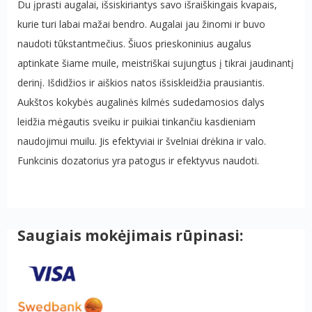
Du įprasti augalai, išsiskiriantys savo išraiškingais kvapais,
kurie turi labai mažai bendro. Augalai jau žinomi ir buvo
naudoti tūkstantmečius. Šiuos prieskoninius augalus
aptinkate šiame muile, meistriškai sujungtus į tikrai jaudinantį
derinį. Išdidžios ir aiškios natos išsiskleidžia prausiantis.
Aukštos kokybės augalinės kilmės sudedamosios dalys
leidžia mėgautis sveiku ir puikiai tinkančiu kasdieniam
naudojimui muilu. Jis efektyviai ir švelniai drėkina ir valo.
Funkcinis dozatorius yra patogus ir efektyvus naudoti.
Saugiais mokėjimais rūpinasi: