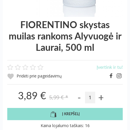
FIORENTINO skystas
muilas rankoms Alyvuogė ir
Laurai, 500 ml
Įvertink ir tu!
Pridėti prie pageidavimų
-
+
3,89 €
5,99 €
*
Į KREPŠELĮ
Kaina lojalumo taškais: 16