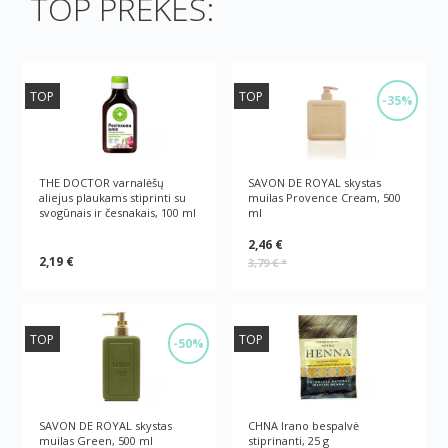
TOP PREKĖS:
TOP
TOP
-35%
THE DOCTOR varnalėšų
SAVON DE ROYAL skystas
aliejus plaukams stiprinti su
muilas Provence Cream, 500
svogūnais ir česnakais, 100 ml
ml
2,46 €
2,19 €
3,79 €
*
TOP
TOP
-50%
SAVON DE ROYAL skystas
CHNA Irano bespalvė
muilas Green, 500 ml
stiprinanti, 25 g