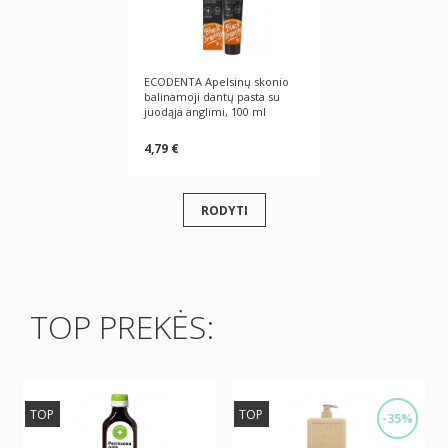
ECODENTA Apelsinų skonio
balinamoji dantų pasta su
juodąjа anglimi, 100 ml
4,79 €
RODYTI
TOP PREKĖS:
TOP
TOP
-35%