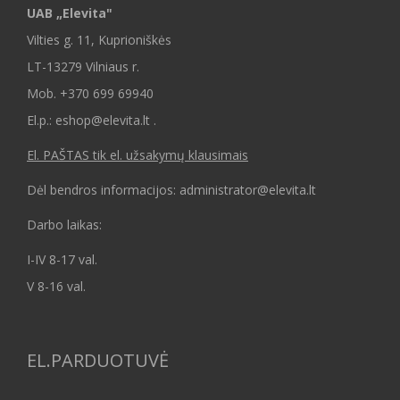
UAB „Elevita"
Vilties g. 11, Kuprioniškės
LT-13279 Vilniaus r.
Mob.
+370 699 69940
El.p.: eshop@elevita.lt .
El. PAŠTAS tik el. užsakymų klausimais
Dėl bendros informacijos: administrator@elevita.lt
Darbo laikas:
I-IV 8-17 val.
V 8-16 val.
EL.PARDUOTUVĖ