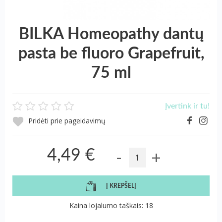
BILKA Homeopathy dantų
pasta be fluoro Grapefruit,
75 ml
Įvertink ir tu!
Pridėti prie pageidavimų
-
+
4,49 €
Į KREPŠELĮ
Kaina lojalumo taškais: 18