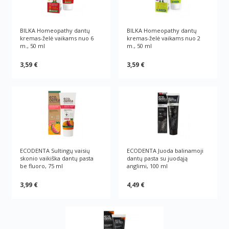
BILKA Homeopathy dantų
BILKA Homeopathy dantų
kremas-želė vaikams nuo 6
kremas-želė vaikams nuo 2
m., 50 ml
m., 50 ml
3,59 €
3,59 €
ECODENTA Sultingų vaisių
ECODENTA Juoda balinamoji
skonio vaikiška dantų pasta
dantų pasta su juodąją
be fluoro, 75 ml
anglimi, 100 ml
3,99 €
4,49 €