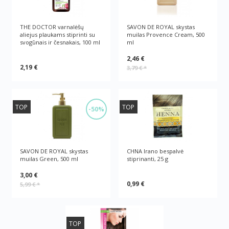
THE DOCTOR varnalėšų
SAVON DE ROYAL skystas
aliejus plaukams stiprinti su
muilas Provence Cream, 500
svogūnais ir česnakais, 100 ml
ml
2,46 €
2,19 €
3,79 €
*
TOP
TOP
-50%
SAVON DE ROYAL skystas
CHNA Irano bespalvė
muilas Green, 500 ml
stiprinanti, 25 g
3,00 €
0,99 €
5,99 €
*
TOP