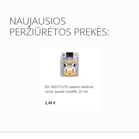
NAUJAUSIOS
PERŽIŪRĖTOS PREKĖS:
IDC INSTITUTE valanti lakštinė
veido kaukė Giraffe, 22 ml
2,49 €