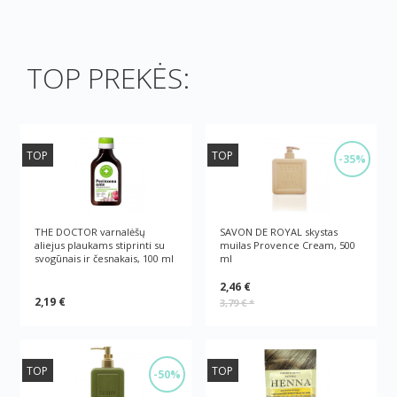
TOP PREKĖS:
TOP
TOP
-35%
THE DOCTOR varnalėšų
SAVON DE ROYAL skystas
aliejus plaukams stiprinti su
muilas Provence Cream, 500
svogūnais ir česnakais, 100 ml
ml
2,46 €
2,19 €
3,79 €
*
TOP
TOP
-50%