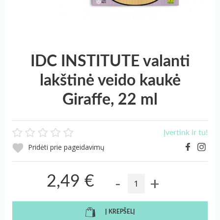
IDC INSTITUTE valanti
lakštinė veido kaukė
Giraffe, 22 ml
Įvertink ir tu!
Pridėti prie pageidavimų
-
+
2,49 €
Į KREPŠELĮ