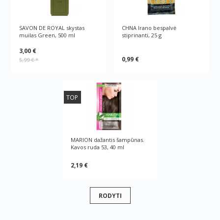
SAVON DE ROYAL skystas
CHNA Irano bespalvė
muilas Green, 500 ml
stiprinanti, 25 g
3,00 €
0,99 €
5,99 €
*
TOP
MARION dažantis šampūnas.
Kavos ruda 53, 40 ml
2,19 €
RODYTI