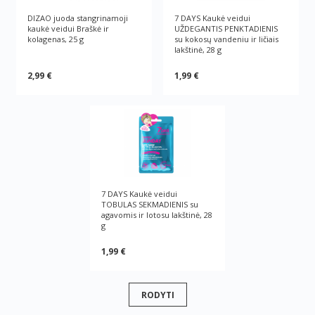
DIZAO juoda stangrinamoji
7 DAYS Kaukė veidui
kaukė veidui Braškė ir
UŽDEGANTIS PENKTADIENIS
kolagenas, 25 g
su kokosų vandeniu ir ličiais
lakštinė, 28 g
2,99 €
1,99 €
7 DAYS Kaukė veidui
TOBULAS SEKMADIENIS su
agavomis ir lotosu lakštinė, 28
g
1,99 €
RODYTI