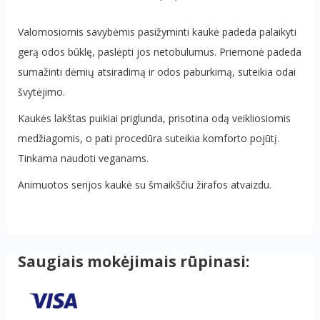
Valomosiomis savybėmis pasižyminti kaukė padeda palaikyti
gerą odos būklę, paslėpti jos netobulumus. Priemonė padeda
sumažinti dėmių atsiradimą ir odos paburkimą, suteikia odai
švytėjimo.
Kaukės lakštas puikiai priglunda, prisotina odą veikliosiomis
medžiagomis, o pati procedūra suteikia komforto pojūtį.
Tinkama naudoti veganams.
Animuotos serijos kaukė su šmaikščiu žirafos atvaizdu.
Saugiais mokėjimais rūpinasi: