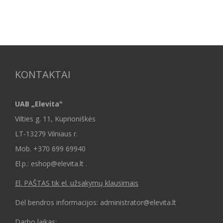
KONTAKTAI
UAB „Elevita"
Vilties g. 11, Kuprioniškės
LT-13279 Vilniaus r.
Mob.
+370 699 69940
El.p.: eshop@elevita.lt .
El. PAŠTAS tik el. užsakymų klausimais
Dėl bendros informacijos: administrator@elevita.lt
Darbo laikas: