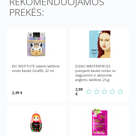
REKOMENDUOJAMOS
PREKĖS:
IDC INSTITUTE valanti lakštinė
DIZAO MASTERPIECES
veido kaukė Giraffe, 22 ml
putojanti kaukė veidui su
deguonimi ir aktyvinta
anglimi, lakštinė, 25 g
2,99
2,49 €
€