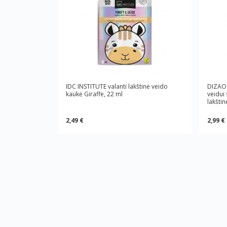
IDC INSTITUTE valanti lakštinė veido
DIZAO 
kaukė Giraffe, 22 ml
veidui 
lakštin
2,49 €
2,99 €