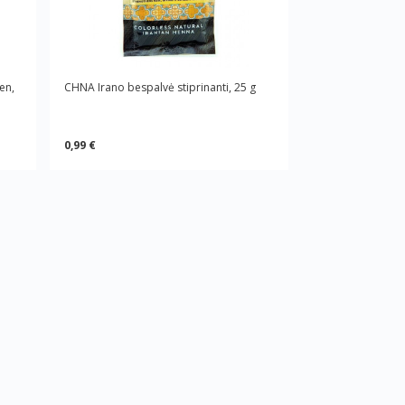
en,
CHNA Irano bespalvė stiprinanti, 25 g
0,99 €