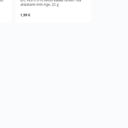
ido
IDC INSTITUTE veido kaukė Green Tea
atstatanti Anti-Age, 22 g
1,99 €