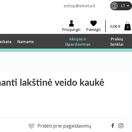
eshop@elevita.lt
LT
0,00 €
0
Prisijungti
Pamėgti
Akcijos ir
Prekių
eikata
Namams
Išpardavimas
ženklai
nti lakštinė veido kaukė
Pridėti prie pageidavimų