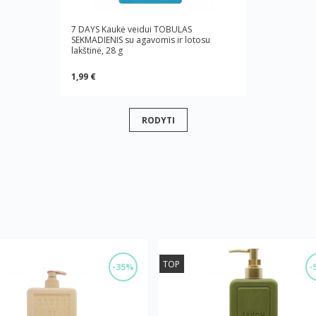
7 DAYS Kaukė veidui TOBULAS
SEKMADIENIS su agavomis ir lotosu
lakštinė, 28 g
1,99 €
RODYTI
TOP
-35%
-