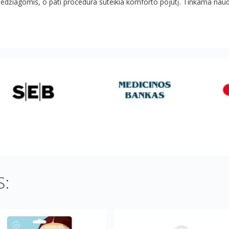
s medžiagomis, o pati procedūra suteikia komforto pojūtį. Tinkama na
: