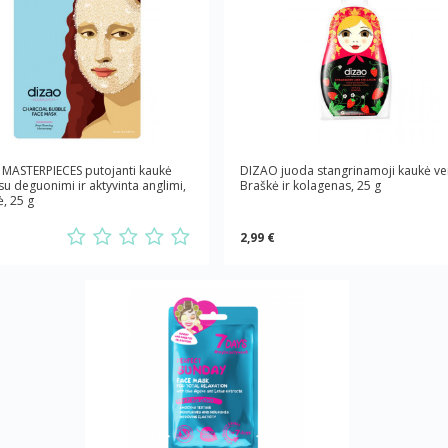
MASTERPIECES putojanti kaukė
DIZAO juoda stangrinamoji kaukė ve
su deguonimi ir aktyvinta anglimi,
Braškė ir kolagenas, 25 g
ė, 25 g
2,99 €