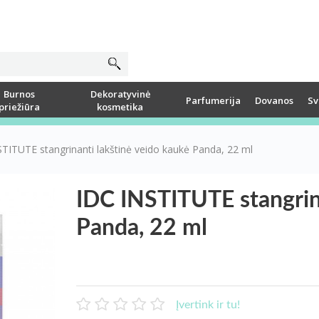
Burnos
Dekoratyvinė
Parfumerija
Dovanos
Sv
priežiūra
kosmetika
TITUTE stangrinanti lakštinė veido kaukė Panda, 22 ml
IDC INSTITUTE stangrina
Panda, 22 ml
Įvertink ir tu!