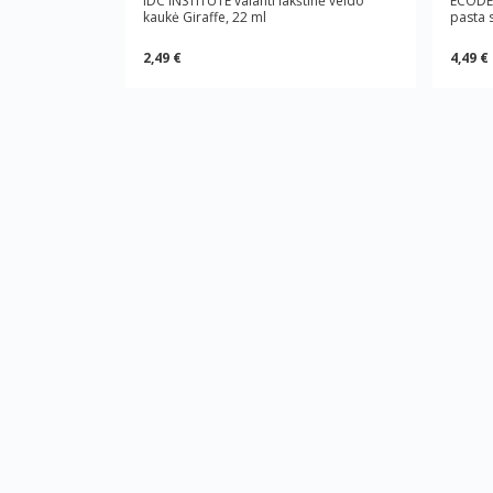
IDC INSTITUTE valanti lakštinė veido
ECODEN
kaukė Giraffe, 22 ml
pasta 
2,49 €
4,49 €