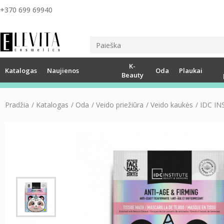
+370 699 69940
K-
Katalogas
Naujienos
Oda
Plaukai
Beauty
Pradžia
/
Katalogas
/
Oda
/
Veido priežiūra
/
Veido kaukės
/
IDC INS