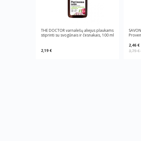
THE DOCTOR varnalėšų aliejus plaukams
SAVON 
stiprinti su svogūnais ir česnakais, 100 ml
Proven
2,46 €
2,19 €
3,79 €