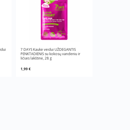
idui
7 DAYS Kaukė veidui UŽDEGANTIS
PENKTADIENIS su kokosų vandeniu ir
ličiais lakštinė, 28 g
1,99 €