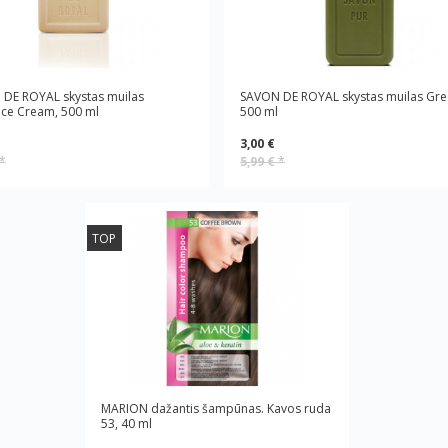
DE ROYAL skystas muilas
SAVON DE ROYAL skystas muilas Gre
ce Cream, 500 ml
500 ml
3,00 €
*
5,99 €
*
TOP
MARION dažantis šampūnas. Kavos ruda
53, 40 ml