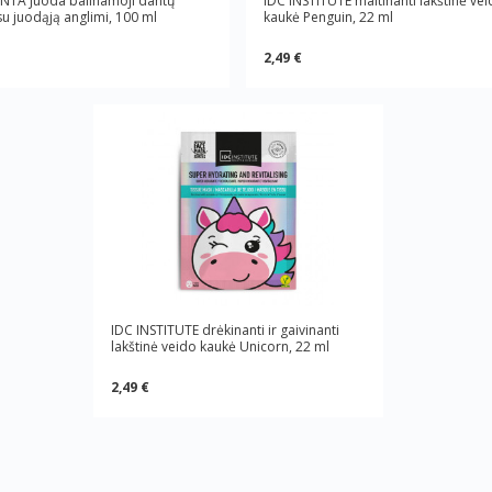
TA Juoda balinamoji dantų
IDC INSTITUTE maitinanti lakštinė ve
su juodąją anglimi, 100 ml
kaukė Penguin, 22 ml
2,49 €
IDC INSTITUTE drėkinanti ir gaivinanti
lakštinė veido kaukė Unicorn, 22 ml
2,49 €