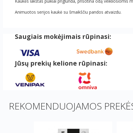
Kaukės lakštas puikiai priglunda, prisotina odą veikliosiomi
Animuotos serijos kaukė su šmaikščiu pandos atvaizdu.
Saugiais mokėjimais rūpinasi:
Jūsų prekių kelione rūpinasi:
REKOMENDUOJAMOS PREKĖS