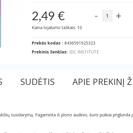
-
+
2,49 €
Kaina lojalumo taškais: 10
Prekės kodas :
8436591925323
Prekinis ženklas:
IDC INSTITUTE
S
SUDĖTIS
APIE PREKINĮ 
aukšlių susidarymą. Pagaminta iš plono audinio, kuris puikiai priglunda