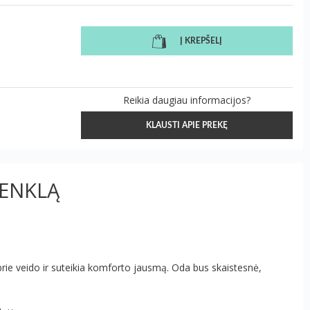
Į KREPŠELĮ
Reikia daugiau informacijos?
KLAUSTI APIE PREKĘ
ŽENKLĄ
 prie veido ir suteikia komforto jausmą. Oda bus skaistesnė,